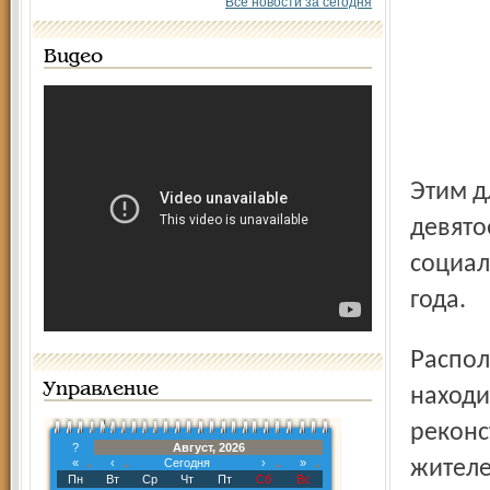
Все новости за сегодня
Видео
Этим длинным названием решено наделить очередное,
девято
социал
года.
Располагается он в бывшей начальной школе, которая
Управление
находи
реконс
?
Август, 2026
«
‹
Сегодня
›
»
жителе
Пн
Вт
Ср
Чт
Пт
Сб
Вс