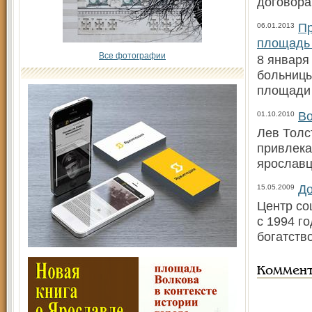
договора
Пр
06.01.2013
площадь
Все фотографии
8 января
больницы
площади
Во
01.10.2010
Лев Толс
привлека
ярославц
До
15.05.2009
Центр со
с 1994 г
богатств
Коммен