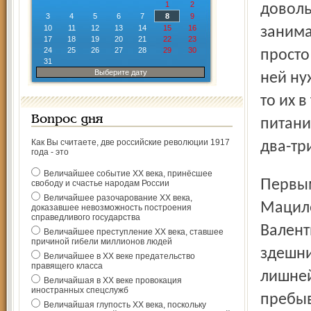
1
2
доволь
3
4
5
6
7
8
9
10
11
12
13
14
15
16
занима
17
18
19
20
21
22
23
24
25
26
27
28
29
30
просто
31
Выберите дату
ней ну
то их 
Вопрос дня
питани
Как Вы считаете, две российские революции 1917
два-тр
года - это
Величайшее событие ХХ века, принёсшее
Первым постояльцем центра стала Валентина Власьевна
свободу и счастье народам России
Величайшее разочарование ХХ века,
Мациле
доказавшее невозможность построения
справедливого государства
Валент
Величайшее преступление ХХ века, ставшее
причиной гибели миллионов людей
здешни
Величайшее в ХХ веке предательство
правящего класса
лишней
Величайшая в ХХ веке провокация
иностранных спецслужб
пребыв
Величайшая глупость ХХ века, поскольку