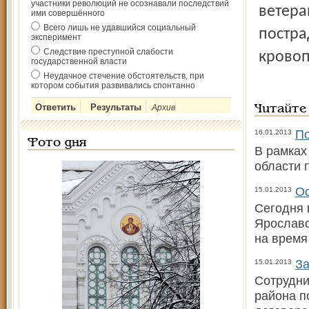
участники революций не осознавали последствий
ветера
ими совершённого
Всего лишь не удавшийся социальный
постра
эксперимент
Следствие преступной слабости
кровоп
государственной власти
Неудачное стечение обстоятельств, при
котором события развивались спонтанно
Архив
Читайте
По
16.01.2013
Фото дня
В рамках
области 
Ос
15.01.2013
Сегодня 
Ярославс
на время
За
15.01.2013
Сотрудни
района п