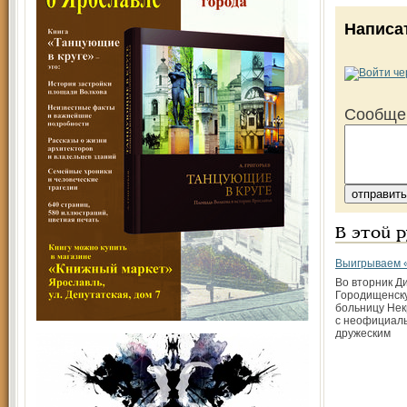
Написа
Сообще
В этой 
Выигрываем 
Во вторник Д
Городищенску
больницу Нек
с неофициаль
дружеским