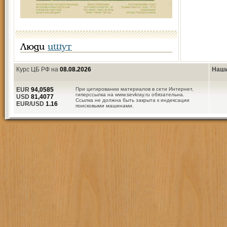
Люди
ищут
Курс ЦБ РФ на
08.08.2026
Наши
EUR
94,0585
При цитировании материалов в сети Интернет,
гиперссылка на www.sevkray.ru обязательна.
USD
81,4077
Ссылка не должна быть закрыта к индексации
EUR/USD
1.16
поисковыми машинами.