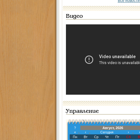
Все новости
Видео
Управление
?
Август, 2026
«
‹
Сегодня
›
Пн
Вт
Ср
Чт
Пт
Сб
В