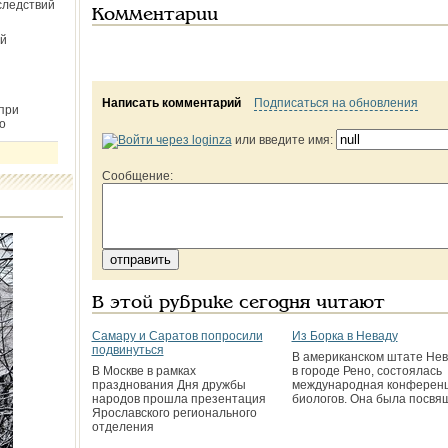
следствий
Комментарии
й
Написать комментарий
Подписаться на обновления
при
о
или введите имя:
Сообщение:
В этой рубрике сегодня читают
Самару и Саратов попросили
Из Борка в Неваду
подвинуться
В американском штате Нев
В Москве в рамках
в городе Рено, состоялась
празднования Дня дружбы
международная конферен
народов прошла презентация
биологов. Она была посвя
Ярославского регионального
отделения