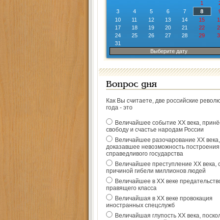
1
3
4
5
6
7
8
10
11
12
13
14
15
1
17
18
19
20
21
22
2
24
25
26
27
28
29
3
31
Выберите дату
Вопрос дня
Как Вы считаете, две российские револ
года - это
Величайшее событие ХХ века, прин
свободу и счастье народам России
Величайшее разочарование ХХ века,
доказавшее невозможность построения
справедливого государства
Величайшее преступление ХХ века, 
причиной гибели миллионов людей
Величайшее в ХХ веке предательств
правящего класса
Величайшая в ХХ веке провокация
иностранных спецслужб
Величайшая глупость ХХ века, поско