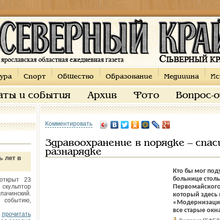
ура
Спорт
Общество
Образование
Медицина
Ис
аты и события
Архив
Фото
Вопрос-
Комментировать
Здравоохранение в порядке – спа
разнарядке
ь лет в
Кто бы мог под
больнице столь
открыт 23
 скульптор
Первомайского 
пачинский.
который здесь
 событию,
«Модернизация
все старые окн
прочитать