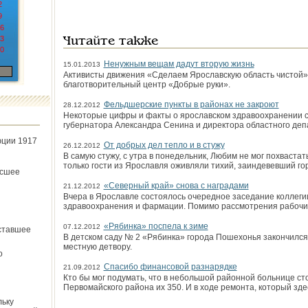
2
9
6
3
Читайте также
0
Ненужным вещам дадут вторую жизнь
15.01.2013
Активисты движения «Сделаем Ярославскую область чистой»
благотворительный центр «Добрые руки».
Фельдшерские пункты в районах не закроют
28.12.2012
Некоторые цифры и факты о ярославском здравоохранении 
губернатора Александра Сенина и директора областного деп
юции 1917
От добрых дел тепло и в стужу
26.12.2012
В самую стужу, с утра в понедельник, Любим не мог похваста
только гости из Ярославля оживляли тихий, заиндевевший го
ёсшее
«Северный край» снова с наградами
21.12.2012
Вчера в Ярославле состоялось очередное заседание коллеги
здравоохранения и фармации. Помимо рассмотрения рабочих
«Рябинка» поспела к зиме
07.12.2012
ставшее
В детском саду № 2 «Рябинка» города Пошехонья закончился 
местную детвору.
о
Спасибо финансовой разнарядке
21.09.2012
Кто бы мог подумать, что в небольшой районной больнице сто
Первомайского района их 350. И в ходе ремонта, который зде
льку