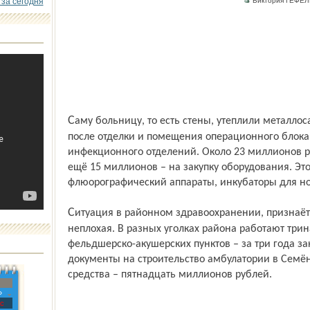
 за сегодня
Виктория ГЕФЕЛ
Саму больницу, то есть стены, утеплили металлосайдингом. По-другому выглядят
после отделки и помещения операционного блока,
инфекционного отделений. Около 23 миллионов 
ещё 15 миллионов – на закупку оборудования. Эт
флюорографический аппараты, инкубаторы для н
Ситуация в районном здравоохранении, признаёт главврач ЦРБ Александр Тепляков,
неплохая. В разных уголках района работают тр
фельдшерско-акушерских пунктов – за три года зак
документы на строительство амбулатории в Семён
средства – пятнадцать миллионов рублей.
»
с