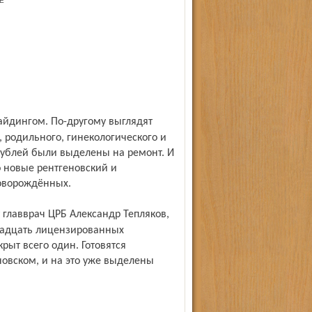
Е
 родильного, гинекологического и
рублей были выделены на ремонт. И
о новые рентгеновский и
оворождённых.
инадцать лицензированных
рыт всего один. Готовятся
овском, и на это уже выделены