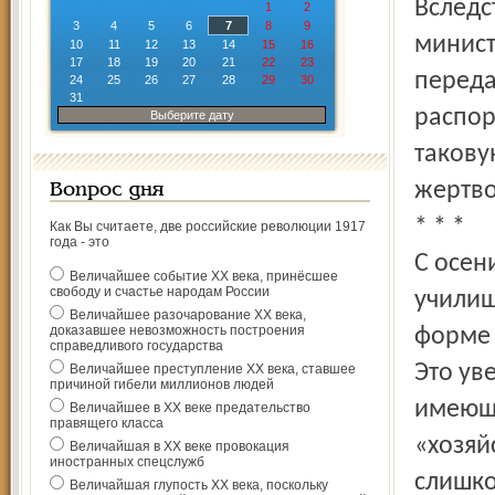
Вследс
1
2
3
4
5
6
7
8
9
минист
10
11
12
13
14
15
16
17
18
19
20
21
22
23
переда
24
25
26
27
28
29
30
31
распор
Выберите дату
такову
жертво
Вопрос дня
* * *
Как Вы считаете, две российские революции 1917
года - это
С осен
Величайшее событие ХХ века, принёсшее
свободу и счастье народам России
училищ
Величайшее разочарование ХХ века,
доказавшее невозможность построения
форме 
справедливого государства
Это ув
Величайшее преступление ХХ века, ставшее
причиной гибели миллионов людей
имеющи
Величайшее в ХХ веке предательство
правящего класса
«хозяй
Величайшая в ХХ веке провокация
иностранных спецслужб
слишко
Величайшая глупость ХХ века, поскольку