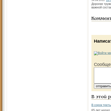
16 
14.09.2012
Дорогие труж
важной соста
Коммен
Написа
Сообще
В этой 
В сорок треть
65 лет назад,