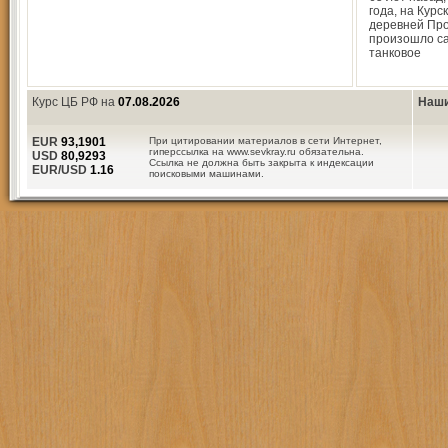
года, на Курс
деревней Пр
произошло с
танковое
Курс ЦБ РФ на
07.08.2026
Наши
EUR
93,1901
При цитировании материалов в сети Интернет,
гиперссылка на www.sevkray.ru обязательна.
USD
80,9293
Ссылка не должна быть закрыта к индексации
EUR/USD
1.16
поисковыми машинами.