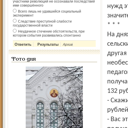
участники революций не осознавали последствий
нужд э
ими совершённого
Всего лишь не удавшийся социальный
значит
эксперимент
Следствие преступной слабости
* * *
государственной власти
Неудачное стечение обстоятельств, при
На дня
котором события развивались спонтанно
сельск
Архив
другая
Фото дня
необес
педаго
получа
132 руб
- Скаж
рублей
- Вас 