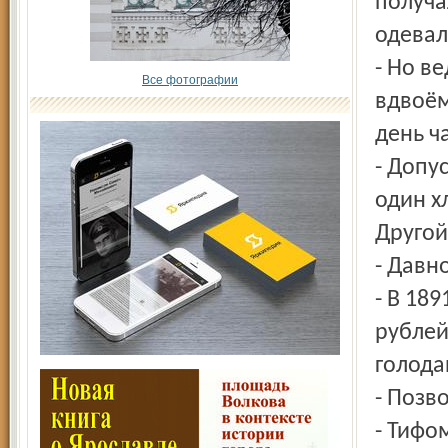
получа
одевал
- Но в
Все фотографии
вдвоём
день ча
- Допус
один х
Другой
- Давн
- В 189
рублей
голода
- Позв
- Тифо