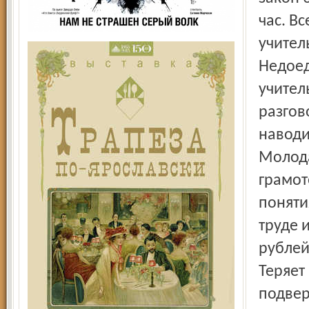
час. В
учител
Недоед
учител
разгов
наводи
Молода
грамот
поняти
труде 
рублей
Теряет
подвер