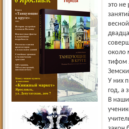
это не
заняти
весной
двадца
соверш
около 
тифом 
Земски
У них 
год, а
В наши
ученик
учител
закон 