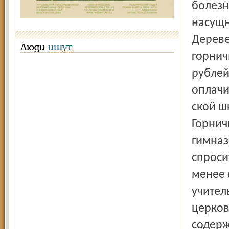
болезн
насущн
Дереве
Люди
ищут
горнич
рублей
оплачи
ской ш
Горнич
гимназ
спроси
менее 
учител
церков
содер