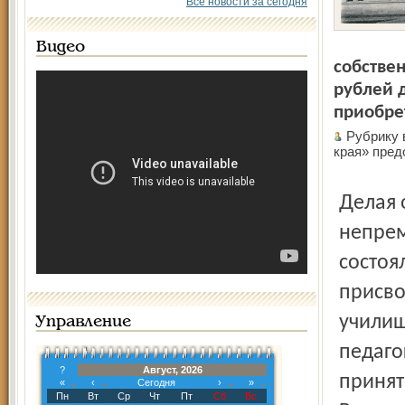
Все новости за сегодня
Видео
собствен
рублей 
приобре
Рубрику 
края» пре
Делая означенное пособие, жертвователь поставил
непрем
состоя
присво
училищ
Управление
педаго
?
Август, 2026
принят
«
‹
Сегодня
›
»
Пн
Вт
Ср
Чт
Пт
Сб
Вс