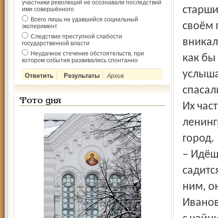
участники революций не осознавали последствий
старши
ими совершённого
Всего лишь не удавшийся социальный
своём 
эксперимент
Следствие преступной слабости
вникал
государственной власти
Неудачное стечение обстоятельств, при
как бы
котором события развивались спонтанно
услыша
Архив
спасал
Фото дня
Их час
ленинг
город.
– Идёш
садитс
ним, о
Иванов