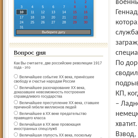
военны
1
2
3
4
5
6
7
8
9
Геннад
10
11
12
13
14
15
16
17
18
19
20
21
22
23
котора
24
25
26
27
28
29
30
31
служба
Выберите дату
заграж
специа
Вопрос дня
По дор
Как Вы считаете, две российские революции 1917
года - это
сводил
Величайшее событие ХХ века, принёсшее
свободу и счастье народам России
подрыв
Величайшее разочарование ХХ века,
доказавшее невозможность построения
КП, ко
справедливого государства
– Ладн
Величайшее преступление ХХ века, ставшее
причиной гибели миллионов людей
немецк
Величайшее в ХХ веке предательство
правящего класса
хватит.
Величайшая в ХХ веке провокация
иностранных спецслужб
Взвод,
Величайшая глупость ХХ века, поскольку