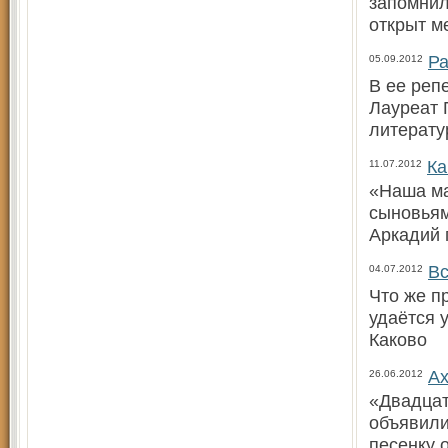
запомнил
открыт м
Ра
05.09.2012
В ее реп
Лауреат 
литерату
Ка
11.07.2012
«Наша ма
сыновья
Аркадий 
Вс
04.07.2012
Что же п
удаётся 
Каково
Ах
26.06.2012
«Двадцат
объявили
песенку 