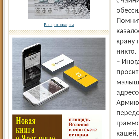
с чайн
обесси
Помнит
Все фотографии
казалос
крану 
никто.
– Иног
просит
малыша
адресо
Армию 
передо
граммо
кашей,