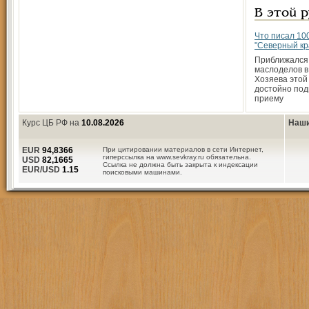
В этой 
Что писал 10
"Северный кр
Приближался
маслоделов в
Хозяева этой
достойно под
приему
Курс ЦБ РФ на
10.08.2026
Наши
EUR
94,8366
При цитировании материалов в сети Интернет,
гиперссылка на www.sevkray.ru обязательна.
USD
82,1665
Ссылка не должна быть закрыта к индексации
EUR/USD
1.15
поисковыми машинами.