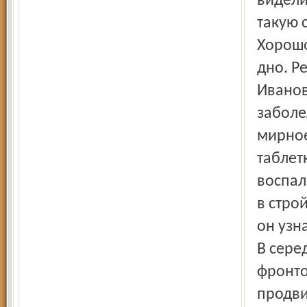
видели
такую 
Хорошо
дно. Р
Иванов
заболе
мирное
таблет
воспал
в строй
он узн
В сере
фронто
продви