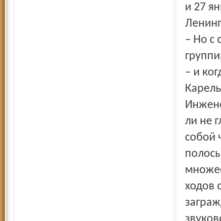
и 27 я
Ленинг
– Но с
группи
– и ко
Карель
Инжене
ли не 
собой 
полосы
множес
ходов 
заграж
звуков