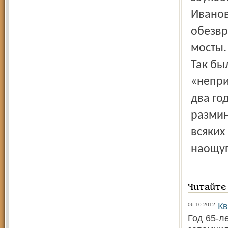
Иванов
обезвр
мосты.
Так бы
«непри
два го
размин
всяких
наощуп
Читайте
Кв
06.10.2012
Год 65-л