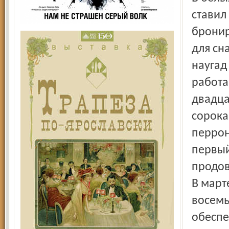
ставил
бронир
для сн
наугад
работа
двадца
сорока
перрон
первый
продов
В март
восемь
обеспе