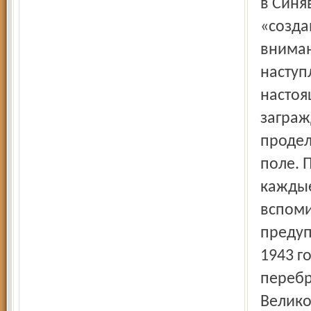
в Синя
«созда
вниман
наступ
настоя
заграж
продел
поле. 
каждые
вспоми
предуп
1943 г
перебр
Велико