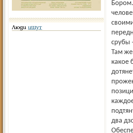
Бором.
челове
своими
Люди
ищут
передн
срубы 
Там же
какое 
дотяне
прожек
позици
каждое
подтян
два дз
Обеспе