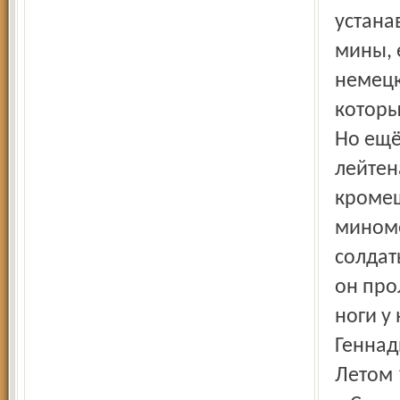
устана
мины, 
немецк
которы
Но ещё
лейтен
кромеш
миномё
солдат
он про
ноги у
Геннад
Летом 