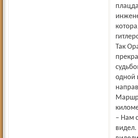
плацда
инжене
котора
гитлер
Так Ор
прекра
судьбо
одной 
направ
Маршру
киломе
– Нам 
видел.