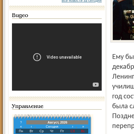
Все новости за сегодня
Видео
Ему было восемнадцать лет, когда началась война. В
декабр
Ленинг
училищ
год со
была с
Управление
Поздне
?
Август, 2026
перепр
«
‹
Сегодня
›
»
Пн
Вт
Ср
Чт
Пт
Сб
Вс