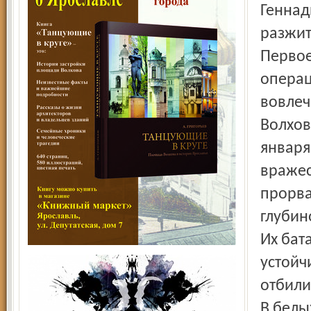
Геннад
разжит
Первое
операц
вовлеч
Волхов
января
вражес
прорва
глубин
Их бат
устойч
отбили
В белы