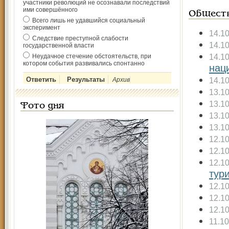
участники революций не осознавали последствий
ими совершённого
Общест
Всего лишь не удавшийся социальный
эксперимент
14.1
Следствие преступной слабости
14.1
государственной власти
14.1
Неудачное стечение обстоятельств, при
котором события развивались спонтанно
нац
14.1
Архив
13.1
13.1
Фото дня
13.1
13.1
12.1
12.1
12.1
тур
12.1
12.1
12.1
11.1