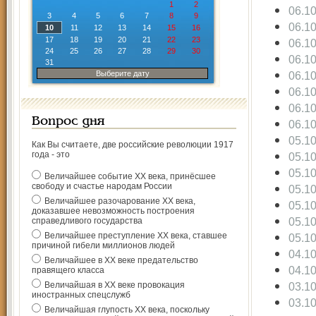
1
2
06.1
3
4
5
6
7
8
9
06.1
10
11
12
13
14
15
16
17
18
19
20
21
22
23
06.1
24
25
26
27
28
29
30
06.1
31
Выберите дату
06.1
06.1
06.1
Вопрос дня
06.1
05.1
Как Вы считаете, две российские революции 1917
года - это
05.1
05.1
Величайшее событие ХХ века, принёсшее
свободу и счастье народам России
05.1
Величайшее разочарование ХХ века,
05.1
доказавшее невозможность построения
05.1
справедливого государства
Величайшее преступление ХХ века, ставшее
05.1
причиной гибели миллионов людей
04.1
Величайшее в ХХ веке предательство
04.1
правящего класса
Величайшая в ХХ веке провокация
03.1
иностранных спецслужб
03.1
Величайшая глупость ХХ века, поскольку