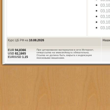
03.1
03.1
03.1
03.1
03.1
Курс ЦБ РФ на
10.08.2026
Наши
EUR
94,8366
При цитировании материалов в сети Интернет,
гиперссылка на www.sevkray.ru обязательна.
USD
82,1665
Ссылка не должна быть закрыта к индексации
EUR/USD
1.15
поисковыми машинами.