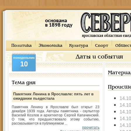
основана
в 1898 году
Политика
Экономика
Культура
Спорт
Общес
Даты и события
понедельник
10
Материа
Тема дня
Происше
Памятник Ленина в Ярославле: пять лет в
14.1
ожидании пьедестала
14.1
Памятник Ленину в Ярославле был открыт 23
декабря 1939 года. Авторы памятника - скульптор
14.1
Василий Козлов и архитектор Сергей Капачинский.
14.1
О том, что предшествовало этому событию,
рассказывается в публикуемом ...
14.1
прочитать