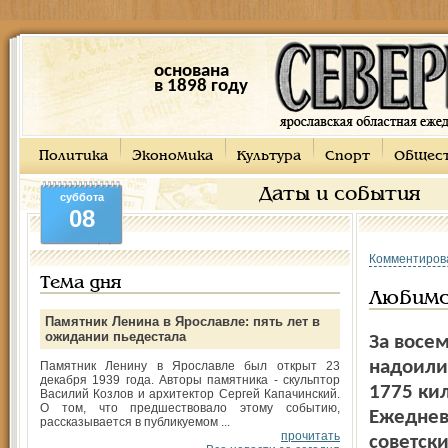
основана
в 1898 году
Политика
Экономика
Культура
Спорт
Общес
Даты и события
суббота
08
Комментиров
Тема дня
Любимс
Памятник Ленина в Ярославле: пять лет в
ожидании пьедестала
За восе
надоили
Памятник Ленину в Ярославле был открыт 23
декабря 1939 года. Авторы памятника - скульптор
1775 ки
Василий Козлов и архитектор Сергей Капачинский.
О том, что предшествовало этому событию,
Ежедневн
рассказывается в публикуемом ...
прочитать
советски