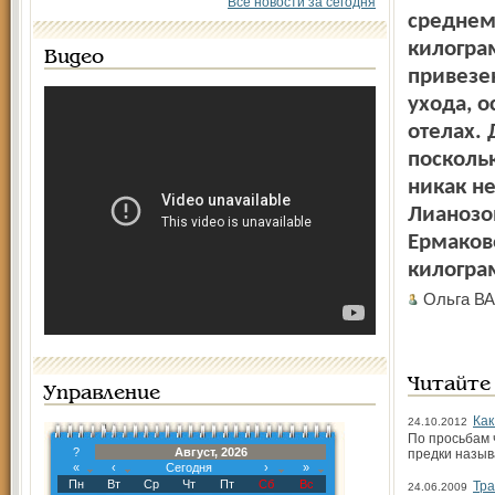
Все новости за сегодня
среднем 
килогра
Видео
привезе
ухода, о
отелах. 
посколь
никак не
Лианозов
Ермаков
килогра
Ольга В
Читайте
Управление
Как
24.10.2012
По просьбам 
?
Август, 2026
предки назыв
«
‹
Сегодня
›
»
Пн
Вт
Ср
Чт
Пт
Сб
Вс
Тра
24.06.2009