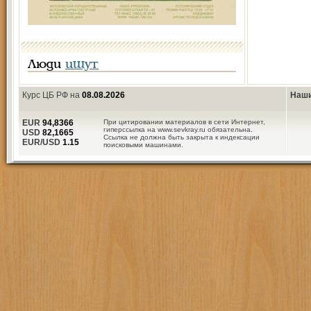
Люди
ищут
Курс ЦБ РФ на
08.08.2026
Наши
EUR
94,8366
При цитировании материалов в сети Интернет,
гиперссылка на www.sevkray.ru обязательна.
USD
82,1665
Ссылка не должна быть закрыта к индексации
EUR/USD
1.15
поисковыми машинами.