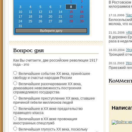
1
2
В Ростовском
килограммов 
3
4
5
6
7
8
9
10
11
12
13
14
15
16
Час
17.11.2006
17
18
19
20
21
22
23
Белосельский
24
25
26
27
28
29
30
молока, что н
31
Выберите дату
«Кр
21.01.2006
В деревню Ер
раза в недел
Уез
Вопрос дня
16.03.2004
Троицкий отч
Как Вы считаете, две российские революции 1917
Уез
20.11.2003
года - это
Приезжий геп
Величайшее событие ХХ века, принёсшее
свободу и счастье народам России
Коммен
Величайшее разочарование ХХ века,
доказавшее невозможность построения
справедливого государства
Величайшее преступление ХХ века, ставшее
причиной гибели миллионов людей
Написа
Величайшее в ХХ веке предательство
правящего класса
Величайшая в ХХ веке провокация
иностранных спецслужб
Величайшая глупость ХХ века, поскольку