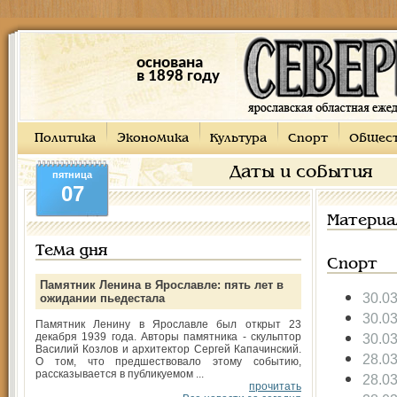
основана
в 1898 году
Политика
Экономика
Культура
Спорт
Общес
Даты и события
пятница
07
Материа
Тема дня
Спорт
Памятник Ленина в Ярославле: пять лет в
30.0
ожидании пьедестала
30.0
Памятник Ленину в Ярославле был открыт 23
декабря 1939 года. Авторы памятника - скульптор
30.0
Василий Козлов и архитектор Сергей Капачинский.
28.0
О том, что предшествовало этому событию,
рассказывается в публикуемом ...
28.0
прочитать