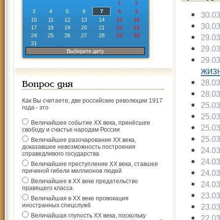
1
2
3
4
5
6
7
8
9
30.0
10
11
12
13
14
15
16
30.0
17
18
19
20
21
22
23
24
25
26
27
28
29
30
29.0
31
29.0
Выберите дату
29.0
жиз
28.0
Вопрос дня
28.0
Как Вы считаете, две российские революции 1917
25.0
года - это
25.0
Величайшее событие ХХ века, принёсшее
25.0
свободу и счастье народам России
25.0
Величайшее разочарование ХХ века,
доказавшее невозможность построения
24.0
справедливого государства
24.0
Величайшее преступление ХХ века, ставшее
причиной гибели миллионов людей
24.0
Величайшее в ХХ веке предательство
24.0
правящего класса
23.0
Величайшая в ХХ веке провокация
иностранных спецслужб
23.0
Величайшая глупость ХХ века, поскольку
22.0