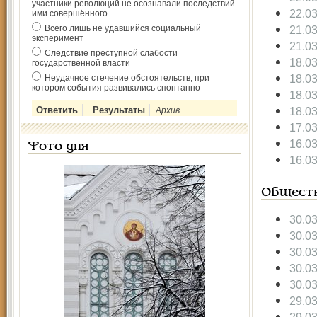
участники революций не осознавали последствий
22.0
ими совершённого
Всего лишь не удавшийся социальный
21.0
эксперимент
21.0
Следствие преступной слабости
18.0
государственной власти
18.0
Неудачное стечение обстоятельств, при
котором события развивались спонтанно
18.0
18.0
Архив
17.0
16.0
Фото дня
16.0
Общест
30.0
30.0
30.0
30.0
30.0
29.0