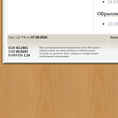
24.0
Образов
22.0
Курс ЦБ РФ на
07.08.2026
Наши
EUR
93,1901
При цитировании материалов в сети Интернет,
гиперссылка на www.sevkray.ru обязательна.
USD
80,9293
Ссылка не должна быть закрыта к индексации
EUR/USD
1.16
поисковыми машинами.