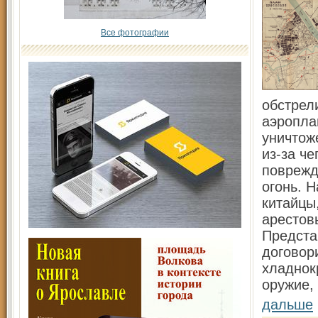
Все фотографии
обстрел
аэропла
уничтож
из-за ч
поврежд
огонь. 
китайцы
арестов
Предста
договор
хладнок
оружие,
дальше