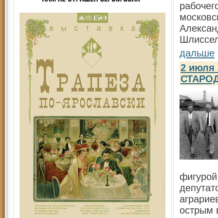
рабочег
московс
Алексан
Шлиссел
дальше
2 июля
СТАРО
фигурой
депутат
аграрие
острым 