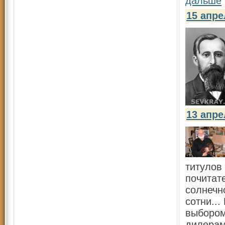
дальше
15 апр
13 апр
титулов
почитат
солнечно
сотни...
выбором
дилерам