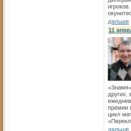
игроков
окуните
дальше
11 апр
«Знамя»
других, 
ежеднев
премии 
цикл ма
«Перекл
дальше