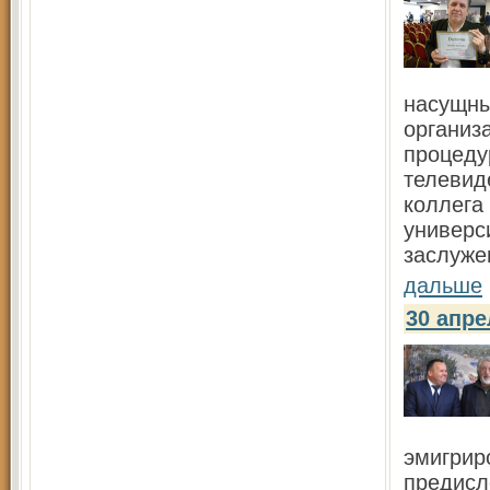
насущны
организ
процеду
телевид
коллега
универс
заслуже
дальше
30 апр
эмигрир
предисл