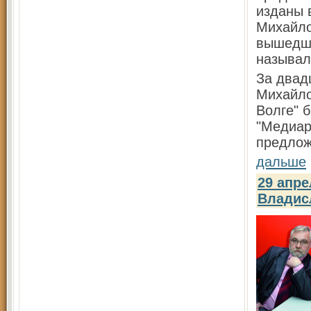
изданы 
Михайло
вышедша
называл
За двад
Михайло
Волге" 
"Медиар
предлож
дальше
29 апр
Владис