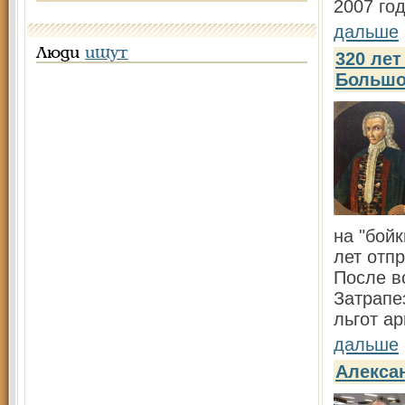
2007 год
дальше
Люди
ищут
320 лет
Большо
на "бой
лет отп
После в
Затрапе
льгот ар
дальше
Алекса