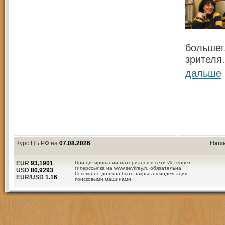
большег
зрителя.
дальше
Курс ЦБ РФ на
07.08.2026
Наши
EUR
93,1901
При цитировании материалов в сети Интернет,
гиперссылка на www.sevkray.ru обязательна.
USD
80,9293
Ссылка не должна быть закрыта к индексации
EUR/USD
1.16
поисковыми машинами.