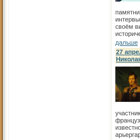
памятни
интервь
своём в
историч
дальше
27 апре
Никола
участни
француз
известн
арьерга