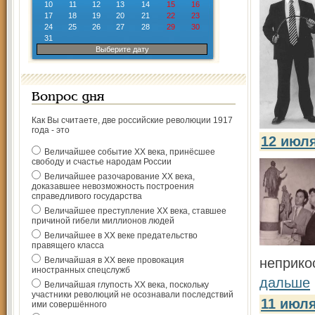
10
11
12
13
14
15
16
17
18
19
20
21
22
23
24
25
26
27
28
29
30
31
Выберите дату
Вопрос дня
Как Вы считаете, две российские революции 1917
года - это
12 июл
Величайшее событие ХХ века, принёсшее
свободу и счастье народам России
Величайшее разочарование ХХ века,
доказавшее невозможность построения
справедливого государства
Величайшее преступление ХХ века, ставшее
причиной гибели миллионов людей
Величайшее в ХХ веке предательство
правящего класса
неприко
Величайшая в ХХ веке провокация
иностранных спецслужб
дальше
Величайшая глупость ХХ века, поскольку
участники революций не осознавали последствий
11 июл
ими совершённого