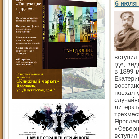
6 июля
вступил
где, ви
в 1899-
Екатери
восстано
поехал 
случайн
литерат
трехмес
Ярослав
«Северн
вступил