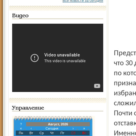
Все новости за сегодня
Видео
Предстоящие выборы в Угличе - досрочные. Дело в том,
что 30
по кот
призна
избран
сложил
Управление
Почти 
отстав
?
Август, 2026
«
‹
Сегодня
›
»
Именно
Пн
Вт
Ср
Чт
Пт
Сб
Вс