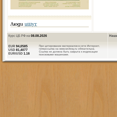
Люди
ищут
Курс ЦБ РФ на
08.08.2026
Наши
EUR
94,0585
При цитировании материалов в сети Интернет,
гиперссылка на www.sevkray.ru обязательна.
USD
81,4077
Ссылка не должна быть закрыта к индексации
EUR/USD
1.16
поисковыми машинами.