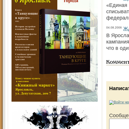
«Единая 
списыват
федерал
Жд
04.08.2006
В Яросла
кампания
что в од
Коммен
Написа
Сообще