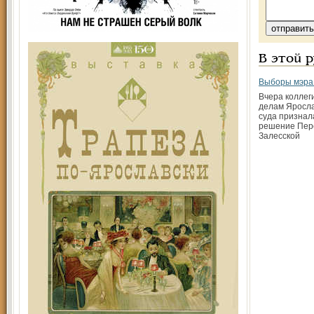
В этой 
Bыборы мэра
Вчера коллег
делам Яросла
суда признал
решение Пер
Залесской