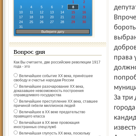
1
2
депута
3
4
5
6
7
8
9
10
11
12
13
14
15
16
Впроче
17
18
19
20
21
22
23
24
25
26
27
28
29
30
бороть
31
Выберите дату
выбран
добров
Вопрос дня
права 
Как Вы считаете, две российские революции 1917
должно
года - это
Величайшее событие ХХ века, принёсшее
попроб
свободу и счастье народам России
муници
Величайшее разочарование ХХ века,
доказавшее невозможность построения
справедливого государства
За три
Величайшее преступление ХХ века, ставшее
причиной гибели миллионов людей
города
Величайшее в ХХ веке предательство
правящего класса
кандид
Величайшая в ХХ веке провокация
извест
иностранных спецслужб
Величайшая глупость ХХ века, поскольку