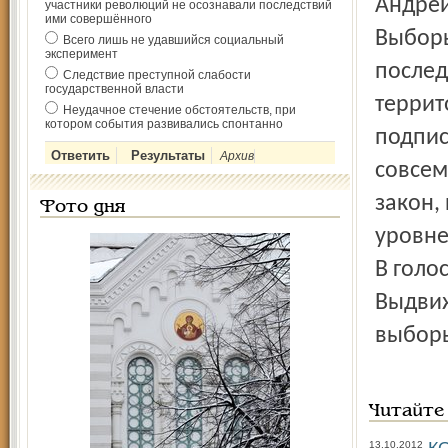
Андрей
участники революций не осознавали последствий
ими совершённого
Выборы
Всего лишь не удавшийся социальный
эксперимент
послед
Следствие преступной слабости
государственной власти
террит
Неудачное стечение обстоятельств, при
котором события развивались спонтанно
подпис
Архив
совсем
закон,
Фото дня
уровне
В голо
Выдвиж
выборы
Читайте
КО
13.10.2012