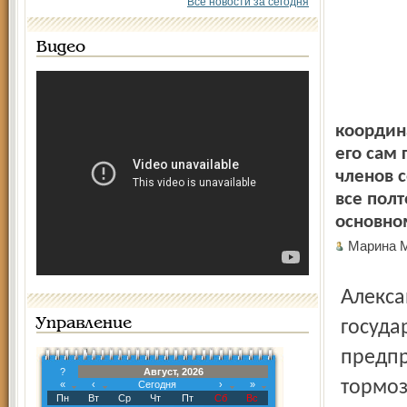
Все новости за сегодня
Видео
координ
его сам 
членов с
все полт
основно
Марина 
Александр Рябухин, начальник областного управления
Управление
госуда
предпр
?
Август, 2026
тормоз
«
‹
Сегодня
›
»
Пн
Вт
Ср
Чт
Пт
Сб
Вс