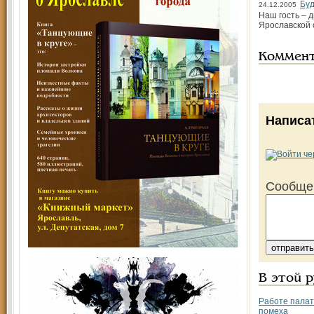
Буд
24.12.2005
Наш гость – 
Ярославской 
Коммен
Написа
Сообще
В этой 
Работе палат
помеха