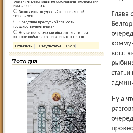
участники революций не осознавали последствий
ими совершённого
Всего лишь не удавшийся социальный
Глава округа пообещал непременно побывать в
эксперимент
Следствие преступной слабости
Белгор
государственной власти
очеред
Неудачное стечение обстоятельств, при
котором события развивались спонтанно
коммун
Архив
восста
Фото дня
рыбинс
статьи
админи
Ну а что все же реально будет в Рыбинске сделано, чтобы
разгов
очеред
провес