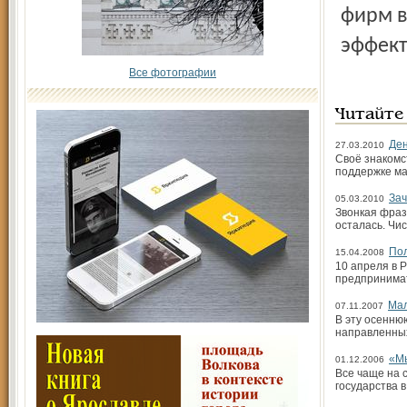
фирм в
эффект
Все фотографии
Читайте
Ден
27.03.2010
Своё знакомс
поддержке ма
Зач
05.03.2010
Звонкая фраз
осталась. Чи
По
15.04.2008
10 апреля в 
предпринимат
Мал
07.11.2007
В эту осенню
направленных
«Мы
01.12.2006
Все чаще на 
государства в