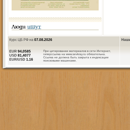
Люди
ищут
Курс ЦБ РФ на
07.08.2026
Наши
EUR
94,0585
При цитировании материалов в сети Интернет,
гиперссылка на www.sevkray.ru обязательна.
USD
81,4077
Ссылка не должна быть закрыта к индексации
EUR/USD
1.16
поисковыми машинами.