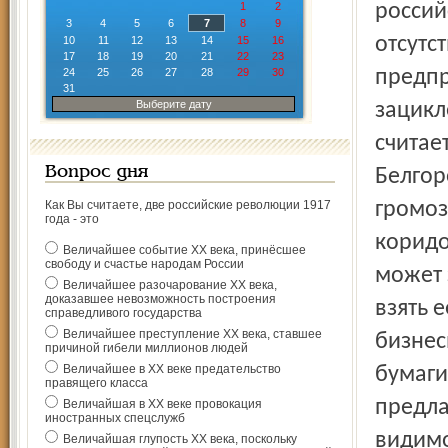
1
2
россий
3
4
5
6
7
8
9
отсутс
10
11
12
13
14
15
16
17
18
19
20
21
22
23
24
25
26
27
28
29
30
предпр
31
Выберите дату
зацикл
считае
Вопрос дня
Белгор
Как Вы считаете, две российские революции 1917
громоз
года - это
коридо
Величайшее событие ХХ века, принёсшее
свободу и счастье народам России
может 
Величайшее разочарование ХХ века,
доказавшее невозможность построения
взять 
справедливого государства
Величайшее преступление ХХ века, ставшее
бизнес
причиной гибели миллионов людей
Величайшее в ХХ веке предательство
бумаги
правящего класса
предла
Величайшая в ХХ веке провокация
иностранных спецслужб
видимо
Величайшая глупость ХХ века, поскольку