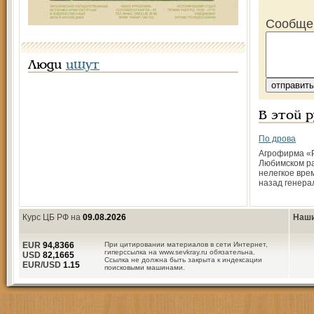
Сообще
Люди
ищут
В этой 
По дрова
Агрофирма «Р
Любимском р
нелегкое врем
назад генера
Курс ЦБ РФ на
09.08.2026
Наши
EUR
94,8366
При цитировании материалов в сети Интернет,
гиперссылка на www.sevkray.ru обязательна.
USD
82,1665
Ссылка не должна быть закрыта к индексации
EUR/USD
1.15
поисковыми машинами.