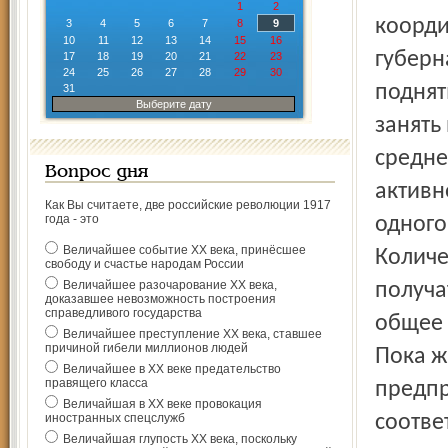
1
2
коорди
3
4
5
6
7
8
9
10
11
12
13
14
15
16
губерн
17
18
19
20
21
22
23
24
25
26
27
28
29
30
поднят
31
Выберите дату
занять
средне
Вопрос дня
активн
Как Вы считаете, две российские революции 1917
года - это
одного
Величайшее событие ХХ века, принёсшее
Количе
свободу и счастье народам России
Величайшее разочарование ХХ века,
получа
доказавшее невозможность построения
справедливого государства
общее 
Величайшее преступление ХХ века, ставшее
причиной гибели миллионов людей
Пока ж
Величайшее в ХХ веке предательство
правящего класса
предпр
Величайшая в ХХ веке провокация
иностранных спецслужб
соотве
Величайшая глупость ХХ века, поскольку