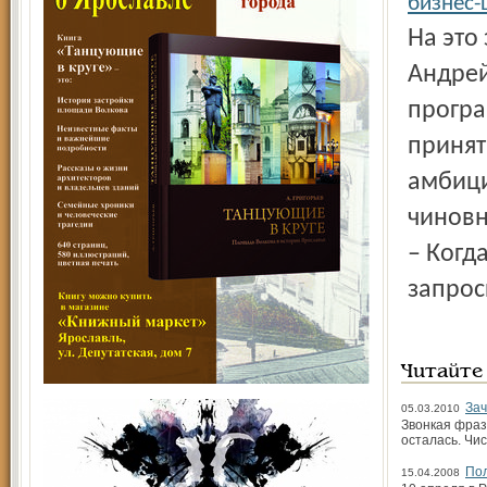
бизнес-
На это
Андрей
програ
принят
амбици
чиновн
– Когда
запрос
Читайте
Зач
05.03.2010
Звонкая фраз
осталась. Чи
По
15.04.2008