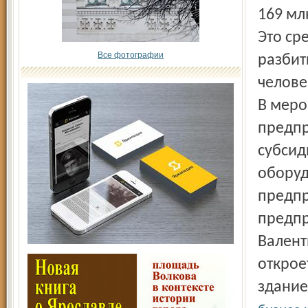
169 мл
Это ср
Все фотографии
разбит
челове
В меро
предпр
субсид
оборуд
предпр
предпр
Валент
открое
здание