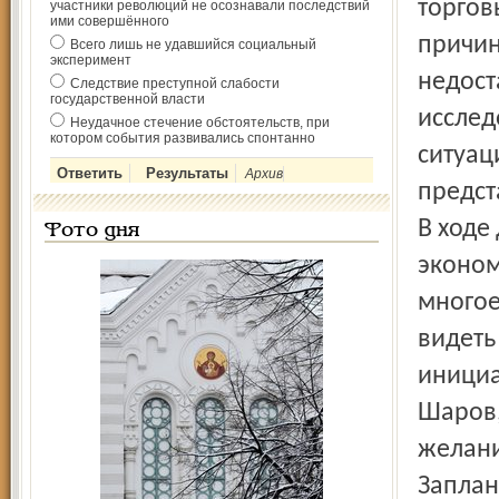
торгов
участники революций не осознавали последствий
ими совершённого
причин
Всего лишь не удавшийся социальный
эксперимент
недост
Следствие преступной слабости
государственной власти
исслед
Неудачное стечение обстоятельств, при
котором события развивались спонтанно
ситуац
Архив
предст
В ходе
Фото дня
эконом
многое
видеть
инициа
Шаров,
желани
Заплан