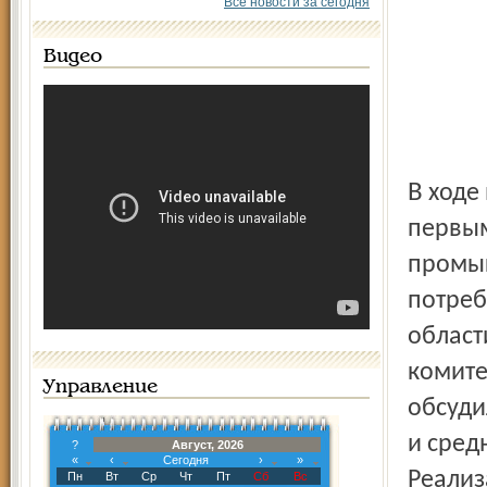
Все новости за сегодня
Видео
В ходе визита он совместно с Константином Тукеевым,
первым
промыш
потреб
област
комите
Управление
обсуди
и сред
?
Август, 2026
«
‹
Сегодня
›
»
Реализ
Пн
Вт
Ср
Чт
Пт
Сб
Вс