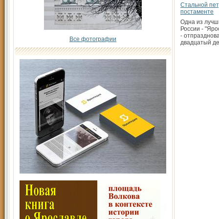
Стальной пет
постаменте
Одна из лучш
России - "Яр
- отпразднов
Все фотографии
двадцатый д