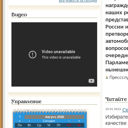
Все новости за сегодня
награжд
наших ре
Видео
предста
России и
претвор
автомоб
вопросо
очередн
Парламен
нынешне
Пресс­сл
Читайте
Управление
Св
15.01.2013
Избирате
?
Август, 2026
«
‹
Сегодня
›
»
качестве
Пн
Вт
Ср
Чт
Пт
Сб
Вс