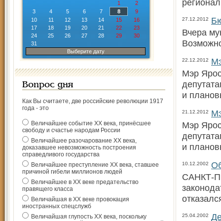
регионал
1
2
3
4
5
6
7
8
9
Бю
27.12.2012
10
11
12
13
14
15
16
17
18
19
20
21
22
23
Вчера му
24
25
26
27
28
29
30
Возможн
31
Выберите дату
Мэ
22.12.2012
Мэр Ярос
депутата
Вопрос дня
и планов
Как Вы считаете, две российские революции 1917
года - это
Мэ
21.12.2012
Величайшее событие ХХ века, принёсшее
Мэр Ярос
свободу и счастье народам России
депутата
Величайшее разочарование ХХ века,
и планов
доказавшее невозможность построения
справедливого государства
Об
10.12.2002
Величайшее преступление ХХ века, ставшее
причиной гибели миллионов людей
САНКТ-ПЕ
Величайшее в ХХ веке предательство
законода
правящего класса
отказалс
Величайшая в ХХ веке провокация
иностранных спецслужб
Де
25.04.2002
Величайшая глупость ХХ века, поскольку