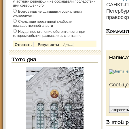
участники революций не осознавали последствий
САНКТ-ПЕ
ими совершённого
Петербур
Всего лишь не удавшийся социальный
эксперимент
правоохр
Следствие преступной слабости
государственной власти
Коммен
Неудачное стечение обстоятельств, при
котором события развивались спонтанно
Архив
Написа
Фото дня
Сообще
В этой 