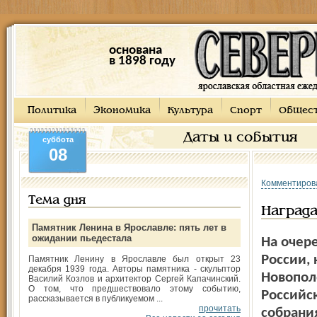
основана
в 1898 году
Политика
Экономика
Культура
Спорт
Общес
Даты и события
суббота
08
Комментиров
Тема дня
Награда
Памятник Ленина в Ярославле: пять лет в
ожидании пьедестала
На очер
России, 
Памятник Ленину в Ярославле был открыт 23
декабря 1939 года. Авторы памятника - скульптор
Новопол
Василий Козлов и архитектор Сергей Капачинский.
О том, что предшествовало этому событию,
Российс
рассказывается в публикуемом ...
прочитать
собрани