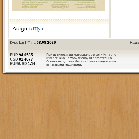
Люди
ищут
Курс ЦБ РФ на
08.08.2026
Наши
EUR
94,0585
При цитировании материалов в сети Интернет,
гиперссылка на www.sevkray.ru обязательна.
USD
81,4077
Ссылка не должна быть закрыта к индексации
EUR/USD
1.16
поисковыми машинами.