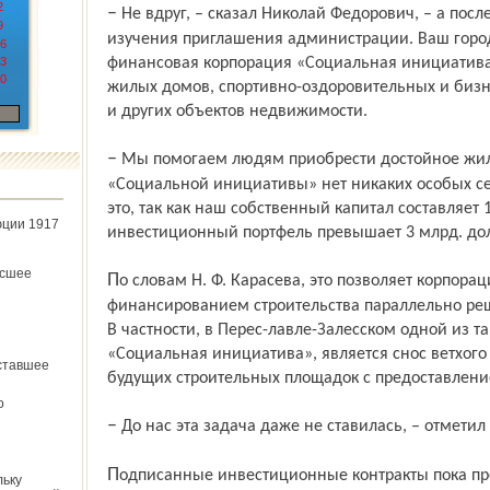
2
– Не вдруг, – сказал Николай Федорович, – а после взвешенного и всестороннего
9
изучения приглашения администрации. Ваш город 
6
3
финансовая корпорация «Социальная инициатива
0
жилых домов, спортивно-оздоровительных и бизн
и других объектов недвижимости.
– Мы помогаем людям приобрести достойное жилье, – сказал он, – для этого у
«Социальной инициативы» нет никаких особых се
это, так как наш собственный капитал составляет 
юции 1917
инвестиционный портфель превышает 3 млрд. до
ёсшее
По словам Н. Ф. Карасева, это позволяет корпорации одновременно с
финансированием строительства параллельно ре
В частности, в Перес-лавле-Залесском одной из т
«Социальная инициатива», является снос ветхого
ставшее
будущих строительных площадок с предоставлени
о
– До нас эта задача даже не ставилась, – отметил
Подписанные инвестиционные контракты пока предусматривают только
льку