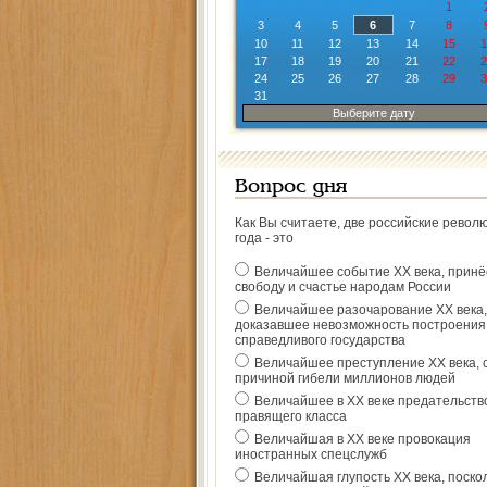
1
3
4
5
6
7
8
10
11
12
13
14
15
1
17
18
19
20
21
22
2
24
25
26
27
28
29
3
31
Выберите дату
Вопрос дня
Как Вы считаете, две российские револ
года - это
Величайшее событие ХХ века, прин
свободу и счастье народам России
Величайшее разочарование ХХ века,
доказавшее невозможность построения
справедливого государства
Величайшее преступление ХХ века, 
причиной гибели миллионов людей
Величайшее в ХХ веке предательств
правящего класса
Величайшая в ХХ веке провокация
иностранных спецслужб
Величайшая глупость ХХ века, поско