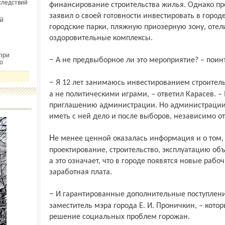
следствий
финансирование строительства жилья. Однако п
заявил о своей готовности инвестировать в город
й
городские парки, пляжную приозерную зону, отели
оздоровительные комплексы.
при
– А не предвыборное ли это мероприятие? – пои
о
– Я 12 лет занимаюсь инвестированием строительства, экономическими проблемами,
а не политическими играми, – ответил Карасев. –
приглашению администрации. Но администрации 
иметь с ней дело и после выборов, независимо от 
Не менее ценной оказалась информация и о том, что все работы, включая
проектирование, строительство, эксплуатацию объ
а это означает, что в городе появятся новые рабо
заработная плата.
– И гарантированные дополнительные поступления от налогов, – добавил первый
заместитель мэра города Е. И. Проничкин, – кото
решение социальных проблем горожан.