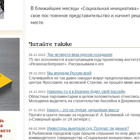
В ближайшие месяцы «Социальная инициатива» откроет в Переславле-Залесском
свое пос-тоянное представительство и начнет р
месте.
Читайте также
Три четверти века курсом созидания
28.12.2012
75 лет исполняется в наступающем году проектному институ
«Резиноасбопроект». Рассказываем о его
Мы впереди России всей
28.12.2012
Случившийся не так давно скандал вокруг предполагавшегося
центре Ярославля, на волжской Стрелке, не прошёл мимо вн
Наконец-то и в Брагине будет свой бассейн
14.12.2012
Областные парламентарии в целом положительно отнеслись 
Молодкина выделить на строитель­ство бассейна в Дзержинс
Народ – это не глупая, недалёкая масса
07.11.2012
Прочёл в газете письмо за подписью И. А. Беляковой «А теп
(«Северный край» от 24 октября с.
Инвесторы выиграли суд. Получат ли деньги?
09.02.2006
В Рыбинском городском суде прошли слушания по иску двух 
коммандитного товарищества «Социальная инициатива», кот