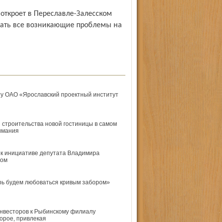
ешать все возникающие проблемы на
ту ОАО «Ярославский проектный институт
 строительства новой гостиницы в самом
имания
к инициативе депутата Владимира
ком
ерь будем любоваться кривым забором»
инвесторов к Рыбинскому филиалу
орое, привлекая