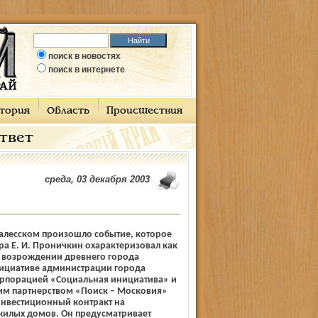
поиск в новостях
поиск в интернете
тория
Область
Происшествия
ответ
среда, 03 декабря 2003
Залесском произошло событие, которое
ра Е. И. Проничкин охарактеризовал как
в возрождении древнего города
нициативе администрации города
рпорацией «Социальная инициатива» и
м партнерством «Поиск – Московия»
инвестиционный контракт на
жилых домов. Он предусматривает