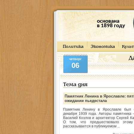
основана
в 1898 году
Политика
Экономика
Культ
Д
четверг
06
Тема дня
Памятник Ленина в Ярославле: пят
ожидании пьедестала
Памятник Ленину в Ярославле был 
декабря 1939 года. Авторы памятника -
Василий Козлов и архитектор Сергей Ка
О том, что предшествовало этому
рассказывается в публикуемом ...