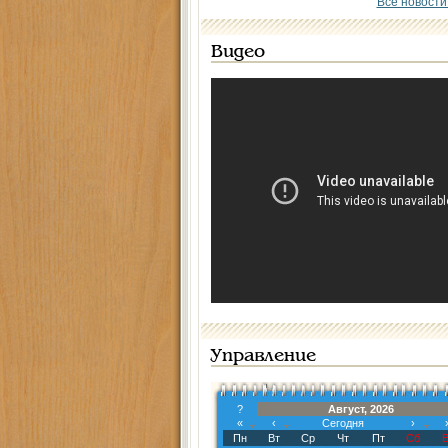
Все новости
Видео
Управление
?
Август, 2026
«
‹
Сегодня
›
Пн
Вт
Ср
Чт
Пт
Сб
В