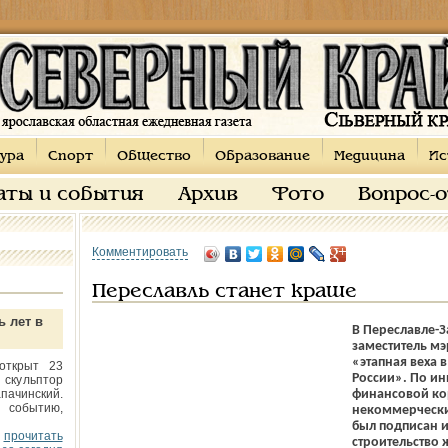
ура
Спорт
Общество
Образование
Медицина
Ис
аты и события
Архив
Фото
Вопрос-
Комментировать
Переславль станет краше
ь лет в
В Переславле-
заместитель мэ
«этапная веха 
открыт 23
России». По и
 скульптор
пачинский.
финансовой ко
 событию,
некоммерчески
был подписан 
прочитать
строительство 