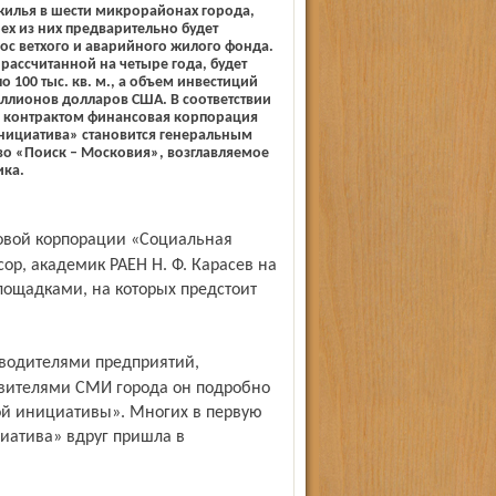
жилья в шести микрорайонах города,
ех из них предварительно будет
ос ветхого и аварийного жилого фонда.
рассчитанной на четыре года, будет
о 100 тыс. кв. м., а объем инвестиций
ллионов долларов США. В соответствии
 контрактом финансовая корпорация
нициатива» становится генеральным
во «Поиск – Московия», возглавляемое
ика.
ор, академик РАЕН Н. Ф. Карасев на
ощадками, на которых предстоит
вителями СМИ города он подробно
ной инициативы». Многих в первую
иатива» вдруг пришла в