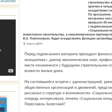
 за сегодня
строительство 
причем в четыр
осуществлен сн
По программе, 
построено окол
превысит 40 ми
с подписанным
«Социальная и
инвестором строительства, а некоммерческое партнерст
В.К. Платоновым, будет осуществлять функции застройщ
Лариса ДРАЧ.
Перед подписанием контракта президент финансовой корпорации «Социальная
инициатива», доктор экономических наук, професс
месте ознакомился с будущими строительными пл
возвести жилые дома.
На состоявшейся встрече с администрацией, руководителями предприятий,
общественных организаций и движений, предста
рассказал о структуре и возможностях «Социаль
очередь интересовало, почему «Социальная иниц
Переславль-Залесский?
»
с