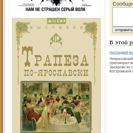
Сообще
В этой 
Несладкий бе
Некрасовский
приговорил ж
Захарово из 
Костромской 