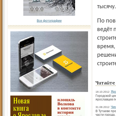
тысячу.
По поводу гостиницы «Чайка» скажу следующее. Мэрия
Все фотографии
ведёт 
строит
время,
решени
строите
Читайте
Яро
18.10.2012
Городской це
ярославцев п
Чин
31.08.2012
В Тутаеве пр
части города.