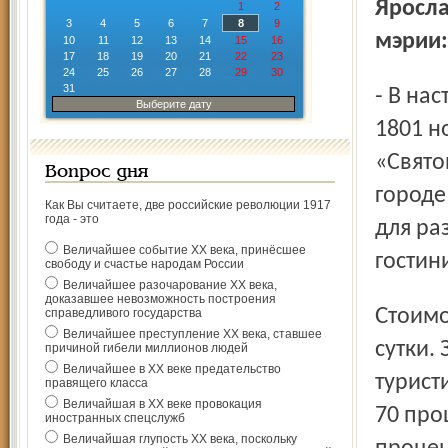
Яросла
1
2
3
4
5
6
7
8
9
мэрии:
10
11
12
13
14
15
16
17
18
19
20
21
22
23
24
25
26
27
28
29
30
31
- В настоящее время в Ярославле имеется 36 гостиниц на
Выберите дату
1801 н
«Свято
Вопрос дня
городе
Как Вы считаете, две российские революции 1917
года - это
для ра
Величайшее событие ХХ века, принёсшее
гостин
свободу и счастье народам России
Величайшее разочарование ХХ века,
доказавшее невозможность построения
Стоимость номеров - от 700 до 5000 и более рублей за
справедливого государства
Величайшее преступление ХХ века, ставшее
сутки.
причиной гибели миллионов людей
Величайшее в ХХ веке предательство
туристи
правящего класса
Величайшая в ХХ веке провокация
70 про
иностранных спецслужб
Величайшая глупость ХХ века, поскольку