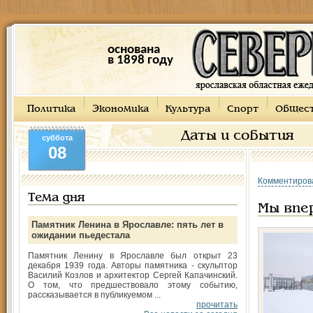
основана
в 1898 году
Политика
Экономика
Культура
Спорт
Общес
Даты и события
суббота
08
Комментиров
Тема дня
Мы впер
Памятник Ленина в Ярославле: пять лет в
ожидании пьедестала
Памятник Ленину в Ярославле был открыт 23
декабря 1939 года. Авторы памятника - скульптор
Василий Козлов и архитектор Сергей Капачинский.
О том, что предшествовало этому событию,
рассказывается в публикуемом ...
прочитать