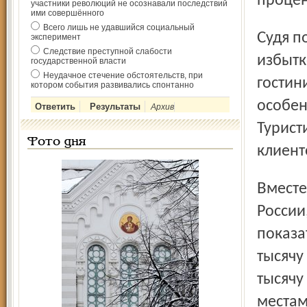
процен
участники революций не осознавали последствий
ими совершённого
Всего лишь не удавшийся социальный
Судя по этим цифрам, гостиниц в Ярославле даже с
эксперимент
Следствие преступной слабости
избытк
государственной власти
Неудачное стечение обстоятельств, при
гостин
котором события развивались спонтанно
особен
Архив
Турист
Фото дня
клиент
Вместе с тем Ярославль стал единственным городом в
России
показа
тысячу
тысячу
местам