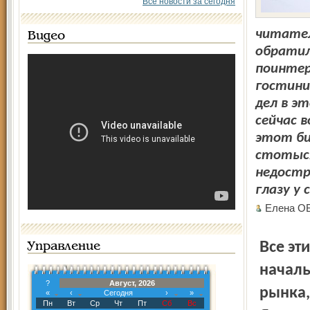
Все новости за сегодня
читател
Видео
обратил
поинтер
гостини
дел в э
сейчас 
этот би
стотыся
недостр
глазу у
Елена 
Все эти вопросы редакция переадресовала заместителю
Управление
началь
?
Август, 2026
рынка,
«
‹
Сегодня
›
»
Пн
Вт
Ср
Чт
Пт
Сб
Вс