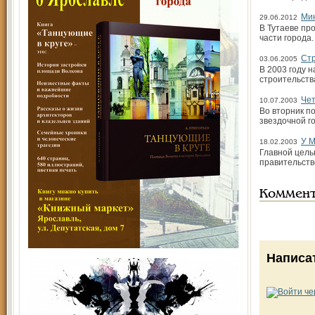
Мин
29.06.2012
В Тутаеве пр
части города
Стр
03.06.2005
В 2003 году 
строительства
Чет
10.07.2003
Во вторник п
звездочной г
У М
18.02.2003
Главной цель
правительств
Коммен
Написа