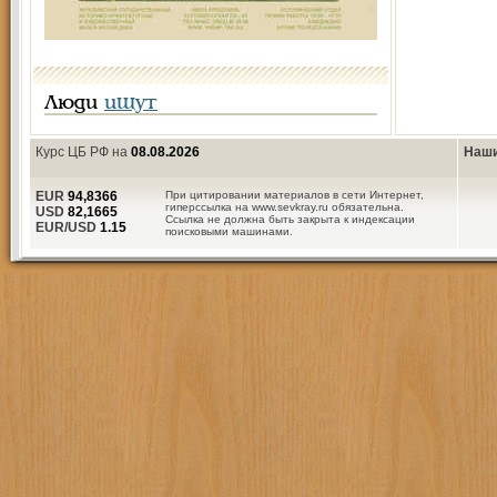
Люди
ищут
Курс ЦБ РФ на
08.08.2026
Наши
EUR
94,8366
При цитировании материалов в сети Интернет,
гиперссылка на www.sevkray.ru обязательна.
USD
82,1665
Ссылка не должна быть закрыта к индексации
EUR/USD
1.15
поисковыми машинами.