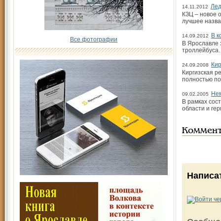
Лед
14.11.2012
КЗЦ – новое 
лучшее назва
В к
14.09.2012
Все фотографии
В Ярославле 
троллейбуса.
Кир
24.09.2008
Киргизская р
полностью по
Нем
09.02.2005
В рамках сос
области и ге
Коммен
Написа