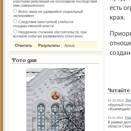
участники революций не осознавали последствий
ими совершённого
есть о
Всего лишь не удавшийся социальный
эксперимент
края.
Следствие преступной слабости
государственной власти
Неудачное стечение обстоятельств, при
Приоритетное направление в социально-экономических
котором события развивались спонтанно
отноше
Архив
создан
Фото дня
Читайте
Три
01.12.2012
«Круглый сто
«Взаимодейс
Наш
21.11.2012
В рамках дел
области Серг