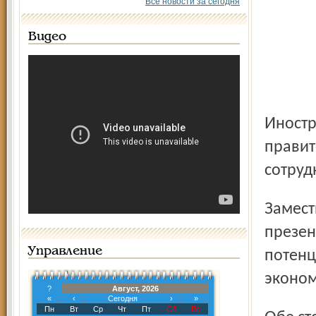
Все новости за сегодня
Видео
Иностранные гости обсудили с представителями
правит
сотруд
Заместитель губернатора Игорь Елфимов в рамках
презен
Управление
потенц
эконом
?
Август, 2026
«
‹
Сегодня
›
»
Пн
Вт
Ср
Чт
Пт
Сб
Вс