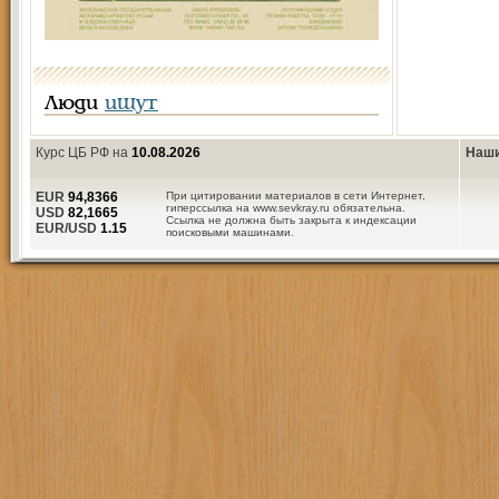
Люди
ищут
Курс ЦБ РФ на
10.08.2026
Наши
EUR
94,8366
При цитировании материалов в сети Интернет,
гиперссылка на www.sevkray.ru обязательна.
USD
82,1665
Ссылка не должна быть закрыта к индексации
EUR/USD
1.15
поисковыми машинами.