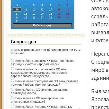
Обе стороны заинтересованы в развитии производства
1
2
3
4
5
6
7
8
9
автоко
10
11
12
13
14
15
16
17
18
19
20
21
22
23
славль
24
25
26
27
28
29
30
31
работа
Выберите дату
вызвал
и тута
Вопрос дня
Как Вы считаете, две российские революции 1917
Перспективна для сотрудничества и сфера строитель­ства.
года - это
Величайшее событие ХХ века, принёсшее
Специа
свободу и счастье народам России
мире в
Величайшее разочарование ХХ века,
доказавшее невозможность построения
справедливого государства
зданий
Величайшее преступление ХХ века, ставшее
причиной гибели миллионов людей
Величайшее в ХХ веке предательство
Был затронут вопрос туристических возможностей
правящего класса
Величайшая в ХХ веке провокация
Яросла
иностранных спецслужб
предст
Величайшая глупость ХХ века, поскольку