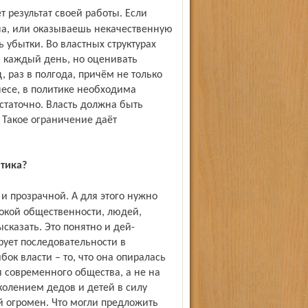
на, или оказываешь некачественную
ь убытки. Во властных структурах
ь каждый день, но оценивать
 раз в полгода, причём не только
знесе, в политике необходима
остаточно. Власть должна быть
 Такое ограничение даёт
итика?
кой общественности, людей,
сказать. Это понятно и дей­
рует последовательности в
ок власти – то, что она опиралась
я современного общества, а не на
олением дедов и детей в силу
й огромен. Что могли предложить