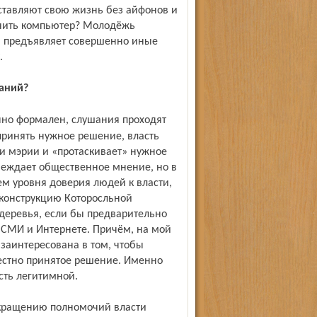
ставляют свою жизнь без айфонов и
ючить компьютер? Молодёжь
и предъявляет совершенно иные
.
шаний?
принять нужное решение, власть
и мэрии и «протаскивает» нужное
беждает общественное мнение, но в
ем уровня доверия людей к власти,
еконструкцию Которосльной
деревья, если бы предварительно
 СМИ и Интернете. Причём, на мой
 заинтересована в том, чтобы
местно принятое решение. Именно
сть легитимной.