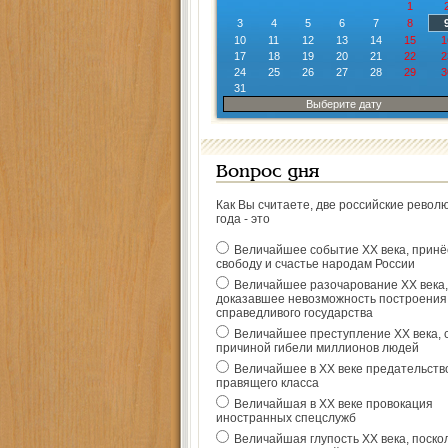
1
3
4
5
6
7
8
10
11
12
13
14
15
1
17
18
19
20
21
22
2
24
25
26
27
28
29
3
31
Выберите дату
Вопрос дня
Как Вы считаете, две российские револ
года - это
Величайшее событие ХХ века, прин
свободу и счастье народам России
Величайшее разочарование ХХ века,
доказавшее невозможность построения
справедливого государства
Величайшее преступление ХХ века, 
причиной гибели миллионов людей
Величайшее в ХХ веке предательств
правящего класса
Величайшая в ХХ веке провокация
иностранных спецслужб
Величайшая глупость ХХ века, поско