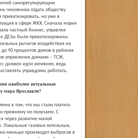
омочий саморегулирующим
знь чиновника отдать обществу
я приватизировать, но уже в
уация в сфере ЖКХ. Сначала мэрия
кала частный бизнес, управляя
се ДЕЗы были приватизированы.
реальных рычагов воздействия на
до 90 процентов домов в районах
бов управления домами – ТСЖ,
сс должен идти активнее, ведь
аставлять управдомы работать.
акие наиболее актуальные
 мэра Яро­славля?
по-прежнему не получаем. С
ся через развитие малой
я. Локальные газовые котельные,
ьно меньше производят выбросов в