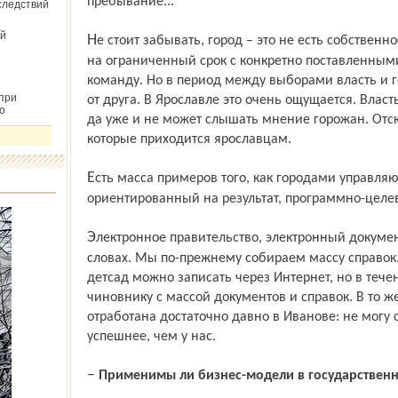
пребывание...
следствий
й
Не стоит забывать, город – это не есть собственность чиновников, мы выбираем мэра
на ограниченный срок с конкретно поставленными
коман­ду. Но в период между выборами власть и 
при
от друга. В Ярославле это очень ощущается. Власт
о
да уже и не может слышать мнение горожан. Отс
которые приходится ярославцам.
Есть масса примеров того, как городами управляют по-другому: через бюджет,
ориентированный на результат, программно-цел
Электронное правитель­ство, электронный документооборот в Ярославле остался на
словах. Мы по-прежнему собираем массу справок.
детсад можно записать через Интернет, но в тече
чиновнику с массой документов и справок. В то ж
отработана достаточно давно в Иванове: не могу с
успешнее, чем у нас.
–
Применимы ли бизнес-модели в государствен