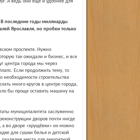
уг. А ведь они ещё и удобнее для
? В последние годы миллиарды
лей Ярославля, но пробки только
оторую так ожидали и бизнес, и все
уг центра города мы через
ллапс. Если продолжить тему, то
 о необходимости строительства
лать много кругов в центре города,
ыло бы проще оставить машину на
 реконструкции дворов почти нигде
, а во дворе «хрущёвки» их можно
адке для сушки белья и детской
 разделив места для аккуратной