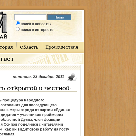
поиск в новостях
поиск в интернете
тория
Область
Происшествия
ответ
пятница, 23 декабря 2011
ть открытой и честной»
сь процедура народного
олосования для последующего
та в мэры города от партии «Единая
ндидатов – участников праймериз
 областной Думы, член фракции
я Осипов поделился с читателями
, как он видит свою работу на посту
ославля.