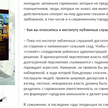
молодым, активным горожанам, которые не пред
планшетников, люди, которые не знают, как вкл
действительно смотрит на мир другими глазами 
требования, в том числе и к современному городу
–
Как вы относитесь к ин­ституту публичных слу
– Пока что институт публичных слушаний достаточно формален, слушания проходят
по старинке и напоминают сельский сход. Чтобы 
«сгоняет» сотрудников районных администраций 
решение. В краткосрочной перспективе власть по
долгосрочной пер­спективе сталкивается с падени
порождает агрессию. Наверное, не провели бы р
набережной, в ходе которой бульдозеры сносили 
послушали людей, провели широкую дискуссию в
взгляд, честная, невороватая власть должна быть
разделить с горожанами ответственность за сов
это формирует городское комьюнити и делает вла
К сожалению, в последние годы тенденция по сокращению полномочий власти