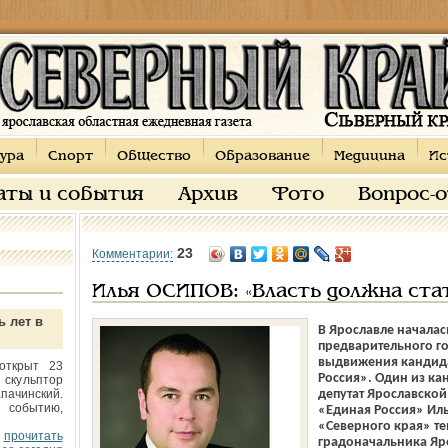
ура
Спорт
Общество
Образование
Медицина
Ис
аты и события
Архив
Фото
Вопрос-
23
Комментарии:
Илья ОСИПОВ: «Власть должна ста
ь лет в
В Ярославле начала
предварительного г
выдвижения кандида
открыт 23
Россия». Один из ка
 скульптор
пачинский.
депутат Ярославской
 событию,
«Единая Россия» Иль
«Северного края» тем
прочитать
градоначальника Яр