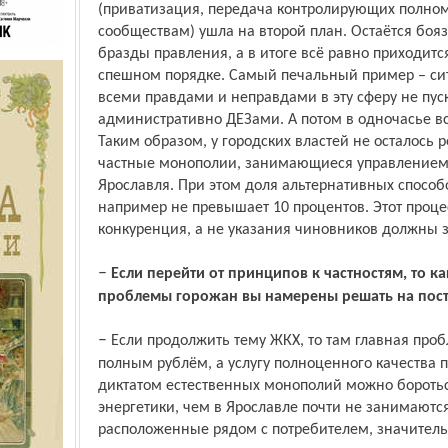
(приватизация, передача контролирующих полн
сообществам) ушла на второй план. Остаётся боя
бразды правления, а в итоге всё равно приходитс
спешном порядке. Самый печальный пример – сит
всеми правдами и неправдами в эту сферу не пус
административно ДЕЗами. А потом в одночасье в
Таким образом, у городских властей не осталось 
частные монополии, занимающиеся управлением 
Яро­славля. При этом доля альтернативных спосо
например не превышает 10 процентов. Этот проце
конкуренция, а не указания чиновников должны з
–
Если перейти от принципов к частностям, то к
проблемы горожан вы намерены решать на посту
– Если продолжить тему ЖКХ, то там главная проблема в том, что мы стали платить
полным рублём, а услугу полноценного качества 
диктатом естест­венных монополий можно бороть
энергетики, чем в Ярославле почти не занимаютс
расположенные рядом с потребителем, значител