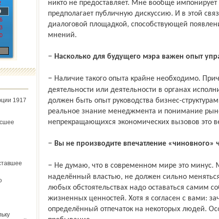
никто не предоставляет. Мне вообще импонирует 
2
9
предполагает публичную дискуссию. И в этой свя
6
диалоговой площадкой, способствующей появлен
3
мнений.
0
–
Насколько для будущего мэра важен опыт упр
– Наличие такого опыта крайне необходимо. Причём не только законотворческой
деятельности или деятельности в органах исполн
юции 1917
должен быть опыт руководства бизнес-структурам
реальное знание менеджмента и понимание рын
непрекращающихся экономических вызовов это ве
ёсшее
–
Вы не производите впечатление «чиновного» ч
ставшее
– Не думаю, что в современном мире это минус. Мне кажется, что человек,
наделённый властью, не должен сильно меняться,
о
любых обстоятель­ствах надо оставаться самим с
жизненных ценностей. Хотя я согласен с вами: за
определённый отпечаток на некоторых людей. Ос
льку