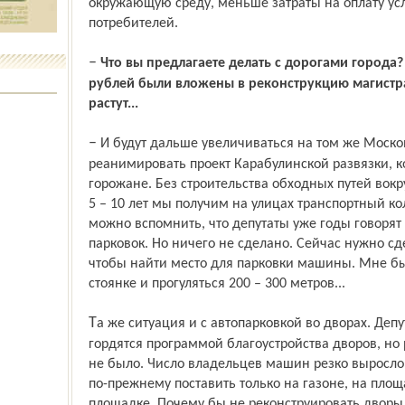
окружающую среду, меньше затраты на оплату усл
потребителей.
–
Что вы предлагаете делать с дорогами города
рублей были вложены в реконструкцию магистра
растут...
– И будут дальше увеличиваться на том же Московском проспекте. Нужно
реанимировать проект Карабулинской развязки, к
горожане. Без строительства обходных путей вокр
5 – 10 лет мы получим на улицах транспортный ко
можно вспомнить, что депутаты уже годы говорят
парковок. Но ничего не сделано. Сейчас нужно сде
чтобы найти место для парковки машины. Мне б
стоянке и прогуляться 200 – 300 метров...
Та же ситуация и с автопарковкой во дворах. Депутаты муниципалитета заслуженно
гордятся программой благоустройства дворов, но
не было. Число владельцев машин резко выросло
по-прежнему поставить только на газоне, на площ
площадке. Почему бы не реконструировать дворы,