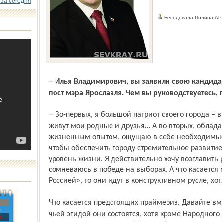
 за сегодня
Беседовала Полина А
–
Илья Владимирович, вы заявили свою кандидат
пост мэра Ярославля. Чем вы руководствуетесь,
– Во-первых, я большой патриот своего города – в Ярославле родился, вырос. Здесь
живут мои родные и друзья… А во-вторых, облада
жизненным опытом, ощущаю в себе необходимые 
чтобы обеспечить городу стремительное развитие
уровень жизни. Я действительно хочу возглавить 
сомневаюсь в победе на выборах. А что касается
Россией», то они идут в конструктивном русле, хо
Что касается предстоящих праймериз. Давайте вместе подумаем, так ли важно, под
»
чьей эгидой они состоятся, хотя кроме Народног
с