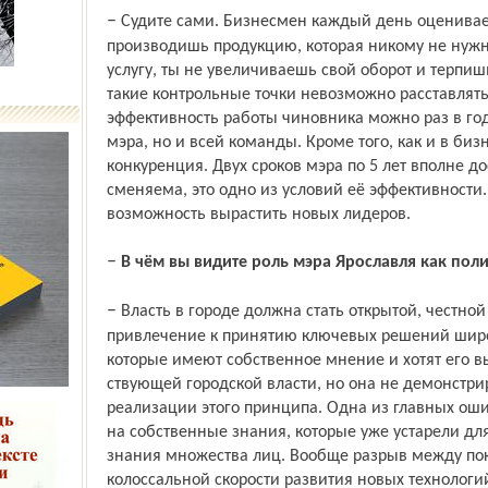
– Судите сами. Бизнесмен каждый день оценивает результат своей работы. Если
производишь продукцию, которая никому не нуж
услугу, ты не увеличиваешь свой оборот и терпиш
такие контрольные точки невозможно расставлят
эффективность работы чиновника можно раз в год,
мэра, но и всей команды. Кроме того, как и в би
конкуренция. Двух сроков мэра по 5 лет вполне д
сменяема, это одно из условий её эффективности.
возможность вырастить новых лидеров.
–
В чём вы видите роль мэра Ярославля как пол
– Власть в городе должна стать открытой, честной и прозрачной. А для этого нужно
привлечение к принятию ключевых решений широ
которые имеют собственное мнение и хотят его вы
ствующей городской власти, но она не демонстри
реализации этого принципа. Одна из главных ошиб
на собственные знания, которые уже устарели дл
знания множества лиц. Вообще разрыв между пок
колоссальной скорости развития новых технологи