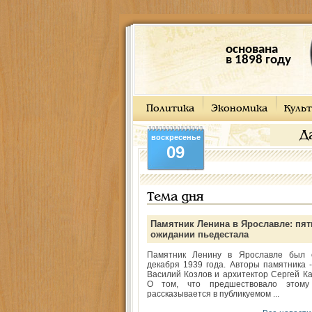
основана
в 1898 году
Политика
Экономика
Культ
Д
воскресенье
09
Тема дня
Памятник Ленина в Ярославле: пят
ожидании пьедестала
Памятник Ленину в Ярославле был 
декабря 1939 года. Авторы памятника -
Василий Козлов и архитектор Сергей Ка
О том, что предшествовало этому
рассказывается в публикуемом ...