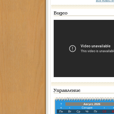
Все новости
Видео
Управление
?
Август, 2026
«
‹
Сегодня
›
Пн
Вт
Ср
Чт
Пт
Сб
В