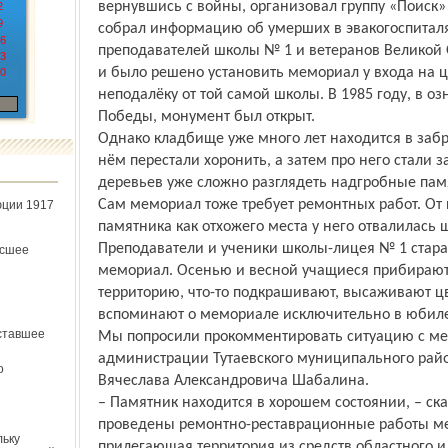
вернувшись с войны, организовал группу «Поиск»
2
9
собрал информацию об умерших в эвакогоспиталя
6
преподавателей школы № 1 и ветеранов Великой 
3
и было решено установить мемориал у входа на 
0
неподалёку от той самой школы. В 1985 году, в о
Победы, монумент был открыт.
Однако кладбище уже много лет находится в заб
нём перестали хоронить, а затем про него стали за
деревьев уже сложно разглядеть надгробные пам
Сам мемориал тоже требует ремонтных работ. От
юции 1917
памятника как отхожего места у него отвалилась ш
Преподаватели и ученики школы-лицея № 1 стара
ёсшее
мемориал. Осенью и весной учащиеся прибираю
территорию, что-то подкрашивают, высаживают ц
вспоминают о мемориале исключительно в юбил
ставшее
Мы попросили прокомментировать ситуацию с ме
администрации Тутаевского муниципального рай
о
Вячеслава Александровича Шабалина.
– Памятник находится в хорошем состоянии, – ска
проведены ремонтно-реставрационные работы ме
льку
прилегающая территория из средств областного и