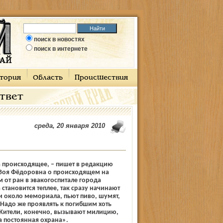
поиск в новостях
поиск в интернете
тория
Область
Происшествия
ответ
среда, 20 января 2010
 происходящее, – пишет в редакцию
 Зоя Фёдоровна о происходящем на
от ран в эвакогоспитале города
а становится теплее, так сразу начинают
и около мемориала, пьют пиво, шумят,
! Надо же проявлять к погибшим хоть
 Жители, конечно, вызывают милицию,
 постоянная охрана».