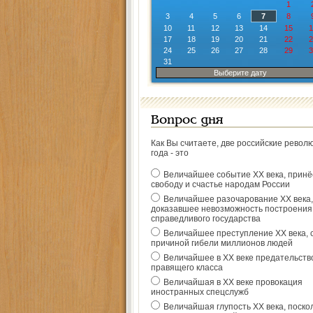
1
3
4
5
6
7
8
10
11
12
13
14
15
1
17
18
19
20
21
22
2
24
25
26
27
28
29
3
31
Выберите дату
Вопрос дня
Как Вы считаете, две российские револ
года - это
Величайшее событие ХХ века, прин
свободу и счастье народам России
Величайшее разочарование ХХ века,
доказавшее невозможность построения
справедливого государства
Величайшее преступление ХХ века, 
причиной гибели миллионов людей
Величайшее в ХХ веке предательств
правящего класса
Величайшая в ХХ веке провокация
иностранных спецслужб
Величайшая глупость ХХ века, поско