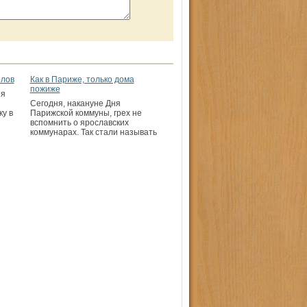
олов
Как в Париже, только дома
пожиже
ея
Сегодня, накануне Дня
у в
Парижской коммуны, грех не
вспомнить о ярославских
коммунарах. Так стали называть