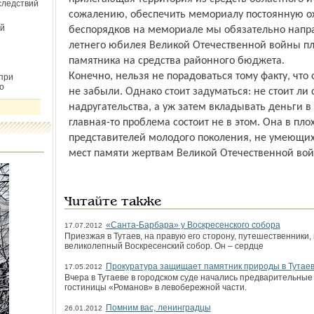
следствий
сожалению, обеспечить мемориалу постоянную ох
й
беспорядков на мемориале мы обязательно напра
летнего юбилея Великой Отечественной войны пл
памятника на средства районного бюджета.
Конечно, нельзя не порадоваться тому факту, чт
при
о
не забыли. Однако стоит задуматься: не стоит ли
надругательства, а уж затем вкладывать деньги 
главная-то проблема состоит не в этом. Она в пл
представителей молодого поколения, не умеющих
мест памяти жертвам Великой Отечественной во
Читайте также
«Санта-Барбара» у Воскресенского собора
17.07.2012
Приезжая в Тутаев, на правую его сторону, путешественники
великолепный Воскресенский собор. Он – сердце
Прокуратура защищает памятник природы в Тутае
17.05.2012
Вчера в Тутаеве в городском суде начались предварительные 
гостиницы «Романов» в левобережной части.
Помним вас, ленинградцы
26.01.2012