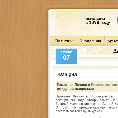
основана
в 1898 году
Политика
Экономика
Культ
Д
пятница
07
Тема дня
Памятник Ленина в Ярославле: пят
ожидании пьедестала
Памятник Ленину в Ярославле был 
декабря 1939 года. Авторы памятника -
Василий Козлов и архитектор Сергей Ка
О том, что предшествовало этому
рассказывается в публикуемом ...