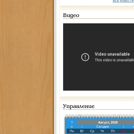
Все новости
Видео
Управление
?
Август, 2026
«
‹
Сегодня
›
Пн
Вт
Ср
Чт
Пт
Сб
В