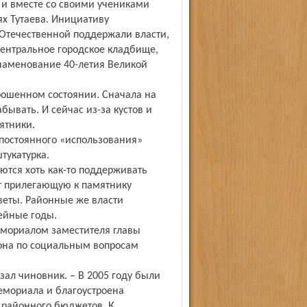
 и вместе со своими учениками
х Тутаева. Инициативу
Отечественной поддержали власти,
центральное городское кладбище,
знаменование 40-летия Великой
рошенном состоянии. Сначала на
бывать. И сейчас из-за кустов и
ятники.
 постоянного «использования»
тукатурка.
ются хоть как-то поддерживать
т прилегающую к памятнику
веты. Районные же власти
ейные годы.
мориалом заместителя главы
она по социальным вопросам
зал чиновник. – В 2005 году были
мориала и благоустроена
 районного бюджетов. К