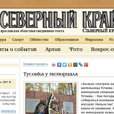
ура
Спорт
Общество
Образование
Медицина
Ис
аты и события
Архив
Фото
Вопрос-
Комментировать
Тусовка у мемориала
ь лет в
«Больно смотреть на
жительница Тутаева
мемориале умершим 
открыт 23
Тутаева. – Как погод
 скульптор
пачинский.
собираться компани
 событию,
мусорят. Нельзя так
какое-то уважение.
прочитать
но мемориалу нужна