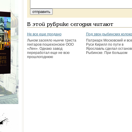
В этой рубрике сегодня читают
Не все еще продано
Под звон рыбинских колок
Льном засеяло нынче триста
Патриарх Московский и вс
гектаров пошехонское ООО
Руси Кирилл по пути в
«Лен». Однако завод
Ярославль сделал остановк
переработал еще не всю
Рыбинске. При большом
прошлогоднюю