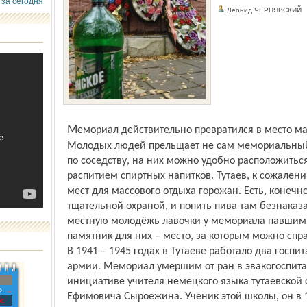
 за сегодня
Леонид ЧЕРНЯВСКИ
Мемориал действительно превратился в место массовых гуляний местной молодёжи.
Молодых людей прельщает не сам мемориальный 
по соседству, на них можно удобно расположить
распитием спиртных напитков. Тутаев, к сожален
мест для массового отдыха горожан. Есть, конечно
тщательной охраной, и попить пива там безнаказа
местную молодёжь лавочки у мемориала павшим 
памятник для них – место, за которым можно спр
В 1941 – 1945 годах в Тутаеве работало два госп
армии. Мемориал умершим от ран в эвакогоспитал
инициативе учителя немецкого языка тутаевской
»
Ефимовича Сыроежина. Ученик этой школы, он в 1
с