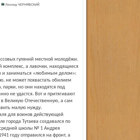
Й
Леонид ЧЕРНЯВСКИЙ
комплекс, а лавочки, находящиеся
ся и заниматься «любимым делом»:
ию, не может похвастать обилием
, парки, но они находятся под
нно не удастся. Вот и притягивают
в Великую Отечественную, а сам
авить малую нужду.
италя для воинов действующей
е города Тутаева создавался по
 средней школы № 1 Андрея
941 году отправился на фронт, а