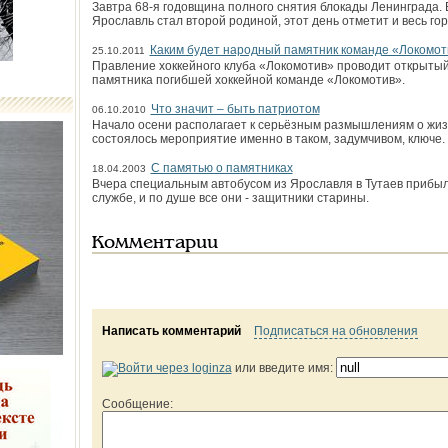
Завтра 68-я годовщина полного снятия блокады Ленинграда. 
Ярославль стал второй родиной, этот день отметит и весь гор
Каким будет народный памятник команде «Локомот
25.10.2011
Правление хоккейного клуба «Локомотив» проводит открытый
памятника погибшей хоккейной команде «Локомотив».
Что значит – быть патриотом
06.10.2010
Начало осени располагает к серьёзным размышлениям о жизн
состоялось мероприятие именно в таком, задумчивом, ключе.
С памятью о памятниках
18.04.2003
Вчера специальным автобусом из Ярославля в Тутаев прибы
службе, и по душе все они - защитники старины.
Комментарии
Написать комментарий
Подписаться на обновления
или введите имя:
Сообщение: