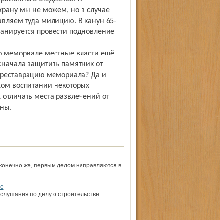
рану мы не можем, но в случае
вляем туда милицию. В канун 65-
анируется провести подновление
о о мемориале местные власти ещё
 сначала защитить памятник от
в реставрацию мемориала? Да и
охом воспитании некоторых
 отличать места развлечений от
йны.
, конечно же, первым делом направляются в
ве
слушания по делу о строитель­стве