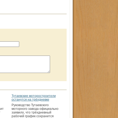
Тутаевские моторостроители
останутся на трёхдневке
Руководство Тутаевского
бит
моторного завода официально
т
заявило, что трёхдневный
рабочий график сохранится