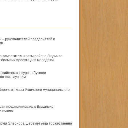
н – руководителей предприятий и
ов.
ла заместитель главы района Людмила
и больших проекта для молодёжи.
оссийском конкурсе «Лучшее
он стал лучшим
рочем, главы Угличского муниципального
збран предприниматель Владимир
и нового
округа Элеонора Шереметьева торжественно