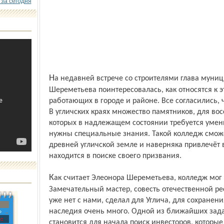
 за сегодня
На недавней встрече со строителями глава муниципального района Элеонора
Шереметьева поинтересовалась, как относятся к э
работающих в городе и районе. Все согласились, 
В угличских краях множество памятников, для во
которых в надлежащем состоянии требуется умени
нужны специальные знания. Такой колледж смож
древней угличской земле и наверняка привлечёт
находится в поиске своего призвания.
Как считает Элеонора Шереметьева, колледж мог бы носить имя Саввы Ямщикова.
Замечательный мастер, совесть отечественной ре
уже нет с нами, сделал для Углича, для сохранен
наследия очень много. Одной из ближайших зад
»
с
становится для начала поиск инвесторов, которые