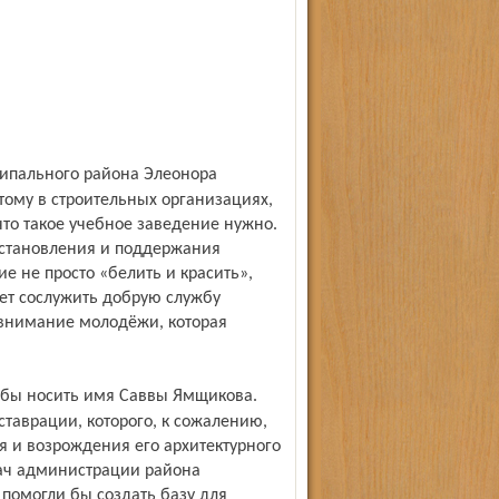
тому в строительных организациях,
что такое учебное заведение нужно.
сстановления и под­держания
е не просто «белить и красить»,
ет сослужить добрую службу
 внимание молодёжи, которая
ставрации, которого, к сожалению,
ия и возрождения его архитектурного
ач администрации района
 помогли бы создать базу для