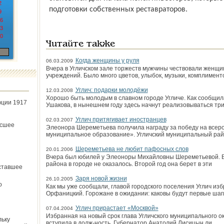
2
подготовки собственных реставраторов.
9
6
3
0
Читайте также
Когда женщины у руля
06.03.2009
Вчера в Угличском зале торжеств мужчины чествовали женщи
учреждений. Было много цветов, улыбок, музыки, комплимент
Углич: подарки молодёжи
12.03.2008
Хорошо быть молодым в славном городе Угличе. Как сообщи
юции 1917
Ушакова, в нынешнем году здесь начнут реализовываться тр
Углич притягивает иностранцев
02.03.2007
ёсшее
Элеонора Шереметьева получила награду за победу на всер
муниципальное образование». Угличский муниципальный рай
Шереметьева не любит пафосных слов
20.01.2006
Вчера был юбилей у Элеоноры Михайловны Шереметьевой. Вп
района в городе не оказалось. Второй год она берет в эти
ставшее
Заря новой жизни
26.10.2005
о
Как мы уже сообщали, главой городского поселения Углич и
Орфаницкий. Горожане в ожидании: каковы будут первые шаг
Углич прирастает «Москвой»
07.04.2004
Избранная на новый срок глава Угличского муниципального 
льку
вступила в долж-ность. Губернатор Анатолий Лисицын ли