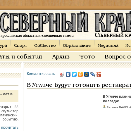
ура
Спорт
Общество
Образование
Медицина
Ис
аты и события
Архив
Фото
Вопрос-
Комментировать
В Угличе будут готовить реставра
ь лет в
В Угличе плани
колледж.
открыт 23
Татьяна ВАЛИН
 скульптор
пачинский.
 событию,
прочитать