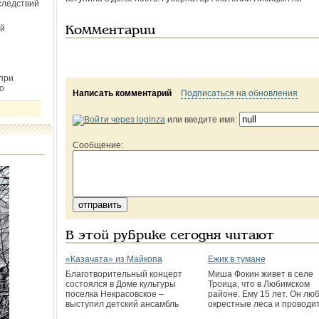
следствий
й
Комментарии
при
о
Написать комментарий
Подписаться на обновления
или введите имя:
Сообщение:
В этой рубрике сегодня читают
«Казачата» из Майкопа
Ежик в тумане
Благотворительный концерт
Миша Фокин живет в селе
состоялся в Доме культуры
Троица, что в Любимском
поселка Некрасовское –
районе. Ему 15 лет. Он лю
выступил детский ансамбль
окрестные леса и проводи