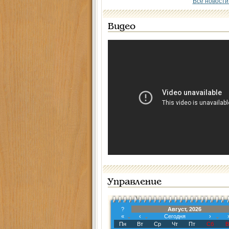
Все новости
Видео
Управление
?
Август, 2026
«
‹
Сегодня
›
Пн
Вт
Ср
Чт
Пт
Сб
В