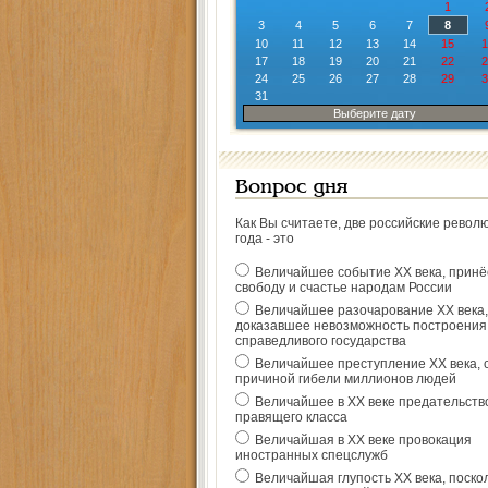
1
3
4
5
6
7
8
10
11
12
13
14
15
1
17
18
19
20
21
22
2
24
25
26
27
28
29
3
31
Выберите дату
Вопрос дня
Как Вы считаете, две российские револ
года - это
Величайшее событие ХХ века, прин
свободу и счастье народам России
Величайшее разочарование ХХ века,
доказавшее невозможность построения
справедливого государства
Величайшее преступление ХХ века, 
причиной гибели миллионов людей
Величайшее в ХХ веке предательств
правящего класса
Величайшая в ХХ веке провокация
иностранных спецслужб
Величайшая глупость ХХ века, поско