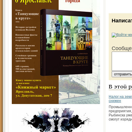
Написа
Сообще
В этой 
Налог на зем
снижен
Промышленны
предприятия,
Рыбинска уже
смогут изряд