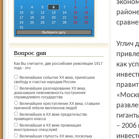
эконом
1
2
3
4
5
6
7
8
9
районе
10
11
12
13
14
15
16
17
18
19
20
21
22
23
сравне
24
25
26
27
28
29
30
31
Выберите дату
Углич 
привле
Вопрос дня
как ус
Как Вы считаете, две российские революции 1917
года - это
инвест
Величайшее событие ХХ века, принёсшее
свободу и счастье народам России
правит
Величайшее разочарование ХХ века,
доказавшее невозможность построения
«Москв
справедливого государства
Величайшее преступление ХХ века, ставшее
развле
причиной гибели миллионов людей
гигант
Величайшее в ХХ веке предательство
правящего класса
– 2006
Величайшая в ХХ веке провокация
иностранных спецслужб
инвест
Величайшая глупость ХХ века, поскольку