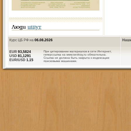
Люди
ищут
Курс ЦБ РФ на
06.08.2026
Наши
EUR
93,5824
При цитировании материалов в сети Интернет,
гиперссылка на www.sevkray.ru обязательна.
USD
81,1291
Ссылка не должна быть закрыта к индексации
EUR/USD
1.15
поисковыми машинами.