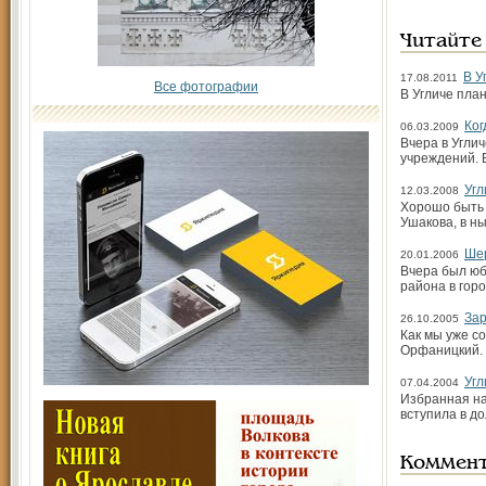
Читайте
В У
17.08.2011
Все фотографии
В Угличе пла
Ког
06.03.2009
Вчера в Угли
учреждений. 
Угл
12.03.2008
Хорошо быть 
Ушакова, в н
Шер
20.01.2006
Вчера был юб
района в горо
Зар
26.10.2005
Как мы уже с
Орфаницкий. 
Угл
07.04.2004
Избранная на
вступила в д
Коммен