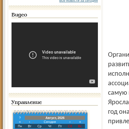
Все новости за сегодня
Видео
Органи
развит
исполн
ассоци
самую 
Яросла
Управление
год он
?
Август, 2026
привле
«
‹
Сегодня
›
»
Пн
Вт
Ср
Чт
Пт
Сб
Вс