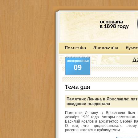
основана
в 1898 году
Политика
Экономика
Культ
Д
воскресенье
09
Тема дня
Памятник Ленина в Ярославле: пят
ожидании пьедестала
Памятник Ленину в Ярославле был 
декабря 1939 года. Авторы памятника -
Василий Козлов и архитектор Сергей Ка
О том, что предшествовало этому
рассказывается в публикуемом ...