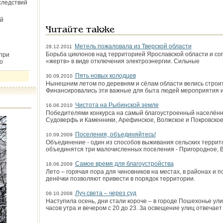
следствий
й
Читайте также
Метель пожаловала из Тверской области
28.12.2011
Борьба циклонов над территорией Ярославской области и со
при
«жертв» в виде отключения электроэнергии. Сильные
о
Пять новых колодцев
30.09.2010
Нынешним летом по деревням и сёлам области велись строит
Финансировались эти важные для быта людей мероприятия и
Чистота на Рыбинской земле
16.06.2010
Победителями конкурса на самый благоустроенный населённ
Судоверфь и Каменники, Арефинское, Волжское и Покровское
Поселения, объединяйтесь!
10.09.2009
Объединение - один из способов выживания сельских терри
объединятся три малочисленных поселения - Пригородное, 
Самое время для благоустройства
18.06.2009
Лето – горячая пора для чиновников на местах, в районах и п
денёчки позволяют привести в порядок территории.
Луч света – через суд
09.10.2008
Наступила осень, дни стали короче – в городе Пошехонье ул
часов утра и вечером с 20 до 23. За освещение улиц отвечает