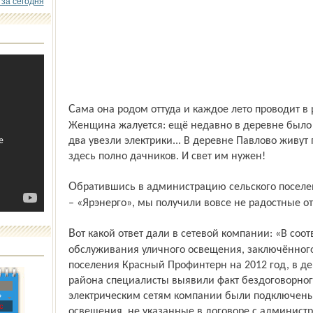
 за сегодня
Сама она родом оттуда и каждое лето проводит в родительском доме на даче.
Женщина жалуется: ещё недавно в деревне было 
два увезли электрики... В деревне Павлово живут 
здесь полно дачников. И свет им нужен!
Обратившись в администрацию сельского поселения и в филиал ОАО «МРСК Центра»
– «Ярэнерго», мы получили вовсе не радостные от
Вот какой ответ дали в сетевой компании: «В соответ­ствии с договором технического
обслуживания уличного освещения, заключённого
поселения Красный Профинтерн на 2012 год, в де
района специалисты выявили факт бездоговорног
электрическим сетям компании были подключены
»
с
освещения, не указанные в договоре с админист