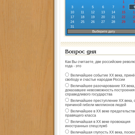
1
3
4
5
6
7
8
10
11
12
13
14
15
1
17
18
19
20
21
22
2
24
25
26
27
28
29
3
31
Выберите дату
Вопрос дня
Как Вы считаете, две российские револ
года - это
Величайшее событие ХХ века, прин
свободу и счастье народам России
Величайшее разочарование ХХ века,
доказавшее невозможность построения
справедливого государства
Величайшее преступление ХХ века, 
причиной гибели миллионов людей
Величайшее в ХХ веке предательств
правящего класса
Величайшая в ХХ веке провокация
иностранных спецслужб
Величайшая глупость ХХ века, поско