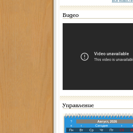
Все новости
Видео
Управление
?
Август, 2026
«
‹
Сегодня
›
Пн
Вт
Ср
Чт
Пт
Сб
В