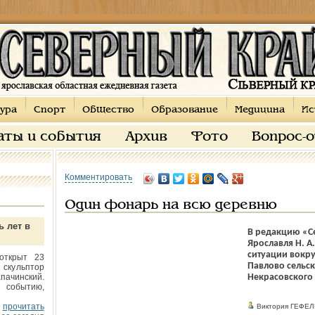
ура
Спорт
Общество
Образование
Медицина
Ис
аты и события
Архив
Фото
Вопрос-
Комментировать
Один фонарь на всю деревню
ь лет в
В редакцию «С
Ярославля Н. А
ситуации вокру
открыт 23
Павлово сельс
 скульптор
пачинский.
Некрасовского
 событию,
прочитать
Виктория ГЕФЕЛ