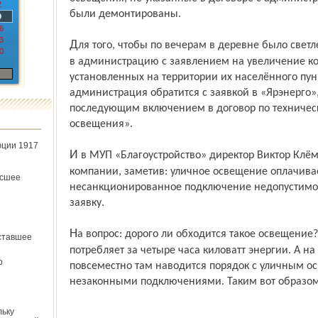
2
были демонтированы.
9
6
3
Для того, чтобы по вечерам в деревне было светлее, жителям необходимо обратиться
0
в администрацию с заявлением на увеличение ко
установленных на территории их населённого пу
администрация обратится с заявкой в «Ярэнерго»,
последующим включением в договор по техничес
освещения».
юции 1917
И в МУП «Благоустрой­ство» директор Виктор Клёмин подтвердил ответ из сетевой
компании, заметив: уличное освещение оплачива
ёсшее
несанкционированное подключение недопустимо
заявку.
На вопрос: дорого ли обходится такое освещение? – мне ответили: лампа в 250 ватт
ставшее
по­требляет за четыре часа киловатт энергии. А н
о
повсеместно там наводится порядок с уличным о
незаконными подключениями. Таким вот образом 
льку