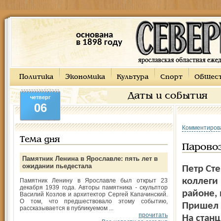
основана
в 1898 году
Политика
Экономика
Культура
Спорт
Общес
Даты и события
четверг
06
Комментиров
Тема дня
Паровоз
Памятник Ленина в Ярославле: пять лет в
ожидании пьедестала
Петр Сте
коллеги 
Памятник Ленину в Ярославле был открыт 23
декабря 1939 года. Авторы памятника - скульптор
районе, 
Василий Козлов и архитектор Сергей Капачинский.
О том, что предшествовало этому событию,
Пришел в
рассказывается в публикуемом ...
прочитать
На станц