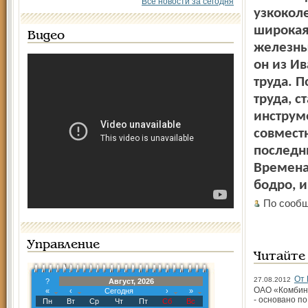
Все новости за сегодня
узкокол
широкая
Видео
железны
он из Ив
труда. П
труда, с
инструм
совмест
последни
Времена
бодро, и
По сообщ
Управление
Читайте
От 
27.08.2012
?
Август, 2026
ОАО «Комбина
«
‹
Сегодня
›
»
- основано по
Пн
Вт
Ср
Чт
Пт
Сб
Вс