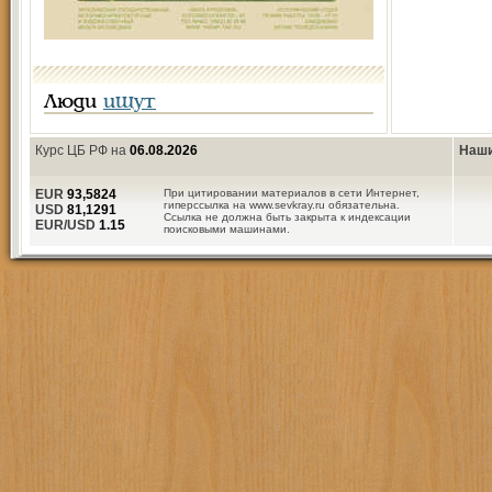
Люди
ищут
Курс ЦБ РФ на
06.08.2026
Наши
EUR
93,5824
При цитировании материалов в сети Интернет,
гиперссылка на www.sevkray.ru обязательна.
USD
81,1291
Ссылка не должна быть закрыта к индексации
EUR/USD
1.15
поисковыми машинами.