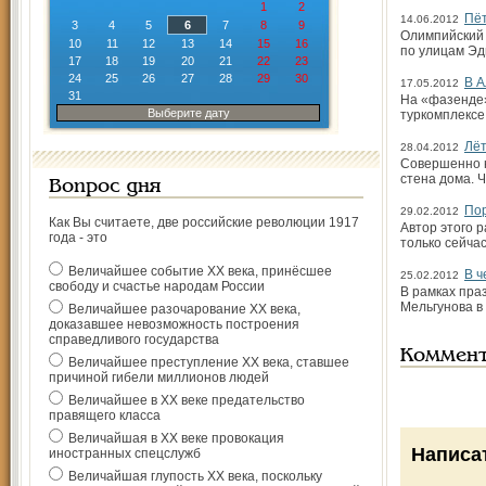
1
2
Пёт
14.06.2012
3
4
5
6
7
8
9
Олимпийский 
10
11
12
13
14
15
16
по улицам Эд
17
18
19
20
21
22
23
24
25
26
27
28
29
30
В А
17.05.2012
31
На «фазенде»
Выберите дату
туркомплексе
Лёт
28.04.2012
Совершенно н
стена дома. 
Вопрос дня
Пор
29.02.2012
Как Вы считаете, две российские революции 1917
Автор этого р
года - это
только сейчас
Величайшее событие ХХ века, принёсшее
В ч
25.02.2012
свободу и счастье народам России
В рамках пра
Мельгунова в
Величайшее разочарование ХХ века,
доказавшее невозможность построения
справедливого государства
Коммен
Величайшее преступление ХХ века, ставшее
причиной гибели миллионов людей
Величайшее в ХХ веке предательство
правящего класса
Величайшая в ХХ веке провокация
Написа
иностранных спецслужб
Величайшая глупость ХХ века, поскольку