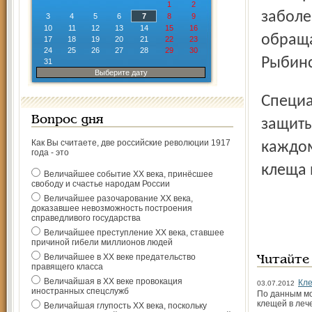
1
2
заболе
3
4
5
6
7
8
9
10
11
12
13
14
15
16
обраща
17
18
19
20
21
22
23
24
25
26
27
28
29
30
Рыбинс
31
Выберите дату
Специалисты советуют людям использовать средства
Вопрос дня
защиты
Как Вы считаете, две российские революции 1917
каждом
года - это
клеща 
Величайшее событие ХХ века, принёсшее
свободу и счастье народам России
Величайшее разочарование ХХ века,
доказавшее невозможность построения
справедливого государства
Величайшее преступление ХХ века, ставшее
причиной гибели миллионов людей
Величайшее в ХХ веке предательство
Читайте
правящего класса
Величайшая в ХХ веке провокация
Кле
03.07.2012
иностранных спецслужб
По данным мо
клещей в леч
Величайшая глупость ХХ века, поскольку