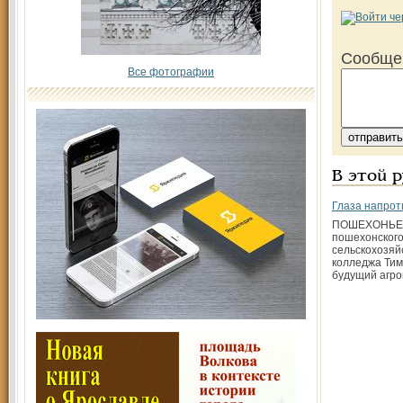
Сообще
Все фотографии
В этой 
Глаза напрот
ПОШЕХОНЬЕ.
пошехонског
сельскохозяй
колледжа Тим
будущий агро