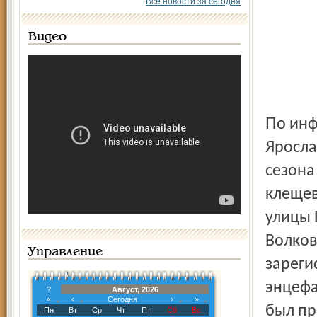
Все новости за сегодня
Видео
По информации управления Роспотребнадзора по
Яросла
сезона
клещев
улицы 
Волков
Управление
зареги
энцефа
?
Август, 2026
«
‹
Сегодня
›
»
был пр
Пн
Вт
Ср
Чт
Пт
Сб
Вс