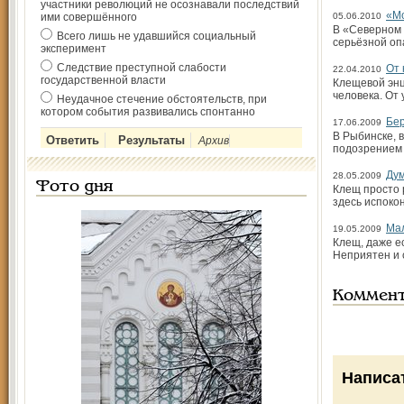
участники революций не осознавали последствий
«Мо
ими совершённого
05.06.2010
В «Северном 
Всего лишь не удавшийся социальный
серьёзной оп
эксперимент
Следствие преступной слабости
От 
22.04.2010
государственной власти
Клещевой эн
человека. От
Неудачное стечение обстоятельств, при
котором события развивались спонтанно
Бер
17.06.2009
В Рыбинске, 
Архив
подозрением 
Дум
28.05.2009
Фото дня
Клещ просто 
здесь испокон
Ма
19.05.2009
Клещ, даже е
Неприятен и 
Коммен
Написа