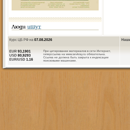
Люди
ищут
Курс ЦБ РФ на
07.08.2026
Наши
EUR
93,1901
При цитировании материалов в сети Интернет,
гиперссылка на www.sevkray.ru обязательна.
USD
80,9293
Ссылка не должна быть закрыта к индексации
EUR/USD
1.16
поисковыми машинами.