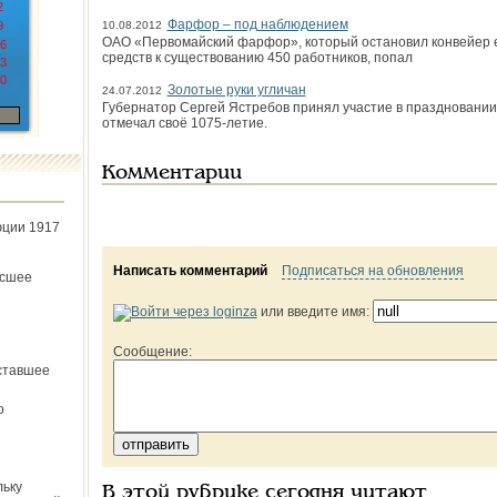
2
Фарфор – под наблюдением
9
10.08.2012
ОАО «Первомайский фарфор», который остановил конвейер ещ
6
средств к существованию 450 работников, попал
3
0
Золотые руки угличан
24.07.2012
Губернатор Сергей Ястребов принял участие в праздновании
отмечал своё 1075-летие.
Комментарии
юции 1917
Написать комментарий
Подписаться на обновления
ёсшее
или введите имя:
Сообщение:
ставшее
о
льку
В этой рубрике сегодня читают