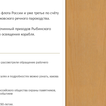
ковского речного пароходства.
н освящения корабля.
ы рассмотрели обращение рабочего
талях и подробностях можно узнать, какова
оссийского общества охраны памятников,
 событием
290-летие.