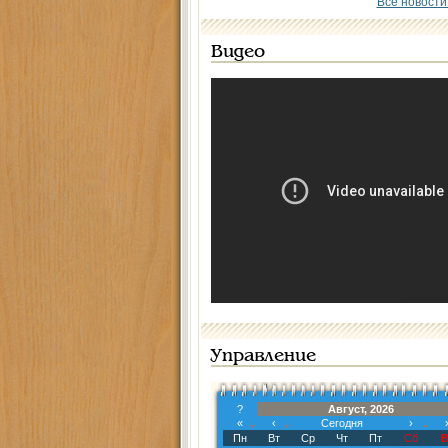
Все новости
Видео
Управление
?
Август, 2026
«
‹
Сегодня
›
Пн
Вт
Ср
Чт
Пт
Сб
В