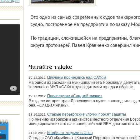
 за сегодня
Это одно из самых современных судов танкерного флота России и уже третье по счёту
судно, построенное на предприятии по заказу Мос
По традиции, сложившейся на предприятии, благочинный приходов Рыбинского
округа протоиерей Павел Кравченко совершил чи
Читайте также
Циклоны пронеслись над САХом
19.12.2012
На одном из заседаний муниципалитета Ярославля депутат
коллектива МУП «САХ» к руководителям города и области.
Послевкусие «Сладкой жизни»
12.12.2012
В отделе истории края Ярославского музея-заповедника в де
она, «Сладкая жизнь».
Старые перекопские улочки просят защиты
18.10.2012
По мнению историков и активистов местного отделения Всер
инициировавших это начинание, юбилей ЯБМ достоин стать
»
Комбинат людьми славен
24.08.2012
с
Сегодня ОАО «Комбинат «Красный Перекоп» отмечает своё 