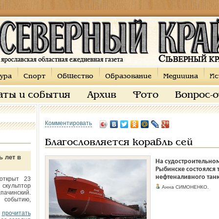
ура
Спорт
Общество
Образование
Медицина
Ис
аты и события
Архив
Фото
Вопрос-
Комментировать
Благословляется корабль сей
ь лет в
На судостроительном
Рыбинске состоялся 
нефтеналивного тан
открыт 23
 скульптор
Анна СИМОНЕНКО.
пачинский.
 событию,
прочитать