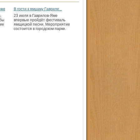
оже
В гости к ямщику Гавриле...
,
23 июля в Гаврилов-Яме
обы
впервые пройдёт фестиваль
ие
ямщицкой песни. Мероприятие
состоится в городском парке.