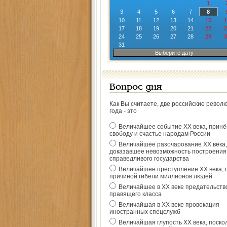
1
3
4
5
6
7
8
10
11
12
13
14
15
1
17
18
19
20
21
22
2
24
25
26
27
28
29
3
31
Выберите дату
Вопрос дня
Как Вы считаете, две российские револ
года - это
Величайшее событие ХХ века, прин
свободу и счастье народам России
Величайшее разочарование ХХ века,
доказавшее невозможность построения
справедливого государства
Величайшее преступление ХХ века, 
причиной гибели миллионов людей
Величайшее в ХХ веке предательств
правящего класса
Величайшая в ХХ веке провокация
иностранных спецслужб
Величайшая глупость ХХ века, поско