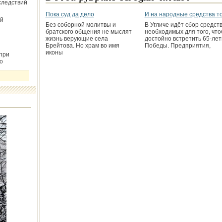
следствий
Пока суд да дело
И на народные средства т
й
Без соборной молитвы и
В Угличе идёт сбор средств
братского общения не мыслят
необходимых для того, чт
жизнь верующие села
достойно встретить 65-лет
Брейтова. Но храм во имя
Победы. Предприятия,
иконы
при
о