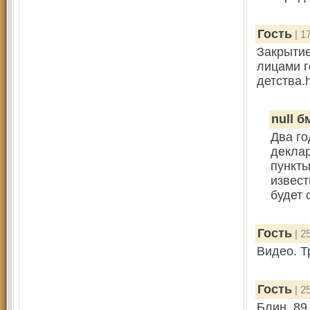
Гость
| 1
Закрыти
лицами г
детства.h
null б
Два го
деклар
пункты
извест
будет 
Гость
| 2
Видео. 
Гость
| 2
Блин, 89