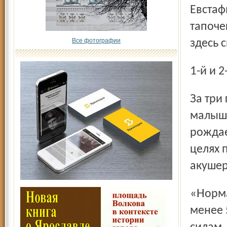
Евстаф
тапоче
Все фотографии
здесь 
1-й и
За три года в этом роддоме появились на свет более 200
малыше
рождае
целях 
акушер
«Норма» обозначена документами Минздрава – не
менее 