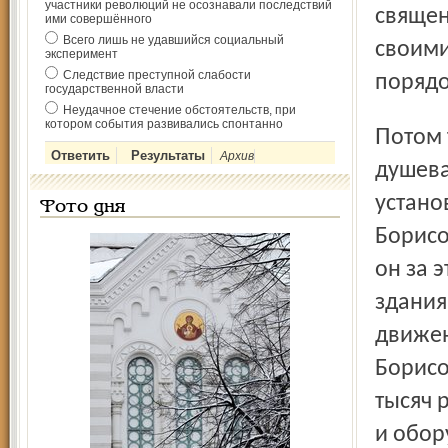
участники революций не осознавали последствий
священ
ими совершённого
Всего лишь не удавшийся социальный
своими
эксперимент
Следствие преступной слабости
порядо
государственной власти
Неудачное стечение обстоятельств, при
котором события развивались спонтанно
Потом также на народные деньги здесь была установлена
Архив
душева
устано
Фото дня
Борисо
он за 
здания
движен
Борисо
тысяч 
и обор