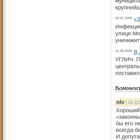
муниципа
крупней
«З
30.01.2009
Инфекцио
улице Мо
уничижит
В 
21.08.2008
УГЛИЧ. П
централь
поставил
Коммен
nlv
| 01.12
Хороший 
«законны
бы его н
всегда б
И депута