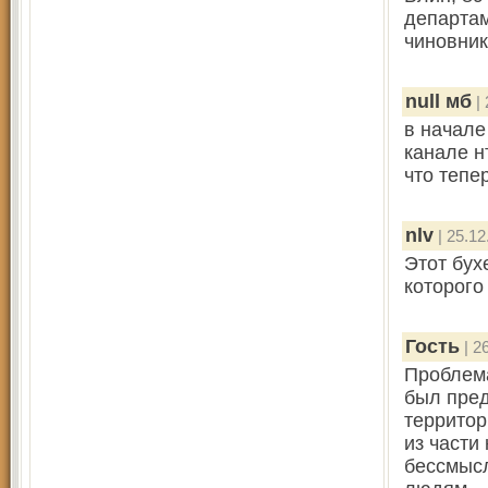
департам
чиновник
null мб
| 
в начале
канале н
что тепе
nlv
| 25.12
Этот бух
которого
Гость
| 2
Проблема
был пред
территор
из части
бессмысл