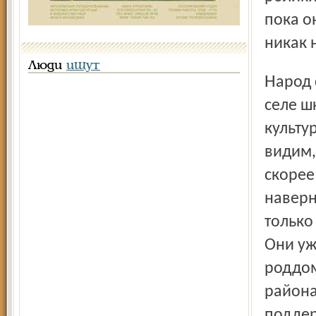
пока о
никак 
Люди
ищут
Народ с депутатом соглашается. Но эпопея с закрытием на
селе ш
культу
видим,
скорее
наверн
только
Они уж
роддом
района
поддер