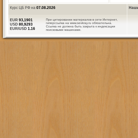
Курс ЦБ РФ на
07.08.2026
Наши
EUR
93,1901
При цитировании материалов в сети Интернет,
гиперссылка на www.sevkray.ru обязательна.
USD
80,9293
Ссылка не должна быть закрыта к индексации
EUR/USD
1.16
поисковыми машинами.