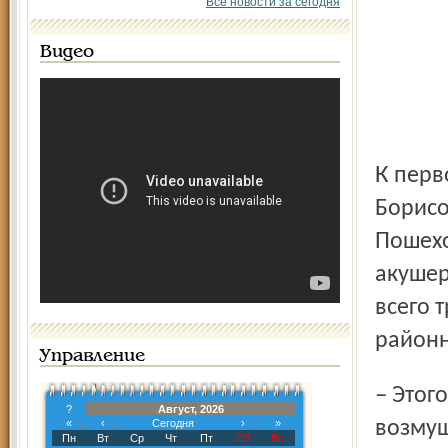
Все новости за сегодня
Видео
К первому января 2013 года в Большесельском,
Борисо
Пошех
акушер
всего 
районн
Управление
– Этого нельзя допустить. Такого и в войну не было, –
?
Август, 2026
«
‹
Сегодня
›
»
возмущ
Пн
Вт
Ср
Чт
Пт
Сб
Вс