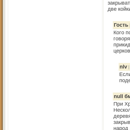
закрыват
две койк
Гость
Кого п
говоря
прикид
церко
nlv
|
Если
под
null б
При Хр
Нескол
деревя
закрыв
народ 