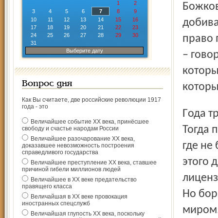
1
2
Божков
3
4
5
6
7
8
9
10
11
12
13
14
15
16
добива
17
18
19
20
21
22
23
24
25
26
27
28
29
30
право 
31
Выберите дату
– гово
которы
Вопрос дня
которы
Как Вы считаете, две российские революции 1917
года - это
Года три назад впервые встал вопрос о его закрытии.
Величайшее событие ХХ века, принёсшее
Тогда 
свободу и счастье народам России
Величайшее разочарование ХХ века,
где не
доказавшее невозможность построения
справедливого государства
этого 
Величайшее преступление ХХ века, ставшее
причиной гибели миллионов людей
лиценз
Величайшее в ХХ веке предательство
правящего класса
Но бор
Величайшая в ХХ веке провокация
иностранных спецслужб
миром.
Величайшая глупость ХХ века, поскольку