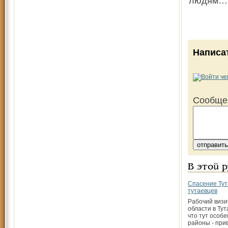
людям… 
Написа
Сообще
В этой 
Спасение Тут
тутаевцев
Рабочий визи
области в Тут
что тут особе
районы - при