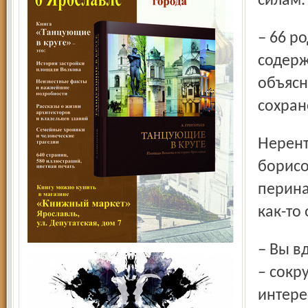
силам. 
– 66 родов в год, по двое в месяц на одну койку. А
содерж
объясн
сохран
Нерентабельными считаются такие роды, вот и повезут
борисо
перина
как-то
– Вы вдумайтесь, как это звучит, – рожать нерентабельно,
– сокр
интере