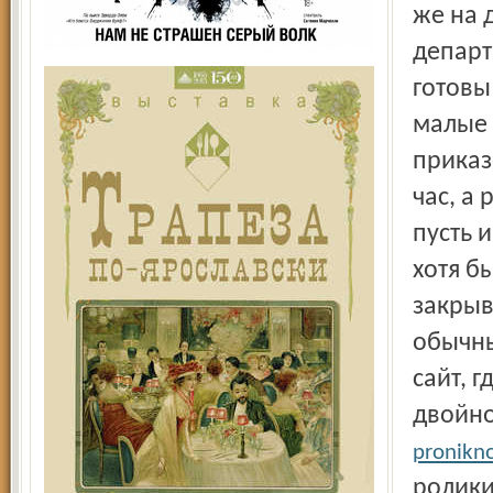
же на 
департ
готовы
малые 
приказ
час, а
пусть 
хотя б
закрыв
обычны
сайт, 
двойн
pronikn
ролики