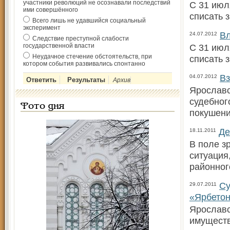
участники революций не осознавали последствий
С 31 июл
ими совершённого
списать 
Всего лишь не удавшийся социальный
эксперимент
Вл
24.07.2012
Следствие преступной слабости
государственной власти
С 31 июл
Неудачное стечение обстоятельств, при
списать 
котором события развивались спонтанно
Вз
04.07.2012
Архив
Ярославс
судебног
Фото дня
покушени
Де
18.11.2011
В поле з
ситуация
районног
Су
29.07.2011
«Ярбето
Ярославс
имуществ