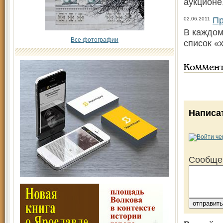
аукционе
Пр
02.06.2011
В каждом
Все фотографии
список «
Коммен
Написа
Сообще