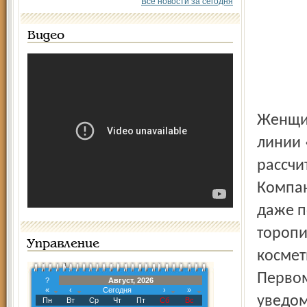
Все новости за сегодня
Видео
Женщина приобрела средства известной косметической
линии 
рассчи
Компан
даже п
торопи
Управление
космет
Первом
?
Август, 2026
«
‹
Сегодня
›
»
уведом
Пн
Вт
Ср
Чт
Пт
Сб
Вс