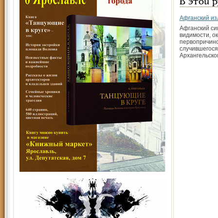
В этой 
Афганский и
Афганский си
видимости, о
первопричино
случившегося
Архангельско