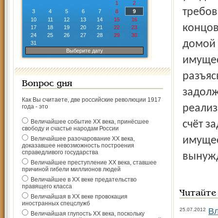
1
2
требов
3
4
5
6
7
8
9
10
11
12
13
14
15
16
концов
17
18
19
20
21
22
23
24
25
26
27
28
29
30
домой 
31
Выберите дату
имущес
разъяс
Вопрос дня
задолж
Как Вы считаете, две российские революции 1917
реализ
года - это
Величайшее событие ХХ века, принёсшее
счёт з
свободу и счастье народам России
имущес
Величайшее разочарование ХХ века,
доказавшее невозможность построения
справедливого государства
вынужд
Величайшее преступление ХХ века, ставшее
причиной гибели миллионов людей
Величайшее в ХХ веке предательство
правящего класса
Читайте
Величайшая в ХХ веке провокация
иностранных спецслужб
Вл
25.07.2012
Величайшая глупость ХХ века, поскольку