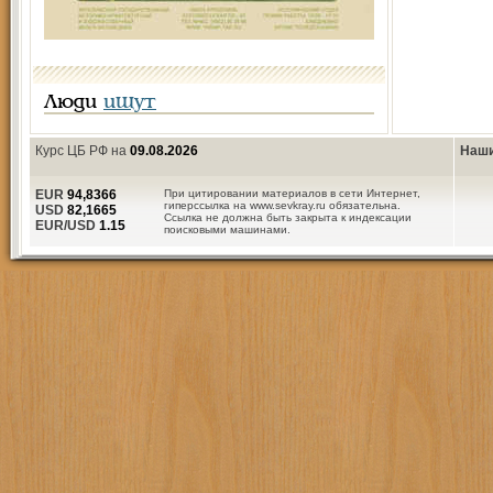
Люди
ищут
Курс ЦБ РФ на
09.08.2026
Наши
EUR
94,8366
При цитировании материалов в сети Интернет,
гиперссылка на www.sevkray.ru обязательна.
USD
82,1665
Ссылка не должна быть закрыта к индексации
EUR/USD
1.15
поисковыми машинами.