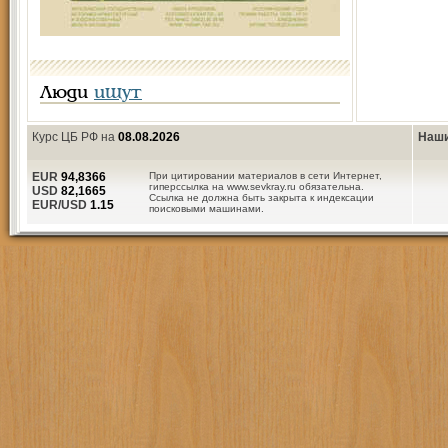
Люди
ищут
Курс ЦБ РФ на
08.08.2026
Наши
EUR
94,8366
При цитировании материалов в сети Интернет,
гиперссылка на www.sevkray.ru обязательна.
USD
82,1665
Ссылка не должна быть закрыта к индексации
EUR/USD
1.15
поисковыми машинами.