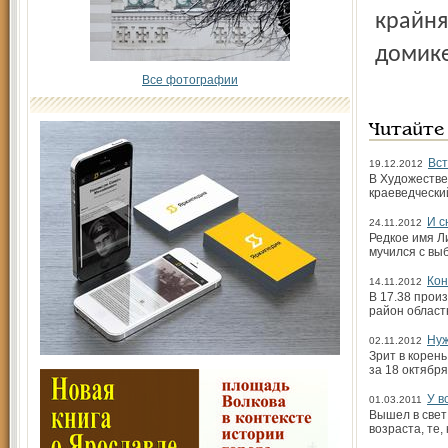
крайня
домике
Все фотографии
Читайте
Вст
19.12.2012
В Художестве
краеведчески
И с
24.11.2012
Редкое имя Л
мучился с вы
Кон
14.11.2012
В 17.38 прои
район област
Нуж
02.11.2012
Зрит в корен
за 18 октября
У в
01.03.2011
Вышел в свет
возраста, те,