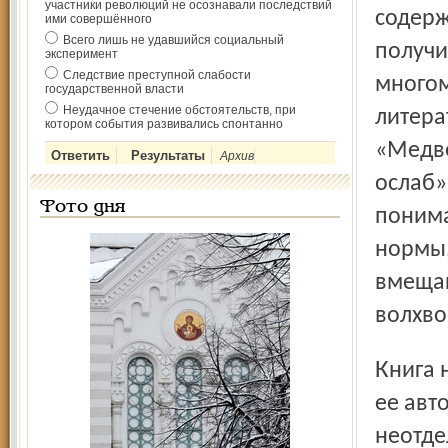
участники революций не осознавали последствий
содерж
ими совершённого
Всего лишь не удавшийся социальный
получи
эксперимент
Следствие преступной слабости
многом
государственной власти
Неудачное стечение обстоятельств, при
литера
котором события развивались спонтанно
«Медве
Архив
ослаб»
Фото дня
понима
нормы,
вмещаю
волхво
Книга ничему не учит, а просто свидетельствует о любви
ее авт
неотде