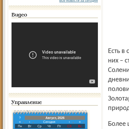
Все новости за сегодня
Видео
Есть в сборнике добротные журналистские очерки (среди
них – 
Солени
дневни
полови
Золота
Управление
природ
?
Август, 2026
«
‹
Сегодня
›
»
Более шестидесяти авторов. Широко известные
Пн
Вт
Ср
Чт
Пт
Сб
Вс