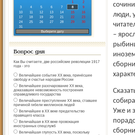
1
2
сочини
3
4
5
6
7
8
9
10
11
12
13
14
15
16
люди, 
17
18
19
20
21
22
23
24
25
26
27
28
29
30
читате
31
Выберите дату
– ярос
рыбинц
Вопрос дня
инозем
Как Вы считаете, две российские революции 1917
сборни
года - это
характ
Величайшее событие ХХ века, принёсшее
свободу и счастье народам России
Величайшее разочарование ХХ века,
Сказать по совести, нынче в Ярославле больше нигде не
доказавшее невозможность построения
справедливого государства
собира
Величайшее преступление ХХ века, ставшее
причиной гибели миллионов людей
Уже и 
Величайшее в ХХ веке предательство
правящего класса
порадо
Величайшая в ХХ веке провокация
иностранных спецслужб
сборни
Величайшая глупость ХХ века, поскольку