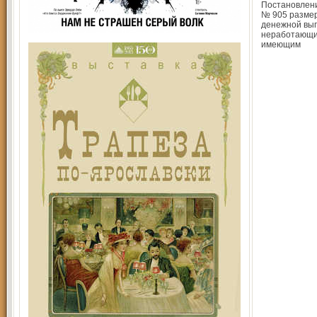
Постановлен
№ 905 разме
денежной вы
неработающи
имеющим