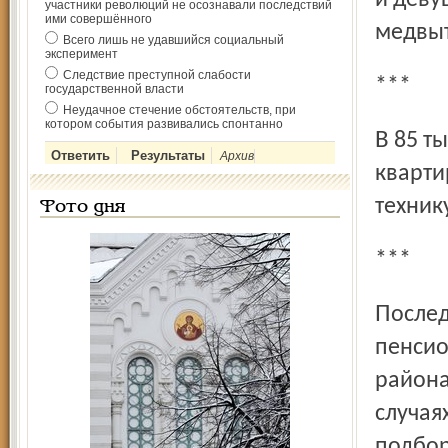
и деву
участники революций не осознавали последствий
ими совершённого
медвыт
Всего лишь не удавшийся социальный
эксперимент
Следствие преступной слабости
***
государственной власти
Неудачное стечение обстоятельств, при
котором события развивались спонтанно
В 85 тыс. рублей оценила жительница Рыбинска потери от
Архив
кварти
техник
Фото дня
***
Последние деньги похищены у пенсионера и
пенсио
района
случая
подбор