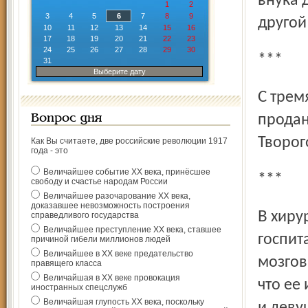
внука 
1
2
3
4
5
6
7
8
9
другой
10
11
12
13
14
15
16
17
18
19
20
21
22
23
24
25
26
27
28
29
30
***
31
Выберите дату
С тремя дозами героина и деньгами, полученными за
продан
Вопрос дня
Творог
Как Вы считаете, две российские революции 1917
года - это
Величайшее событие ХХ века, принёсшее
***
свободу и счастье народам России
Величайшее разочарование ХХ века,
доказавшее невозможность построения
В хирургическое отделение даниловской ЦРБ
справедливого государства
Величайшее преступление ХХ века, ставшее
госпит
причиной гибели миллионов людей
Величайшее в ХХ веке предательство
мозгов
правящего класса
Величайшая в ХХ веке провокация
что ее
иностранных спецслужб
Величайшая глупость ХХ века, поскольку