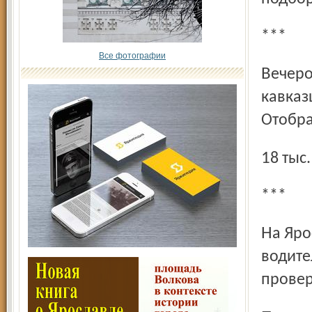
***
Все фотографии
Вечером 16 марта в помещении кафе на улице Урицкого
кавказ
Отобра
18 тыс
***
На Ярославской улице Данилова у молодого человека,
водите
провер