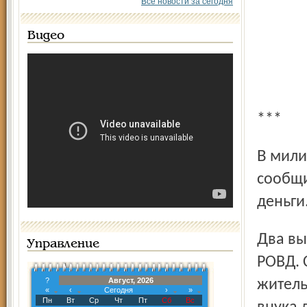
Все новости за сегодня
Видео
***
В милицию обратился работник шинного завода. Он
сообщи
деньги
Два вымогателя выявлены сотрудниками Фрунзенского
Управление
РОВД. 
?
Август, 2026
житель
«
‹
Сегодня
›
»
Пн
Вт
Ср
Чт
Пт
Сб
Вс