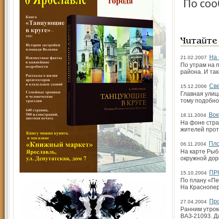
По со
Читайте
На 
21.02.2007
По утрам на 
района. И так
Све
15.12.2006
Главная улица
тому подобно
Вок
18.11.2004
На фоне стра
жителей прот
Пло
06.11.2004
На карте Рыб
окружной дор
ПР
15.10.2004
По плану «Пе
На Краснопер
Пр
27.04.2004
Ранним утром
ВАЗ-21093. Д