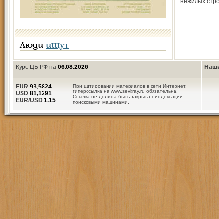
нежилых стро
Люди
ищут
Курс ЦБ РФ на
06.08.2026
Наши
EUR
93,5824
При цитировании материалов в сети Интернет,
гиперссылка на www.sevkray.ru обязательна.
USD
81,1291
Ссылка не должна быть закрыта к индексации
EUR/USD
1.15
поисковыми машинами.