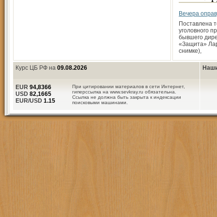
Вечера опра
Поставлена т
уголовного п
бывшего дир
«Защита» Ла
снимке),
Курс ЦБ РФ на
09.08.2026
Наши
EUR
94,8366
При цитировании материалов в сети Интернет,
гиперссылка на www.sevkray.ru обязательна.
USD
82,1665
Ссылка не должна быть закрыта к индексации
EUR/USD
1.15
поисковыми машинами.