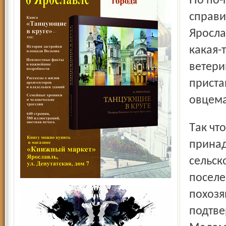
Но по-прежнему неясно, почему же погибли ягнята? Мы
справи
Яросла
какая-
ветери
приста
овцема
Так что же произошло? И действительно ли овцы не
принад
сельск
поселе
похозя
подтве