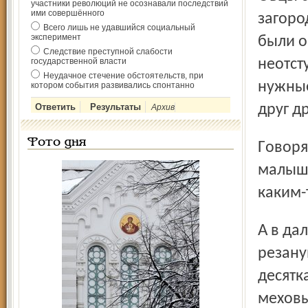
участники революций не осознавали последствий
ими совершённого
загоро
Всего лишь не удавшийся социальный
эксперимент
были о
Следствие преступной слабости
государственной власти
неотст
Неудачное стечение обстоятельств, при
нужные
котором события развивались спонтанно
друг д
Архив
Фото дня
Говорят, овцы признают только своё потом­ство. Так что у
малыше
каким-
А в дальнем углу фермы нам предстало зрелище,
резану
десятк
меховы