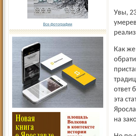
Увы, 23 ягнёнка не дожили даже до конца первой недели,
умерев
Все фотографии
реализ
Как же всё это могло произойти? За разъяснением мы
обрати
приста
традиц
ответ 
эта ст
Яросла
на зак