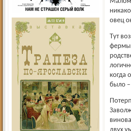
Малом 
никако
овец о
Тут возникает неясность: неужели приставы взяли с
фермы 
родств
логичн
когда 
было –
Потерпевший уже обратился в суд и прокуратуру
Заволж
виноват
двух у