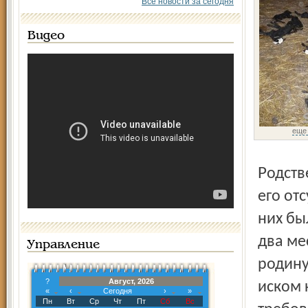
Все новости за сегодня
Видео
еще
Родственник Омара Адам Галимов рассказал: на днях в
его от
них бы
два ме
Управление
родину
?
Август, 2026
иском 
«
‹
Сегодня
›
»
Пн
Вт
Ср
Чт
Пт
Сб
Вс