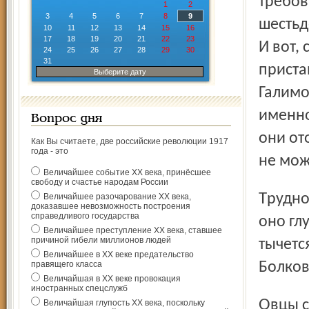
требов
1
2
3
4
5
6
7
8
9
шестьд
10
11
12
13
14
15
16
17
18
19
20
21
22
23
И вот,
24
25
26
27
28
29
30
31
приста
Выберите дату
Галимо
именно
Вопрос дня
они от
Как Вы считаете, две российские революции 1917
года - это
не мож
Величайшее событие ХХ века, принёсшее
свободу и счастье народам России
Трудно называть имуществом живое существо. Даже если
Величайшее разочарование ХХ века,
доказавшее невозможность построения
справедливого государства
оно гл
Величайшее преступление ХХ века, ставшее
причиной гибели миллионов людей
тычетс
Величайшее в ХХ веке предательство
правящего класса
Болков
Величайшая в ХХ веке провокация
иностранных спецслужб
Овцы с любопытством следили за нами из своих
Величайшая глупость ХХ века, поскольку