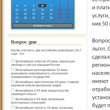
1
2
3
4
5
6
7
8
9
и плат
10
11
12
13
14
15
16
17
18
19
20
21
22
23
услуги
24
25
26
27
28
29
30
31
них 50
Выберите дату
Вопрос
Вопрос дня
льгот.
Как Вы считаете, две российские революции 1917
года - это
сделал
Величайшее событие ХХ века, принёсшее
регион
свободу и счастье народам России
Величайшее разочарование ХХ века,
населе
доказавшее невозможность построения
справедливого государства
имеют 
Величайшее преступление ХХ века, ставшее
причиной гибели миллионов людей
отрабо
Величайшее в ХХ веке предательство
правящего класса
устано
Величайшая в ХХ веке провокация
иностранных спецслужб
будет 
Величайшая глупость ХХ века, поскольку