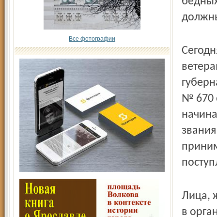
бедных
должны
Все фотографии
Сегодн
ветера
губерн
№ 670 
начина
звания
приним
поступ
Лица, 
в орга