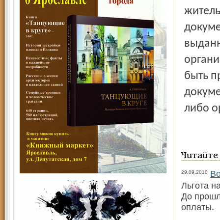
житель
докуме
выданн
органи
быть п
докуме
либо о
Читайте
Во
29.09.2010
Льгота н
До прошл
оплаты.