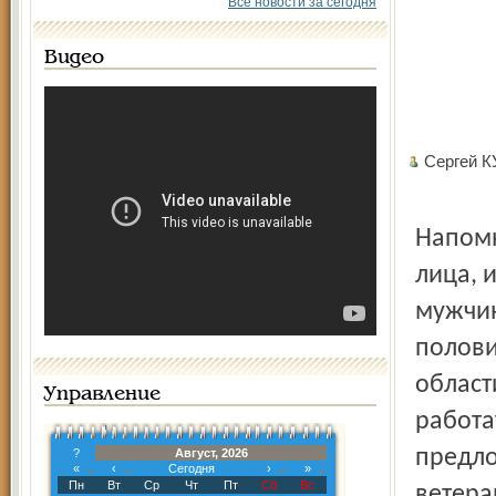
Все новости за сегодня
Видео
Сергей 
Напомн
лица, 
мужчин
полови
област
Управление
работа
предло
?
Август, 2026
«
‹
Сегодня
›
»
Пн
Вт
Ср
Чт
Пт
Сб
Вс
ветера