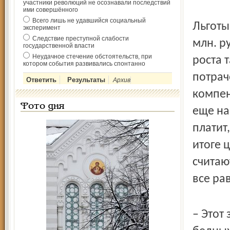
участники революций не осознавали последствий
ими совершённого
Всего лишь не удавшийся социальный
Льготы
эксперимент
Следствие преступной слабости
млн. р
государственной власти
Неудачное стечение обстоятельств, при
роста 
котором события развивались спонтанно
потрач
Архив
компен
Фото дня
еще на
платит
итоге 
считаю
все ра
– Этот