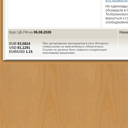
Кто позаботи
Не единожды
обсуждали в
Толбухинского
вернуться к с
злободневной
Курс ЦБ РФ на
06.08.2026
Наши
EUR
93,5824
При цитировании материалов в сети Интернет,
гиперссылка на www.sevkray.ru обязательна.
USD
81,1291
Ссылка не должна быть закрыта к индексации
EUR/USD
1.15
поисковыми машинами.