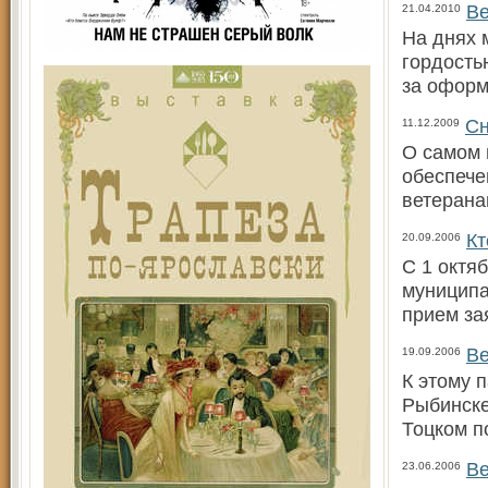
Ве
21.04.2010
На днях 
гордость
за оформ
Сн
11.12.2009
О самом 
обеспече
ветерана
Кт
20.09.2006
С 1 октя
муниципа
прием за
Ве
19.09.2006
К этому 
Рыбинске
Тоцком п
Ве
23.06.2006