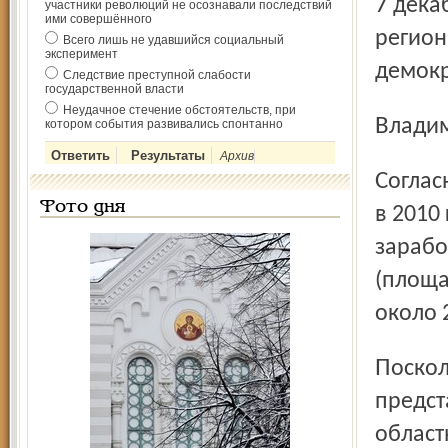
7 декабря 2011 года избран руководителем Ярославского
участники революций не осознавали последствий
ими совершённого
регион
Всего лишь не удавшийся социальный
эксперимент
демокр
Следствие преступной слабости
государственной власти
Неудачное стечение обстоятельств, при
Влади
котором события развивались спонтанно
Архив
Согласно представленным им в горизбирком сведениям,
Фото дня
в 2010
зарабо
(площад
около 
Поскольку партия "Яблоко" не имеет своих
предст
област