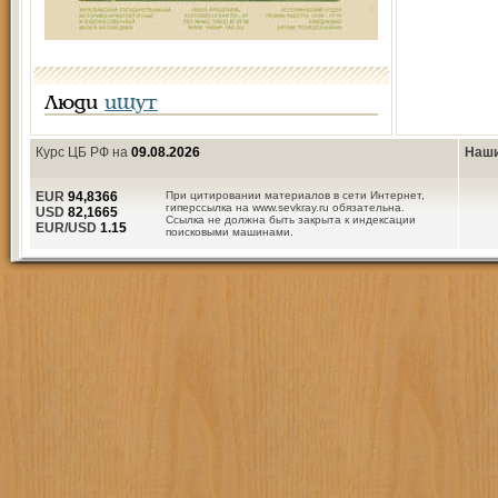
Люди
ищут
Курс ЦБ РФ на
09.08.2026
Наши
EUR
94,8366
При цитировании материалов в сети Интернет,
гиперссылка на www.sevkray.ru обязательна.
USD
82,1665
Ссылка не должна быть закрыта к индексации
EUR/USD
1.15
поисковыми машинами.