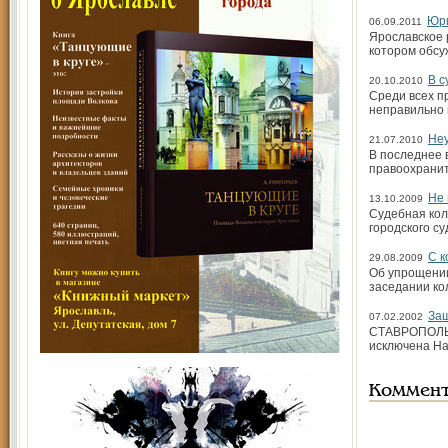
Юри
06.09.2011
Ярославское 
котором обсу
В с
20.10.2010
Среди всех п
неправильно 
Неу
21.07.2010
В последнее 
правоохранит
Не 
13.10.2009
Судебная кол
городского су
С к
29.08.2009
Об упрощени
заседании ко
Защ
07.02.2002
СТАВРОПОЛЬ. 
исключена На
Коммен