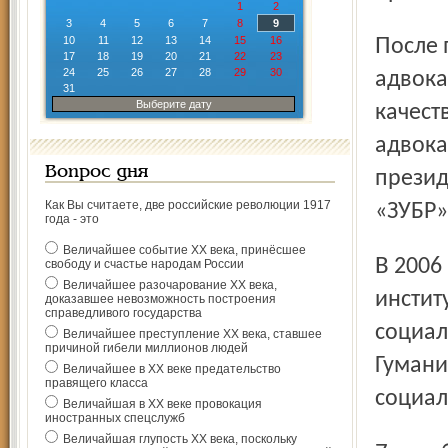
1
2
3
4
5
6
7
8
9
10
11
12
13
14
15
16
После принятия закона «Об адвокатской деятельности и
17
18
19
20
21
22
23
24
25
26
27
28
29
30
адвока
31
Выберите дату
качест
адвока
Вопрос дня
презид
Как Вы считаете, две российские революции 1917
«ЗУБР»
года - это
Величайшее событие ХХ века, принёсшее
В 2006 году окончил Московский психолого-социальный
свободу и счастье народам России
Величайшее разочарование ХХ века,
инстит
доказавшее невозможность построения
справедливого государства
социал
Величайшее преступление ХХ века, ставшее
причиной гибели миллионов людей
Гумани
Величайшее в ХХ веке предательство
правящего класса
социал
Величайшая в ХХ веке провокация
иностранных спецслужб
Величайшая глупость ХХ века, поскольку