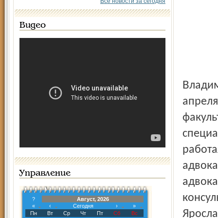
Все новости за сегодня
Видео
Владимир Зубков родился в городе Махарадзе (Грузия) 30
апреля
факуль
специа
работа
адвока
Управление
адвока
консул
?
Август, 2026
«
‹
Сегодня
›
»
Яросла
Пн
Вт
Ср
Чт
Пт
Сб
Вс