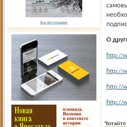
самовы
необхо
Все фотографии
подпис
О дру
h
ttp://
h
ttp://
h
ttp://
h
ttp://
Читайте