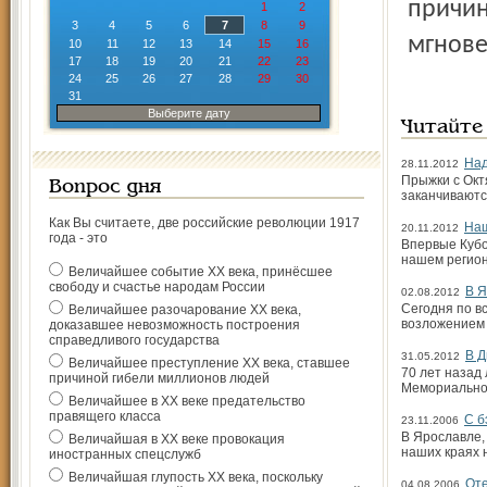
причин
1
2
3
4
5
6
7
8
9
мгнове
10
11
12
13
14
15
16
17
18
19
20
21
22
23
24
25
26
27
28
29
30
31
Выберите дату
Читайте
Над
28.11.2012
Прыжки с Октя
Вопрос дня
заканчиваютс
Как Вы считаете, две российские революции 1917
Наш
20.11.2012
года - это
Впервые Кубо
нашем регион
Величайшее событие ХХ века, принёсшее
свободу и счастье народам России
В Я
02.08.2012
Сегодня по в
Величайшее разочарование ХХ века,
возложением 
доказавшее невозможность построения
справедливого государства
В 
31.05.2012
Величайшее преступление ХХ века, ставшее
70 лет назад
причиной гибели миллионов людей
Мемориальной
Величайшее в ХХ веке предательство
правящего класса
С б
23.11.2006
В Ярославле, 
Величайшая в ХХ веке провокация
наших краях 
иностранных спецслужб
Величайшая глупость ХХ века, поскольку
Оте
04.08.2006