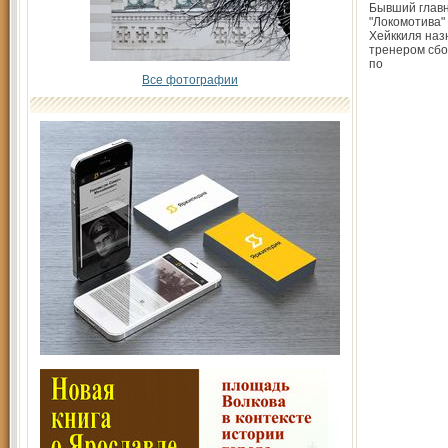
Бывший глав
"Локомотива"
Хейккиля наз
тренером сб
по
Все фотографии