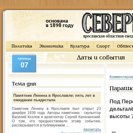
основана
в 1898 году
Политика
Экономика
Культура
Спорт
Общес
Даты и события
пятница
07
Комментиров
Тема дня
Парашю
Памятник Ленина в Ярославле: пять лет в
ожидании пьедестала
Под Пер
дельталё
Памятник Ленину в Ярославле был открыт 23
декабря 1939 года. Авторы памятника - скульптор
высоты 
Василий Козлов и архитектор Сергей Капачинский.
О том, что предшествовало этому событию,
рассказывается в публикуемом ...
прочитать