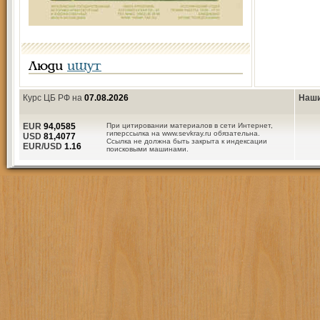
Люди
ищут
Курс ЦБ РФ на
07.08.2026
Наши
EUR
94,0585
При цитировании материалов в сети Интернет,
гиперссылка на www.sevkray.ru обязательна.
USD
81,4077
Ссылка не должна быть закрыта к индексации
EUR/USD
1.16
поисковыми машинами.