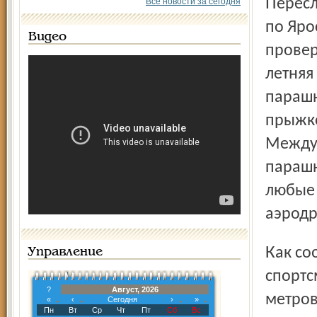
Переславский межрайонный следственный отдел СУ СКР
Все новости за сегодня
по Яро
Видео
провер
летняя
парашю
прыжко
Между
парашю
любые 
аэродр
Как сообщает пресс-служба СКР, в воскресенье вечером
Управление
спортс
?
Август, 2026
метров
«
‹
Сегодня
›
»
Пн
Вт
Ср
Чт
Пт
Сб
Вс