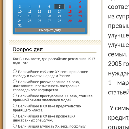
1
2
соотве
3
4
5
6
7
8
9
10
11
12
13
14
15
16
из суп
17
18
19
20
21
22
23
24
25
26
27
28
29
30
превыш
31
Выберите дату
улучше
улучш
Вопрос дня
семьи,
Как Вы считаете, две российские революции 1917
2005 г
года - это
Величайшее событие ХХ века, принёсшее
нужда
свободу и счастье народам России
1 мар
Величайшее разочарование ХХ века,
доказавшее невозможность построения
справедливого государства
статье
Величайшее преступление ХХ века, ставшее
причиной гибели миллионов людей
Величайшее в ХХ веке предательство
У семьи должны быть доходы, позволяющие получить
правящего класса
Величайшая в ХХ веке провокация
кредит
иностранных спецслужб
оплаты
Величайшая глупость ХХ века, поскольку