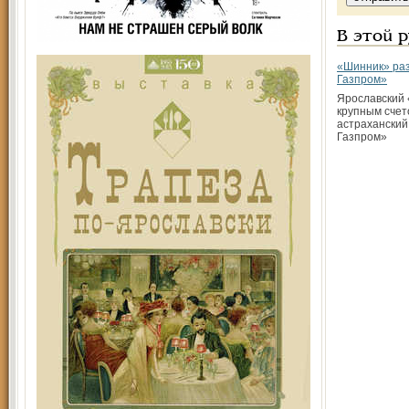
В этой 
«Шинник» раз
Газпром»
Ярославский 
крупным счет
астраханский
Газпром»