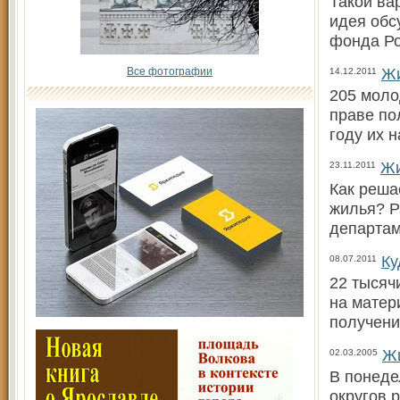
Такой ва
идея обс
фонда Ро
Жи
Все фотографии
14.12.2011
205 моло
праве по
году их 
Жи
23.11.2011
Как реша
жилья? Р
департам
Ку
08.07.2011
22 тысяч
на матер
получени
Ж
02.03.2005
В понеде
округов 