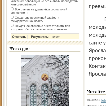
участники революций не осознавали последствий
ими совершённого
превы
Всего лишь не удавшийся социальный
эксперимент
Следствие преступной слабости
Более подробную информацию об учас
государственной власти
Неудачное стечение обстоятельств, при
молоды
котором события развивались спонтанно
молоды
Архив
сайте 
Фото дня
Яросла
прокон
Контак
Яросла
Читайте
Ма
01.03.2012