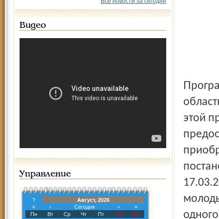
Все новости за сегодня
Видео
Программа финансируется за счет средств городского,
област
этой п
предос
приобр
постан
Управление
17.03.
молоды
?
Август, 2026
«
‹
Сегодня
›
»
одного
Пн
Вт
Ср
Чт
Пт
Сб
Вс