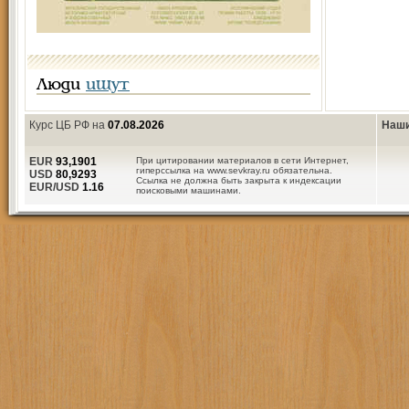
Люди
ищут
Курс ЦБ РФ на
07.08.2026
Наши
EUR
93,1901
При цитировании материалов в сети Интернет,
гиперссылка на www.sevkray.ru обязательна.
USD
80,9293
Ссылка не должна быть закрыта к индексации
EUR/USD
1.16
поисковыми машинами.