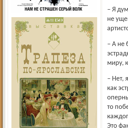
– Я думаю, артист никогда на этот вопрос не ответит, дабы
не уще
артист
– А не было у вас мысли поучаствовать в конкурсе
эстрад
миру, 
– Нет, я никогда не собирался выступать на этом конкурсе
как эс
оперны
то побе
каждог
Это фа