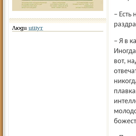
– Есть на современной эстраде исполнитель, который вас
раздр
Люди
ищут
– Я в каждом стараюсь находить что-то интересное.
Иногда
вот, н
отвеча
никогд
плавка
интелл
молодо
божест