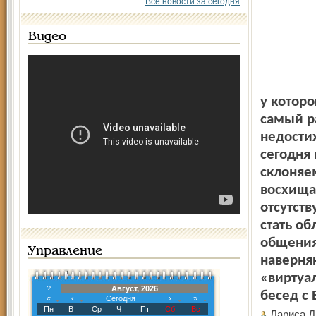
Все новости за сегодня
Видео
у котор
самый ра
недости
сегодня
склоняем
восхища
отсутств
стать об
общения
Управление
наверня
«виртуа
?
Август, 2026
бесед с
«
‹
Сегодня
›
»
Пн
Вт
Ср
Чт
Пт
Сб
Вс
Лариса Д