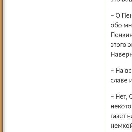
– О Пенкине говорить плохо или хорошо не стану. Хотя он
обо мн
Пенкин
этого 
Наверн
– На все гастроли вы ездите один. Вас жена не ревнует к
славе 
– Нет, Светлана умный человек, ее даже не расстраивают
некото
газет 
немкой