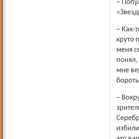
– Популярность пришла к вам в раннем возрасте.
«Звезд
– Как-то у меня промелькнула мысль о том, как у меня все
круто 
меня с
понял, 
мне вер
бороть
– Вокруг вашего имени – постоянно скандалы. Например,
зрител
Серебр
избили
это ва