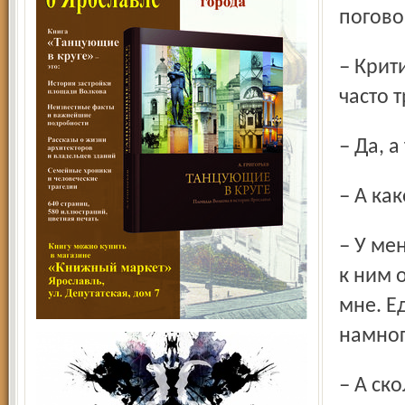
погово
– Критики исходят из того, что судьба талантливых певцов
часто т
– Да, 
– А ка
– У меня? Компанейский. Мне легко с людьми, я стараюсь
к ним 
мне. Е
намног
– А с