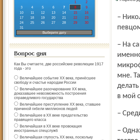
1
2
3
4
5
6
7
8
9
10
11
12
13
14
15
16
– Николай, вы считаете себя прежде всего оперным
17
18
19
20
21
22
23
24
25
26
27
28
29
30
певцом
31
Выберите дату
– На самом деле мой голос по-настоящему раскрывается
Вопрос дня
именно
микроф
Как Вы считаете, две российские революции 1917
года - это
мне. Т
Величайшее событие ХХ века, принёсшее
свободу и счастье народам России
делать
Величайшее разочарование ХХ века,
доказавшее невозможность построения
в мой 
справедливого государства
Величайшее преступление ХХ века, ставшее
причиной гибели миллионов людей
– Сре
Величайшее в ХХ веке предательство
правящего класса
Величайшая в ХХ веке провокация
– Однажды, когда я только начинал петь в Большом
иностранных спецслужб
Величайшая глупость ХХ века, поскольку