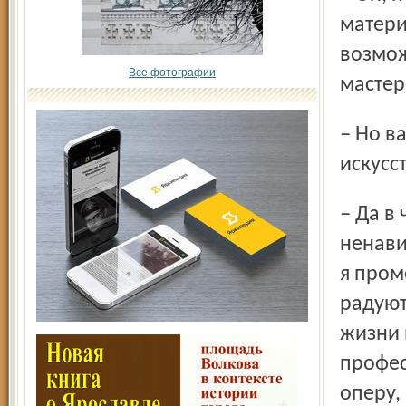
матери
возмож
Все фотографии
мастер
– Но вас обвиняют в том, что вы принесли серьезное
искусс
– Да в чем меня только не обвиняют! Одни меня безумно
ненави
я пром
радуют
жизни 
профес
оперу, 