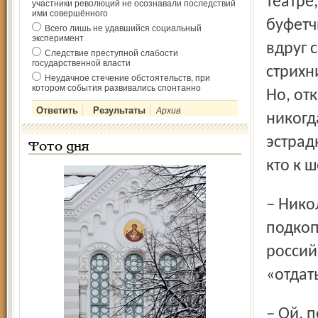
театре
участники революций не осознавали последствий
ими совершённого
буфетч
Всего лишь не удавшийся социальный
эксперимент
вдруг 
Следствие преступной слабости
государственной власти
стрихн
Неудачное стечение обстоятельств, при
котором события развивались спонтанно
Но, от
Архив
никогд
эстрад
Фото дня
кто к 
– Николай, вы где-то проговорились, что собираетесь
подкоп
россий
«отдат
– Ой, послушайте, смешно! Я не отрицаю, что мое