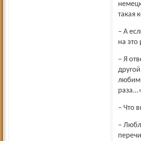
немецк
такая 
– А если вы задерживаетесь после выступлений, как жена
на это
– Я отвечу анекдотом. Встречаются две подруги, одна
другой
любимы
раза...
– Что
– Люблю спать и ходить в зоопарк. Обожаю читать, сейчас
перечи