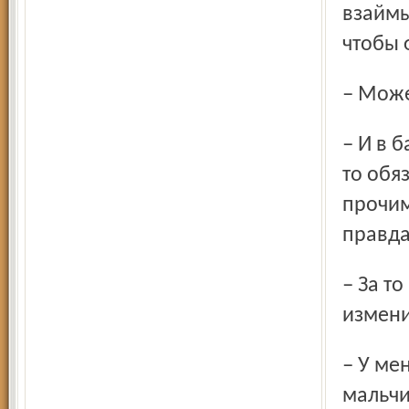
взаймы
чтобы 
– Мож
– И в баню хожу, и в ванне моюсь. Если попадаю в баню,
то обя
прочим
правда
– За то время, когда ваше имя стало на слуху у публики, вы
измен
– У меня за плечами опыт гастролей, концертов. Я уже не
мальчи