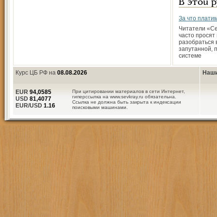
В этой 
За что плати
Читатели «Се
часто просят
разобраться 
запутанной, 
системе
Курс ЦБ РФ на
08.08.2026
Наши
EUR
94,0585
При цитировании материалов в сети Интернет,
гиперссылка на www.sevkray.ru обязательна.
USD
81,4077
Ссылка не должна быть закрыта к индексации
EUR/USD
1.16
поисковыми машинами.