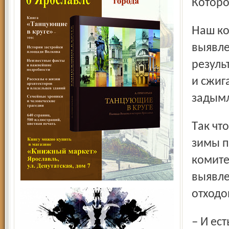
Которо
Наш комитет проводит объезды территории города для
выявле
резуль
и сжиг
задымл
Так что в основном работа направлена на то, чтобы после
зимы п
комите
выявле
отходо
– И ес