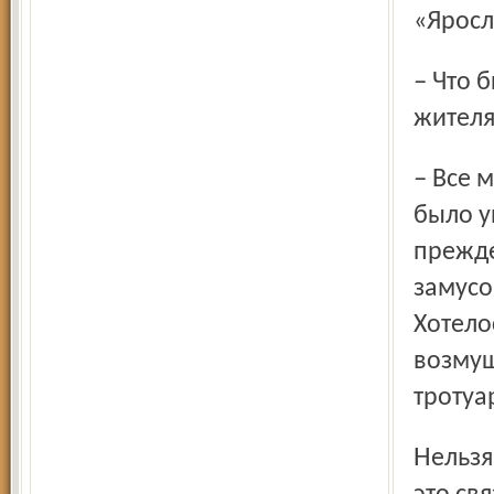
«Яросл
– Что бы вы как главный эколог Ярославля пожелали
жителя
– Все мы живем в Ярославле, это наш дом. И чтобы всем
было у
прежде
замусо
Хотело
возмущ
тротуа
Нельзя сжигать мусор на территории города, потому что