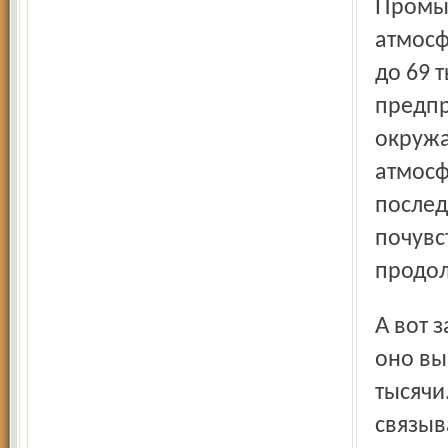
Промышленность города постоянно снижает выбросы в
атмосф
до 69 
предпр
окружа
атмосф
послед
почувс
продол
А вот загрязнение воздуха от автомобилей растет. За год
оно выр
тысячи
связыв