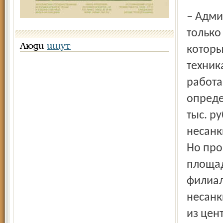
– Администрации районов привлекают РЭУ, ДЭУ, не
только
Люди
ищут
которы
техник
работа
опреде
тыс. р
несанк
Но про
площад
филиал
несанк
из цен