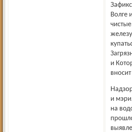
Зафиксировано некоторое улучшение качества воды в
Волге и
чистые
железу
купать
Загряз
и Кото
вносит
Надзор за качеством питьевой воды осуществляет СЭС, но
и мэри
на вод
прошло
выявле