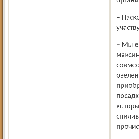
органи
– Насколько активно в проведении Дней защиты
участв
– Мы ежегодно проводим субботник, привлекая
максим
совмес
озелен
приобр
посадк
которы
спилив
прочис