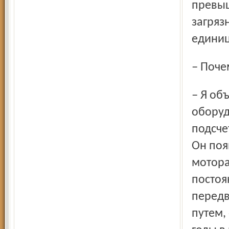
превыш
загряз
единиц
– Поч
– Я объясняю это тем, что более чувствительным стало
оборуд
подсче
Он поя
мотора
постоя
передв
путем,