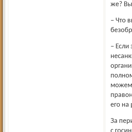
же? Вы
– Что вы предпринимаете для борьбы с таким
безоб
– Если зафиксируем вывоз мусора на
несанк
органи
полном
можем 
правон
его на
За период Дней защиты в этом году комитетом совместно
с госи