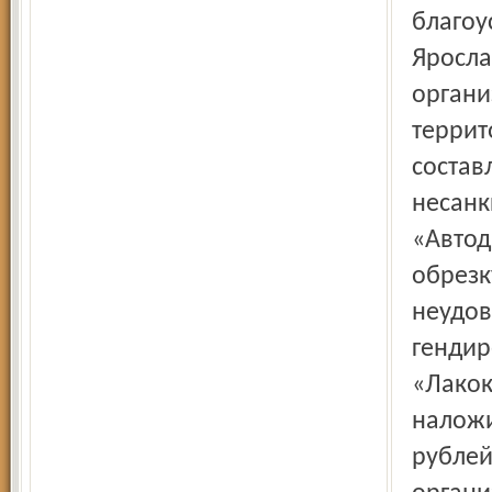
благоу
Яросла
органи
террит
состав
несанк
«Автод
обрезк
неудов
гендир
«Лакок
наложи
рублей