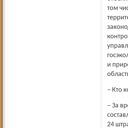
том чи
террит
законо
контро
управл
госэко
и прир
област
– Кто
– За время проведения Дней защиты нашим комитетом
состав
24 штр