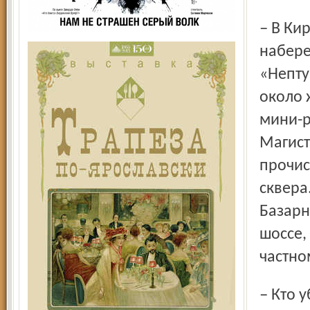
– В Кировском районе ликвидированы свалки на
набере
«Непту
около 
мини-р
Магист
прочис
сквера
Базарн
шоссе,
частно
– Кто