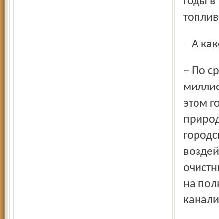
годы в
топлив
– А к
– По сравнению с 2001 годом в Ярославле на 13
миллио
этом г
природ
городс
воздей
очистн
на пол
канали