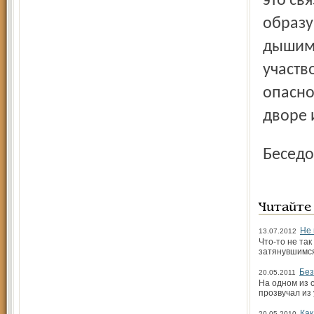
это св
образу
дышим.
участв
опасно
дворе 
Бесед
Читайте
Не 
13.07.2012
Что-то не та
затянувшимся
Без
20.05.2011
На одном из 
прозвучал из
Как
20.05.2010