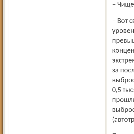
– Чищ
– Вот сводка Ярославского гидромета за 14 – 15 мая:
уровен
превыш
концен
экстре
за пос
выброс
0,5 ты
прошлы
выброс
(автот