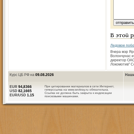
В этой 
Ледовое поб
Вчера мэр Яр
Волончунас и
директор ОАО
Локомотив" С
Курс ЦБ РФ на
09.08.2026
Наши
EUR
94,8366
При цитировании материалов в сети Интернет,
гиперссылка на www.sevkray.ru обязательна.
USD
82,1665
Ссылка не должна быть закрыта к индексации
EUR/USD
1.15
поисковыми машинами.