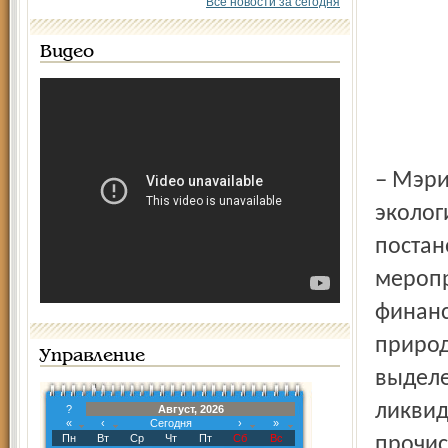
Все новости за сегодня
Видео
– Мэрия активно принимает участие в Днях защиты от
эколог
постан
меропр
финанс
природ
Управление
выделе
ликвид
?
Август, 2026
«
‹
Сегодня
›
»
Пн
Вт
Ср
Чт
Пт
Сб
Вс
прочис