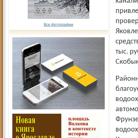
канали
привле
провер
Все фотографии
Яковле
средст
тыс. р
Скобык
Районные администрации определились, где требуется
благоу
водоох
автомо
Фрунзе
водоох