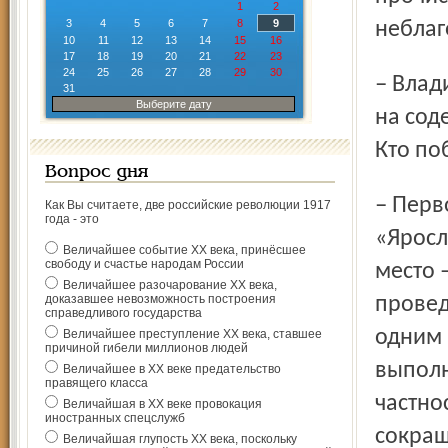
1
2
3
4
5
6
7
8
9
неблаг
10
11
12
13
14
15
16
17
18
19
20
21
22
23
24
25
26
27
28
29
30
– Владимир Иванович, вы ежегодно проводите конкурс
31
Выберите дату
на сод
Кто по
Вопрос дня
– Первое место заняло ЗАО «Хром», два вторых – ОАО
Как Вы считаете, две российские революции 1917
года - это
«Яросл
Величайшее событие ХХ века, принёсшее
свободу и счастье народам России
место 
Величайшее разочарование ХХ века,
доказавшее невозможность построения
провед
справедливого государства
одним 
Величайшее преступление ХХ века, ставшее
причиной гибели миллионов людей
выполн
Величайшее в ХХ веке предательство
правящего класса
частно
Величайшая в ХХ веке провокация
иностранных спецслужб
сокращ
Величайшая глупость ХХ века, поскольку