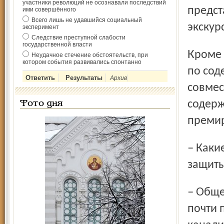
участники революций не осознавали последствий
предст
ими совершённого
Всего лишь не удавшийся социальный
экскур
эксперимент
Следствие преступной слабости
государственной власти
Кроме того, администрации районов проводят конкурсы
Неудачное стечение обстоятельств, при
котором события развивались спонтанно
по сод
Архив
совмес
содерж
Фото дня
премир
– Какие еще акции проходят в Ярославле в рамках Дней
защит
– Общегородской план мероприятий включает в себя
почти 