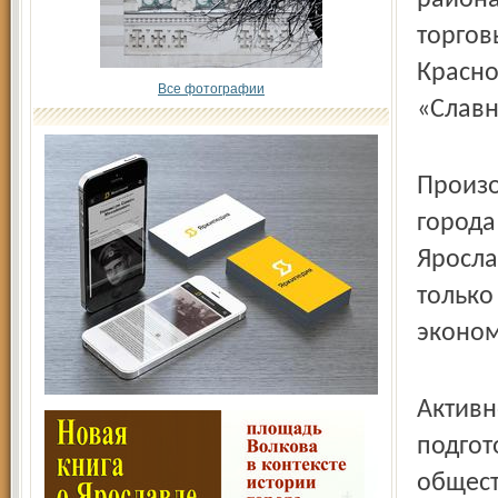
района
торгов
Красно
Все фотографии
«Славн
Произо
города
Яросла
только
эконом
Активн
подгот
общест