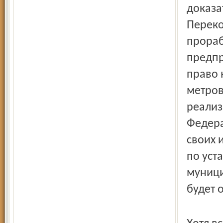
доказат
Переко
прораб
предпр
право 
метров
реализ
Федера
своих 
по уст
муници
будет 