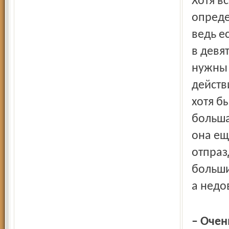
Хотя в
опреде
ведь е
в девя
нужны 
действ
хотя б
больша
она ещ
отпраз
больши
а недо
– Очен