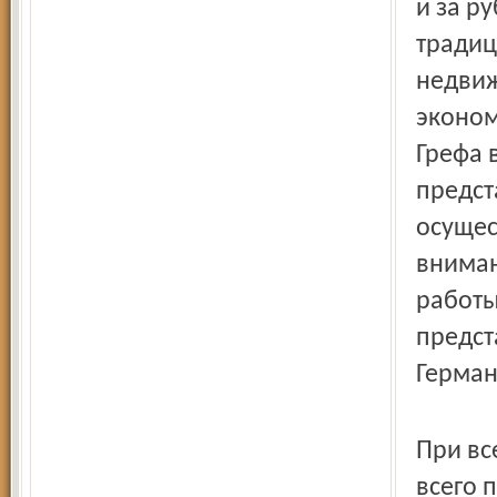
и за р
традиц
недвиж
эконом
Грефа 
предст
осущес
вниман
работы
предст
Герман
При вс
всего 