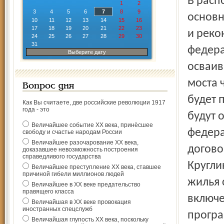
В расп
1
2
3
4
5
6
7
8
9
основн
10
11
12
13
14
15
16
17
18
19
20
21
22
23
и реко
24
25
26
27
28
29
30
31
федера
Выберите дату
осваив
моста ч
Вопрос дня
будет 
Как Вы считаете, две российские революции 1917
года - это
будут 
Величайшее событие ХХ века, принёсшее
федера
свободу и счастье народам России
Величайшее разочарование ХХ века,
догово
доказавшее невозможность построения
справедливого государства
Кругли
Величайшее преступление ХХ века, ставшее
причиной гибели миллионов людей
жилья 
Величайшее в ХХ веке предательство
правящего класса
включе
Величайшая в ХХ веке провокация
иностранных спецслужб
програ
Величайшая глупость ХХ века, поскольку