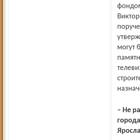
фондом
Викто
поруче
утверж
могут 
памятн
телеви
строит
назнач
– Не р
города
Яросла