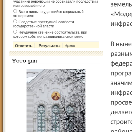
участники революций не осознавали последствий
земель
ими совершённого
Всего лишь не удавшийся социальный
«Моде
эксперимент
Следствие преступной слабости
инфрас
государственной власти
Неудачное стечение обстоятельств, при
котором события развивались спонтанно
В ныне
Архив
разным
Фото дня
федера
програ
значим
инфрас
просве
делает
строит