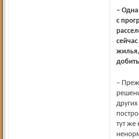
– Одна
с прог
рассел
сейчас
жилья,
добить
– Преж
решени
других
постро
тут же 
ненорм