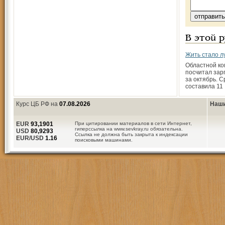
В этой 
Жить стало лу
Областной ко
посчитал зар
за октябрь. 
составила 11
Курс ЦБ РФ на
07.08.2026
Наши
EUR
93,1901
При цитировании материалов в сети Интернет,
гиперссылка на www.sevkray.ru обязательна.
USD
80,9293
Ссылка не должна быть закрыта к индексации
EUR/USD
1.16
поисковыми машинами.