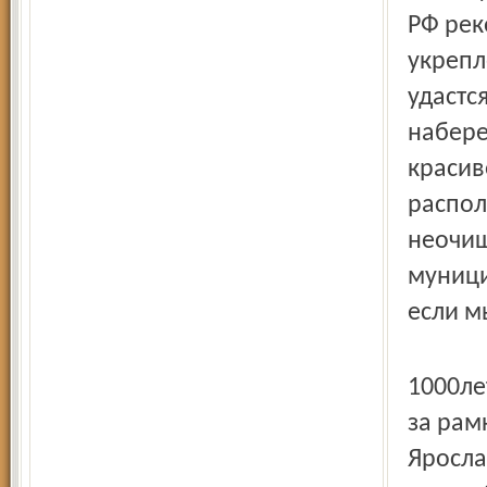
РФ рек
укрепл
удастс
набере
красив
распол
неочищ
муници
если м
1000­л
за рам
Яросла