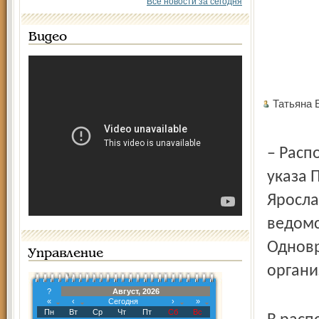
Все новости за сегодня
Видео
Татьяна
– Расп
указа 
Яросла
ведомс
Одновр
Управление
органи
?
Август, 2026
«
‹
Сегодня
›
»
Пн
Вт
Ср
Чт
Пт
Сб
Вс