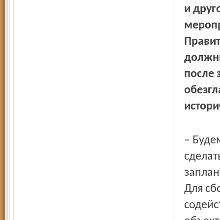
и друг
мероп
Правит
должны
после 
обезгл
истори
– Буде
сделать
заплан
Для сб
содейс