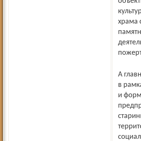
объект
культу
храма 
памятн
деятел
пожерт
А глав
в рамк
и форм
предпр
старин
террит
социал