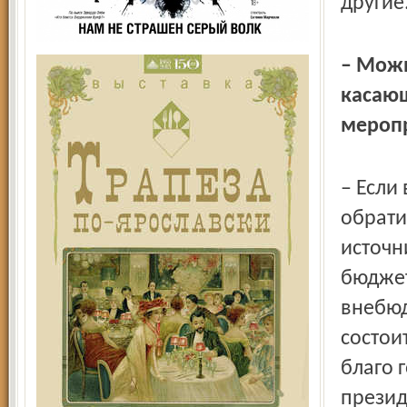
другие
– Можн
касаю
меропр
– Если
обрати
источн
бюджет
внебюд
состои
благо 
презид