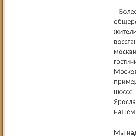
– Боле
общеро
жители
восста
москви
гостин
Москов
примеру
шоссе 
Яросла
нашем 
Мы над