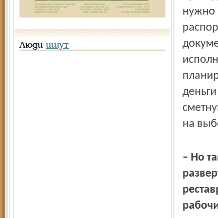
нужно 
распор
докуме
Люди
ищут
исполн
планир
деньги
сметну
на выб
– Но т
развер
рестав
рабочи