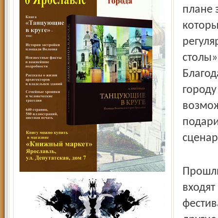
плане 
которы
регуля
столы»
Благод
городу
возмож
подари
сценар
Прошли
входят
фестив