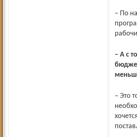
– По н
програ
рабочи
– А с 
бюджет
меньш
– Это 
необхо
хочетс
постав