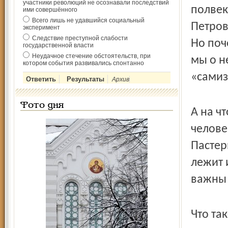
участники революций не осознавали последствий
полвек
ими совершённого
Всего лишь не удавшийся социальный
Петров
эксперимент
Следствие преступной слабости
Но поч
государственной власти
Неудачное стечение обстоятельств, при
мы о н
котором события развивались спонтанно
«самиз
Архив
Фото дня
А на ч
челове
Пастер
лежит 
важны 
Что та