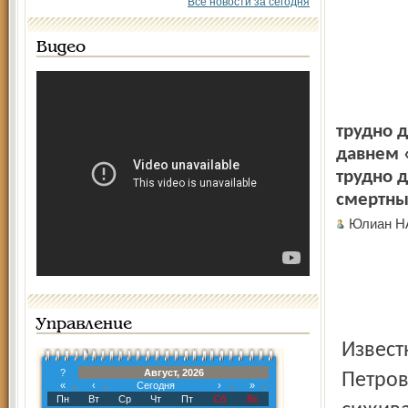
Все новости за сегодня
Видео
трудно 
давнем 
трудно д
смертный
Юлиан 
Управление
Извест
?
Август, 2026
Петров
«
‹
Сегодня
›
»
Пн
Вт
Ср
Чт
Пт
Сб
Вс