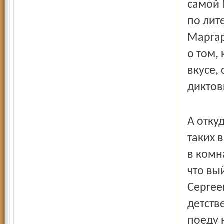
самой 
по лит
Маргар
о том,
вкусе,
диктов
А отку
таких 
в комн
что вы
Сергее
детств
поеду 