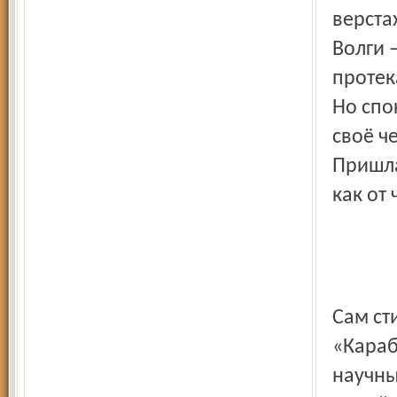
верста
Волги 
протек
Но спо
своё ч
Пришла
как от 
Сам ст
«Караб
научны