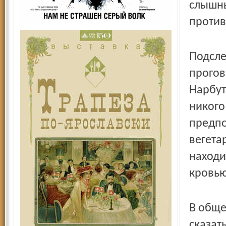
слышны
против
Подсле
прогов
Нарбут
никого
предпо
вегета
находи
кровью
В обще
сказат