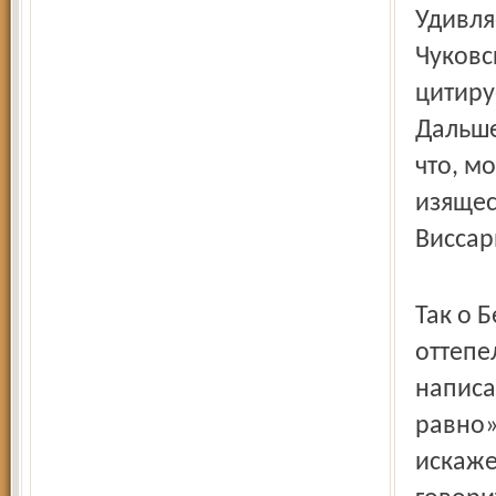
Удивля
Чуковс
цитиру
Дальше
что, м
изящес
Виссар
Так о 
оттепе
написа
равно»
искаже