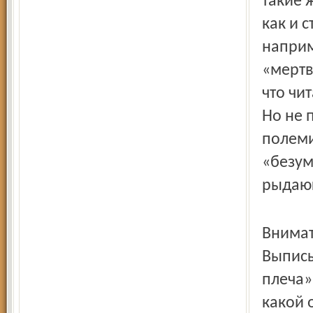
такие 
как и 
наприм
«мертв
что чи
Но не 
полеми
«безум
рыдаю
Внимат
Выписы
плеча»
какой 