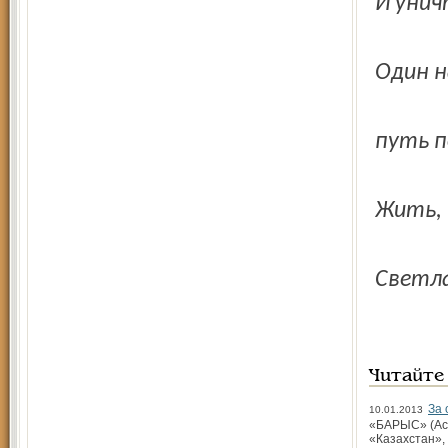
И унич
Один н
путь п
Жить, 
Светла
Читайте
За 
10.01.2013
«БАРЫС» (Аста
«Казах­стан»,