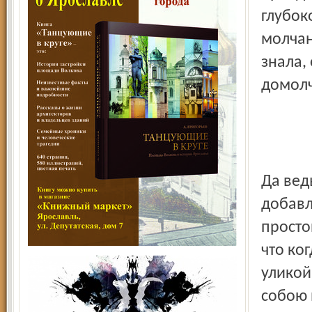
глубок
молчан
знала,
домолч
Да вед
добавл
просто
что ко
уликой
собою 