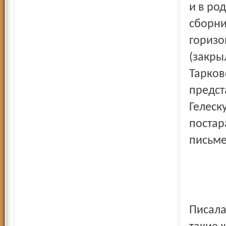
и в ро
сборни
горизо
(закры
Тарков
предст
Гелеск
постар
письме
Писала