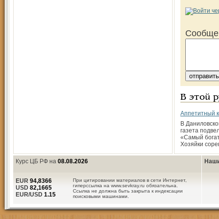
Сообще
В этой 
Аппетитный к
В Даниловско
газета подвел
«Самый богат
Хозяйки соре
Курс ЦБ РФ на
08.08.2026
Наши
EUR
94,8366
При цитировании материалов в сети Интернет,
гиперссылка на www.sevkray.ru обязательна.
USD
82,1665
Ссылка не должна быть закрыта к индексации
EUR/USD
1.15
поисковыми машинами.