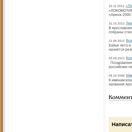
«Ло
20.11.2012
«ЛОКОМОТИВ» (
«Арена-2000 
Лек
31.10.2012
В ярославско
собраны стихи
Все
21.09.2012
Бабье лето в
начнётся рез
Коп
05.09.2012
Поздравляем!
российских п
Им
09.10.2008
К именам кла
названия яро
Коммен
Написа