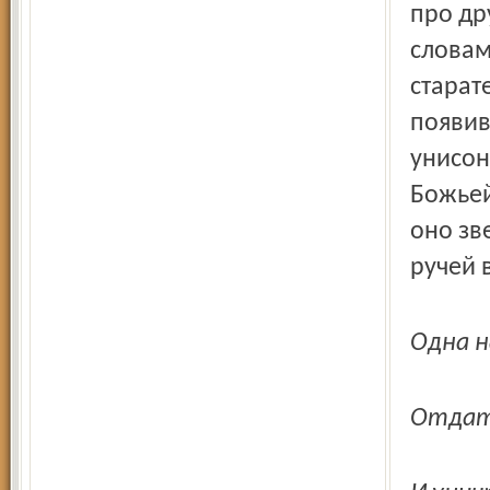
про др
словам
старат
появив
унисон
Божьей
оно зв
ручей 
Одна н
Отдат