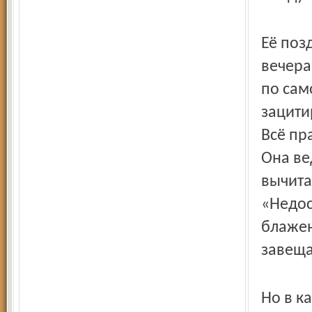
Её поз
вечера
по сам
зацити
Всё пр
Она ве
вычита
«Недос
блажен
завеща
Но в к