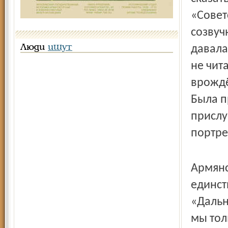
«Совет
созвуч
Люди
ищут
давала
не чит
врождё
Была п
прислу
портре
Армянс
единст
«Дальн
мы тол