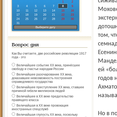
сижива
1
2
3
4
5
6
7
8
9
Мохово
10
11
12
13
14
15
16
17
18
19
20
21
22
23
экстер
24
25
26
27
28
29
30
31
дотошн
Выберите дату
том, ч
семнад
Вопрос дня
Есенин
Как Вы считаете, две российские революции 1917
года - это
Мандел
Величайшее событие ХХ века, принёсшее
ей «бо
свободу и счастье народам России
Величайшее разочарование ХХ века,
годов 
доказавшее невозможность построения
справедливого государства
Ахмато
Величайшее преступление ХХ века, ставшее
причиной гибели миллионов людей
называ
Величайшее в ХХ веке предательство
правящего класса
Величайшая в ХХ веке провокация
иностранных спецслужб
Но в п
Величайшая глупость ХХ века, поскольку