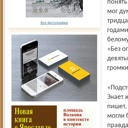
понять
мог ду
тридца
Все фотографии
годами
белому
«Без ог
девятый
громки
«Подст
Знает 
пишет,
могли 
правда