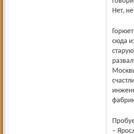
говори
Нет, н
Горюет
сюда и
старую
развал
Москвы
счастл
инжене
фабрик
Пробуе
– Ярос