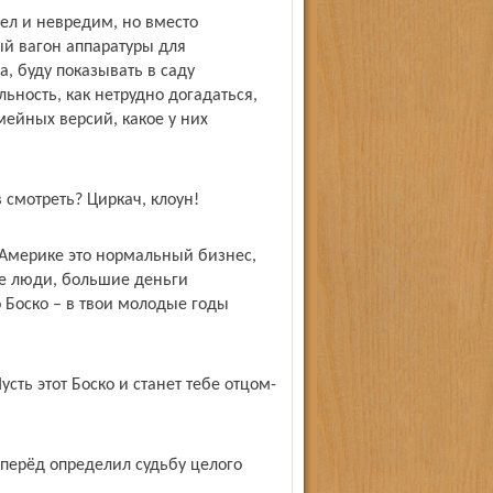
цел и невредим, но вместо
ый вагон аппаратуры для
а, буду показывать в саду
ность, как нетрудно догадаться,
мейных версий, какое у них
 смотреть? Циркач, клоун!
В Америке это нормальный бизнес,
е люди, большие деньги
 Боско – в твои молодые годы
сть этот Боско и станет тебе отцом-
 вперёд определил судьбу целого