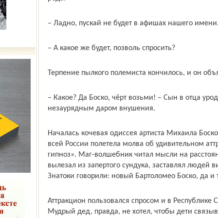
– Ладно, пускай не будет в афишах нашего имени
– А какое же будет, позволь спросить?
Терпение пылкого полемиста кончилось, и он объ
– Какое? Да Боско, чёрт возьми! – Сын в отца уро
незаурядным даром внушения.
Началась кочевая одиссея артиста Михаила Боско.
всей России полетела молва об удивительном атт
гипноз». Маг-волшебник читал мысли на расстоян
вылезал из запертого сундука, заставлял людей ви
Знатоки говорили: новый Бартоломео Боско, да и 
Аттракцион пользовался спросом и в Республике С
Мудрый дед, правда, не хотел, чтобы дети связыв