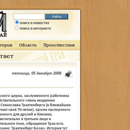
поиск в новостях
поиск в интернете
тория
Область
Происшествия
ответ
пятница, 05 декабря 2008
ского цирка, заслуженного работника
йствительного члена академии
 Станислава Трахтенберга (в ближайшее
чает своё 70-летие), кроме паспортного
нного для друзей и близких,
ючительно в третьем лице и
ельном тоне, обращения Трах есть
оним: Трахтенберг-Боско. История тут