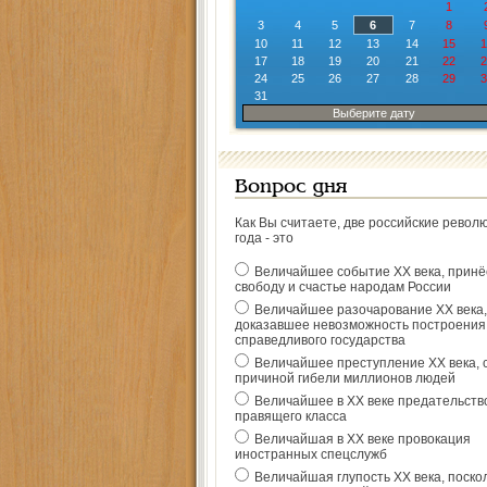
1
3
4
5
6
7
8
10
11
12
13
14
15
1
17
18
19
20
21
22
2
24
25
26
27
28
29
3
31
Выберите дату
Вопрос дня
Как Вы считаете, две российские револ
года - это
Величайшее событие ХХ века, прин
свободу и счастье народам России
Величайшее разочарование ХХ века,
доказавшее невозможность построения
справедливого государства
Величайшее преступление ХХ века, 
причиной гибели миллионов людей
Величайшее в ХХ веке предательств
правящего класса
Величайшая в ХХ веке провокация
иностранных спецслужб
Величайшая глупость ХХ века, поско