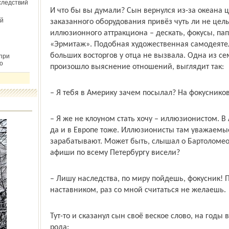
следствий
И что бы вы думали? Сын вернулся из-за океана 
й
заказанного оборудования привёз чуть ли не цел
иллюзионного аттракциона – дескать, фокусы, пап
«Эрмитаж». Подобная художественная самодеятель
больших восторгов у отца не вызвала. Одна из се
при
о
произошло выяснение отношений, выглядит так:
– Я тебя в Америку зачем посылал? На фокусников
– Я же не клоуном стать хочу – иллюзионистом. 
да и в Европе тоже. Иллюзионисты там уважаемы
зарабатывают. Может быть, слышал о Бартоломео
афиши по всему Петербургу висели?
– Лишу наследства, по миру пойдешь, фокусник! Пу
наставником, раз со мной считаться не желаешь.
Тут-то и сказанул сын своё веское слово, на годы
рода: