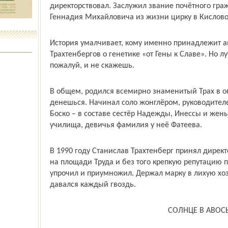
директорствовал. Заслужил звание почётного гра
Геннадия Михайловича из жизни цирку в Кислово
История умалчивает, кому именно принадлежит а
Трахтенбергов о генетике «от Гены к Славе». Но л
пожалуй, и не скажешь.
В общем, родился всемирно знаменитый Трах в опи
денешься. Начинал соло жонглёром, руководител
Боско – в составе сестёр Надежды, Инессы и жен
училища, девичья фамилия у неё Фатеева.
В 1990 году Станислав Трахтенберг принял директ
на площади Труда и без того крепкую репутацию п
упрочил и приумножил. Держал марку в лихую хоз
давался каждый гвоздь.
СОЛНЦЕ В АВОС