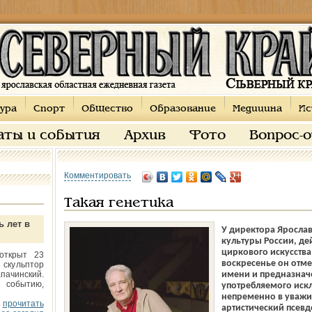
ура
Спорт
Общество
Образование
Медицина
Ис
аты и события
Архив
Фото
Вопрос-
Комментировать
Такая генетика
ь лет в
У директора Ярослав
культуры России, де
циркового искусства
открыт 23
воскресенье он отме
 скульптор
пачинский.
имени и предназначе
 событию,
употребляемого искл
непременно в уважит
прочитать
артистический псевд