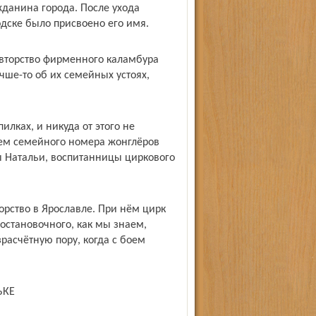
жданина города. После ухода
дске было присвоено его имя.
вторство фирменного каламбура
учше-то об их семейных устоях,
лках, и никуда от этого не
ем семейного номера жонглёров
ы Натальи, воспитанницы циркового
орство в Ярославле. При нём цирк
остановочного, как мы знаем,
расчётную пору, когда с боем
ЬКЕ