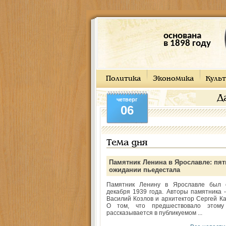
основана
в 1898 году
Политика
Экономика
Культ
Д
четверг
06
Тема дня
Памятник Ленина в Ярославле: пят
ожидании пьедестала
Памятник Ленину в Ярославле был 
декабря 1939 года. Авторы памятника -
Василий Козлов и архитектор Сергей Ка
О том, что предшествовало этому
рассказывается в публикуемом ...