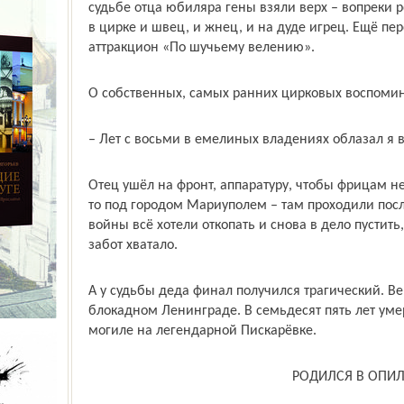
судьбе отца юбиляра гены взяли верх – вопреки 
в цирке и швец, и жнец, и на дуде игрец. Ещё п
аттракцион «По шучьему велению».
О собственных, самых ранних цирковых воспомина
– Лет с восьми в емелиных владениях облазал я 
Отец ушёл на фронт, аппаратуру, чтобы фрицам не
то под городом Мариуполем – там проходили пос
войны всё хотели откопать и снова в дело пустить,
забот хватало.
А у судьбы деда финал получился трагический. Ве
блокадном Ленинграде. В семьдесят пять лет уме
могиле на легендарной Пискарёвке.
РОДИЛСЯ В ОПИЛ