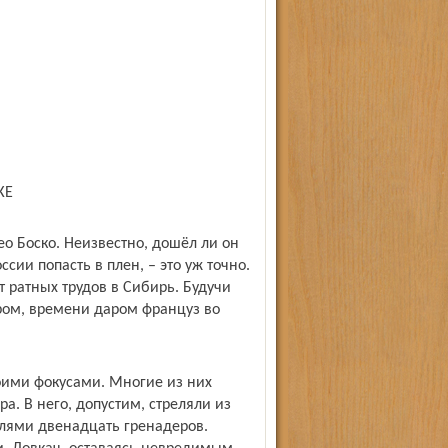
КЕ
о Боско. Неизвестно, дошёл ли он
ссии попасть в плен, – это уж точно.
 ратных трудов в Сибирь. Будучи
ом, времени даром француз во
оими фокусами. Многие из них
а. В него, допустим, стреляли из
улями двенадцать гренадеров.