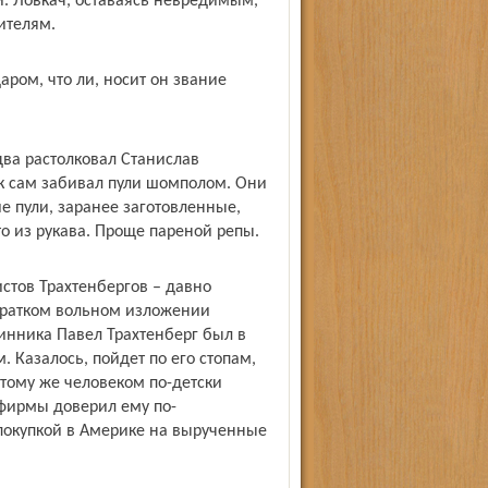
. Ловкач, оставаясь невредимым,
ителям.
ром, что ли, носит он звание
ва растолковал Станислав
ик сам забивал пули шомполом. Они
ие пули, заранее заготовленные,
о из рукава. Проще пареной репы.
стов Трахтенбергов – давно
 кратком вольном изложении
инника Павел Трахтенберг был в
Казалось, пойдет по его стопам,
тому же человеком по-детски
фирмы доверил ему по-
 покупкой в Америке на вырученные