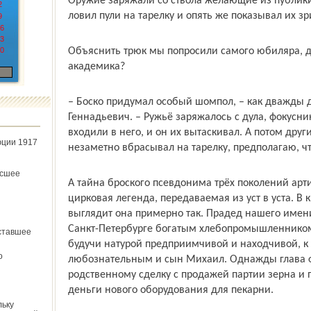
Оружие заряжали со ствола желающие из публики
2
ловил пули на тарелку и опять же показывал их зр
9
6
3
0
Объяснить трюк мы попросили самого юбиляра, да
академика?
– Боско придумал особый шомпол, – как дважды д
Геннадьевич. – Ружьё заряжалось с дула, фокусн
входили в него, и он их вытаскивал. А потом друг
юции 1917
незаметно вбрасывал на тарелку, предполагаю, чт
ёсшее
А тайна броского псевдонима трёх поколений арти
цирковая легенда, передаваемая из уст в уста. В
выглядит она примерно так. Прадед нашего имен
Санкт-Петербурге богатым хлебопромышленником. 
ставшее
будучи натурой предприимчивой и находчивой, к 
о
любознательным и сын Михаил. Однажды глава 
родственному сделку с продажей партии зерна и
деньги нового оборудования для пекарни.
льку