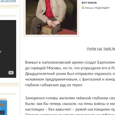
 за сегодня
вот какая.
Юлиан НАДЕЖДИН
ПУЛИ НА ТАРЕЛ
Воевал в наполеоновской армии солдат Бартоломе
до горящей Москвы, но то, что угораздило его в Ро
Двадцатилетний узник был отправлен отдохнуть от
человеком предприимчивым, с фантазией и юмор
глубине сибирских руд не терял.
Заморочил головы жителям таёжной глубинки св
были, как бы теперь сказали, на темы войны и мир
»
настоящих – без кавычек! – ружей настоящими п
с