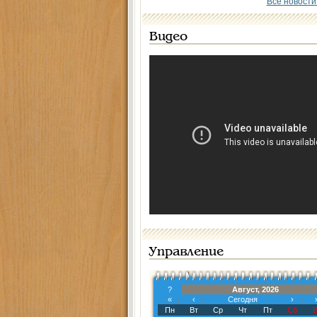
Все новости
Видео
Управление
?
Август, 2026
«
‹
Сегодня
›
Пн
Вт
Ср
Чт
Пт
Сб
В