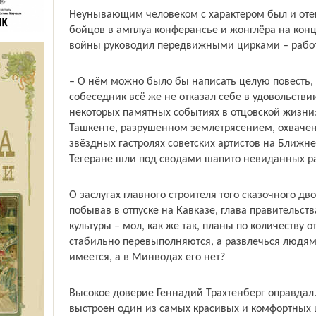
Неунывающим человеком с характером был и оте
бойцов в амплуа конферансье и жонглёра на конц
войны руководил передвижными цирками – работ
– О нём можно было бы написать целую повесть, 
собеседник всё же не отказал себе в удовольстви
некоторых памятных событиях в отцовской жизни:
Ташкенте, разрушенном землетрясением, охваче
звёздных гастролях советских артистов на Ближне
Тегеране шли под сводами шапито невиданных ра
О заслугах главного строителя того сказочного дв
побывав в отпуске на Кавказе, глава правительст
культуры – мол, как же так, планы по количеству
стабильно перевыполняются, а развлечься людям 
имеется, а в Минводах его нет?
Высокое доверие Геннадий Трахтенберг оправдал.
выстроен один из самых красивых и комфортных ц