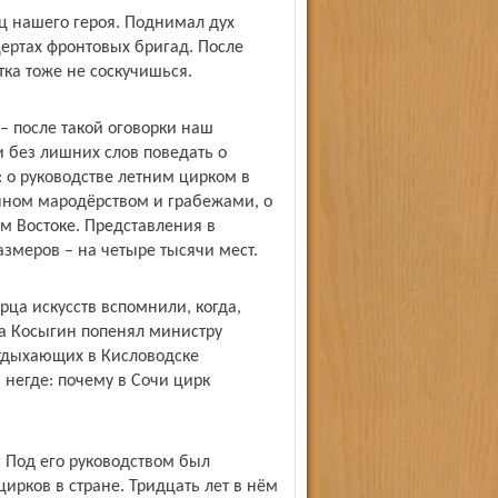
ц нашего героя. Поднимал дух
ертах фронтовых бригад. После
ка тоже не соскучишься.
– после такой оговорки наш
и без лишних слов поведать о
 о руководстве летним цирком в
нном мародёрством и грабежами, о
м Востоке. Представления в
змеров – на четыре тысячи мест.
орца искусств вспомнили, когда,
ва Косыгин попенял министру
 отдыхающих в Кисловодске
негде: почему в Сочи цирк
 Под его руководством был
ирков в стране. Тридцать лет в нём