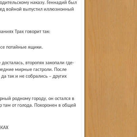
родительскому наказу. Геннадий был
еред войной выпустил иллюзионный
ниях Трах говорит так:
все потайные ящики.
 досталась, второпях закопали где-
ледние мирные гастроли. После
 да так и не собрались – других
рный родному городу, он остался в
р там от голода. Похоронен в общей
КАХ