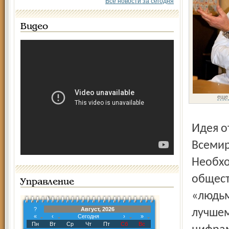
Все новости за сегодня
Видео
еще
Идея отмечать День психического здоровья родилась во
Всемир
Необхо
общест
Управление
«людьм
?
Август, 2026
лучшем
«
‹
Сегодня
›
»
Пн
Вт
Ср
Чт
Пт
Сб
Вс