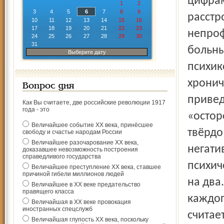
цифрам
1
2
3
4
5
6
7
8
9
расстр
10
11
12
13
14
15
16
17
18
19
20
21
22
23
непроф
24
25
26
27
28
29
30
31
больны
Выберите дату
психик
хронич
Вопрос дня
привед
Как Вы считаете, две российские революции 1917
года - это
«остор
Величайшее событие ХХ века, принёсшее
твёрдо
свободу и счастье народам России
Величайшее разочарование ХХ века,
негати
доказавшее невозможность построения
справедливого государства
психич
Величайшее преступление ХХ века, ставшее
причиной гибели миллионов людей
на два.
Величайшее в ХХ веке предательство
правящего класса
каждог
Величайшая в ХХ веке провокация
иностранных спецслужб
считае
Величайшая глупость ХХ века, поскольку