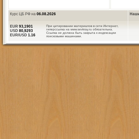
Курс ЦБ РФ на
06.08.2026
Наши
EUR
93,1901
При цитировании материалов в сети Интернет,
гиперссылка на www.sevkray.ru обязательна.
USD
80,9293
Ссылка не должна быть закрыта к индексации
EUR/USD
1.16
поисковыми машинами.