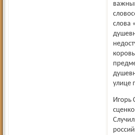
важный
словос
слова 
душевн
недост
коровы
предме
душевн
улице 
Игорь Столяров рассказал, как он был потрясён бытовой
сценко
Случил
россий