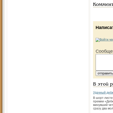
Коммен
Написа
Сообще
В этой 
Удачный деб
В шорт-листе
премии «Дебю
минувший чет
сразу два мо