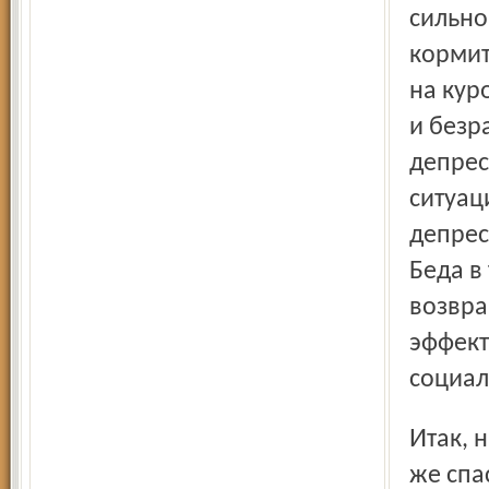
сильно
кормит
на кур
и безр
депрес
ситуац
депрес
Беда в
возвра
эффект
социал
Итак, наше общество нездорово уже в массе своей. В чём
же спа