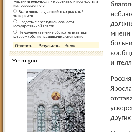
участники революций не осознавали последствий
благоп
ими совершённого
Всего лишь не удавшийся социальный
неблаг
эксперимент
Следствие преступной слабости
должно
государственной власти
Неудачное стечение обстоятельств, при
мнению
котором события развивались спонтанно
больни
Архив
вообще
Фото дня
интелл
Россия отмечает День психического здоровья с 1992 года,
Яросла
отстав
ускоре
других