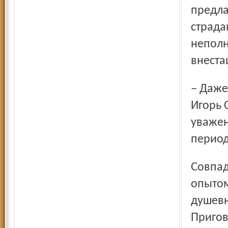
предла
страда
неполн
внеста
– Даже пациенты с тяжёлыми заболеваниями, – говорит
Игорь 
уважен
период
Совпадает ли мнение психиатров с историческим
опытом
душевн
Пригов