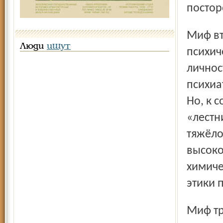
постор
Миф второй: «медикаментозное лечение нервно-
Люди
ищут
психич
личнос
психиа
Но, к 
«лестн
тяжёло
высоко
химиче
этики 
Миф третий: «российская психиатрия – служба