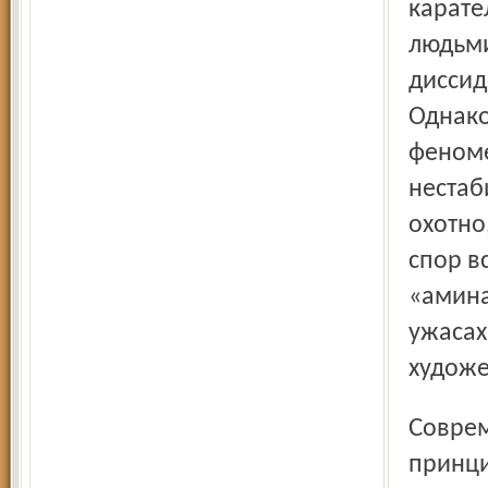
карате
людьми
диссид
Однако
феноме
нестаб
охотно
спор в
«амина
ужасах
художе
Современная российская психиатрия идёт по
принци