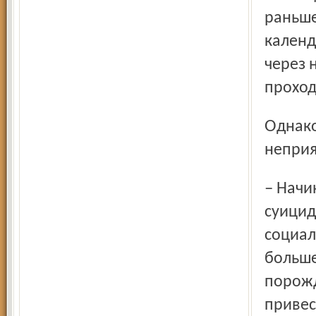
раньше
календ
через 
проход
Однако оказалось, что это была ещё не беда, а лёгкие
неприя
– Начиная с 1990 года, – рассказала психотерапевт,
суицид
социал
больше
порожд
привес