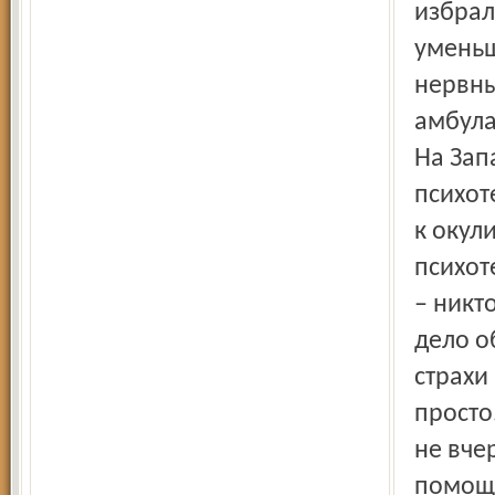
избрал
уменьш
нервны
амбула
На Зап
психот
к окул
психот
– никт
дело о
страхи
просто.
не вче
помощи