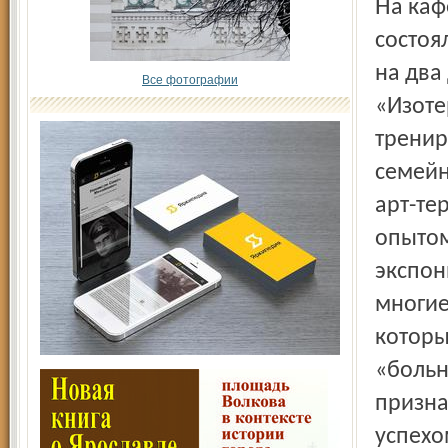
На кафедре психиатрии медицинской академии
состоя
на два
Все фотографии
«Изоте
тренир
семейн
арт-те
опытом
экспон
многие
которы
«больн
призна
успехо