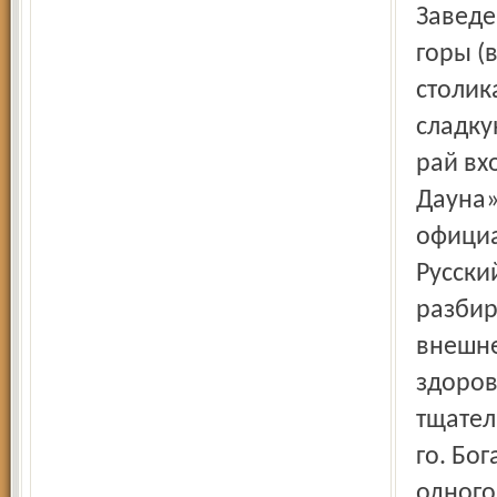
Заведе
горы (
столик
сладку
рай вх
Дауна»
официа
Русски
разбир
внешне
здоров
тщател
го. Бо
одного