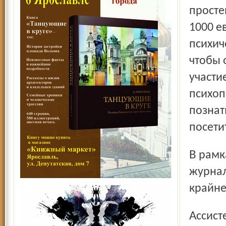
просте
1000 е
психич
чтобы 
участи
психоп
познат
посети
В рамках Дня психического здоровья состоялась беседа
журнал
крайне
Ассистент кафедры психиатрии ЯГМА, один из