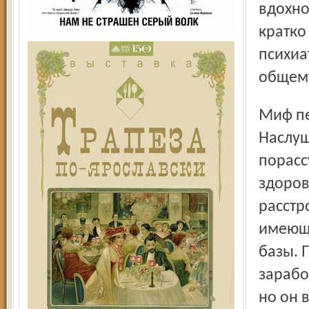
вдохно
кратко
психиа
общему
Миф первый: «психические болезни заразны».
Наслуш
порасс
здоров
расстр
имеющи
базы. 
зарабо
но он 