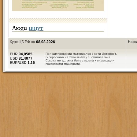
Люди
ищут
Курс ЦБ РФ на
08.08.2026
Наши
EUR
94,0585
При цитировании материалов в сети Интернет,
гиперссылка на www.sevkray.ru обязательна.
USD
81,4077
Ссылка не должна быть закрыта к индексации
EUR/USD
1.16
поисковыми машинами.