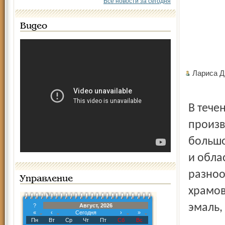
Все новости за сегодня
Видео
Лариса 
В тече
произв
большо
и обла
разноо
Управление
храмов
эмаль,
?
Август, 2026
«
‹
Сегодня
›
»
Пн
Вт
Ср
Чт
Пт
Сб
Вс