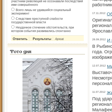
участники революций не осознавали последствий
работник
ими совершённого
Всего лишь не удавшийся социальный
Об
эксперимент
17.11.2012
Следствие преступной слабости
Оригинал
государственной власти
регионал
Неудачное стечение обстоятельств, при
Ярославл
котором события развивались спонтанно
Архив
И 
26.09.2012
В Рыбинс
года. Ог
Фото дня
изображе
Ми
12.07.2012
Выставоч
Несмотря
персонал
Жи
11.07.2012
Под удар
регионал
Малафеев