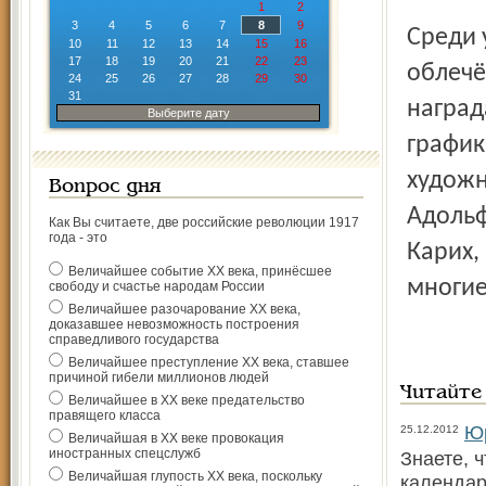
1
2
3
4
5
6
7
8
9
Среди 
10
11
12
13
14
15
16
17
18
19
20
21
22
23
облечё
24
25
26
27
28
29
30
31
наград
Выберите дату
график
художн
Вопрос дня
Адольф
Как Вы считаете, две российские революции 1917
года - это
Карих,
Величайшее событие ХХ века, принёсшее
многие
свободу и счастье народам России
Величайшее разочарование ХХ века,
доказавшее невозможность построения
справедливого государства
Величайшее преступление ХХ века, ставшее
причиной гибели миллионов людей
Читайте
Величайшее в ХХ веке предательство
правящего класса
Юр
25.12.2012
Величайшая в ХХ веке провокация
иностранных спецслужб
Знаете, 
Величайшая глупость ХХ века, поскольку
календар