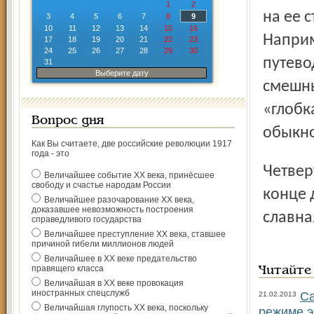
1
2
на ее 
3
4
5
6
7
8
9
10
11
12
13
14
15
16
Наприм
17
18
19
20
21
22
23
24
25
26
27
28
29
30
путево
31
Выберите дату
смешны
«глобк
Вопрос дня
обыкно
Как Вы считаете, две российские революции 1917
года - это
Четвертый выпуск газеты сицкари планируют сделать в
Величайшее событие ХХ века, принёсшее
свободу и счастье народам России
конце 
Величайшее разочарование ХХ века,
доказавшее невозможность построения
славна
справедливого государства
Величайшее преступление ХХ века, ставшее
причиной гибели миллионов людей
Величайшее в ХХ веке предательство
правящего класса
Читайте
Величайшая в ХХ веке провокация
иностранных спецслужб
Са
21.02.2013
Величайшая глупость ХХ века, поскольку
режиме э