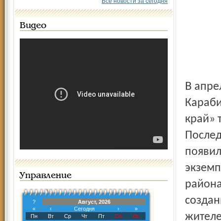
Все новости за сегодня
Видео
В апреле этого года глава администрации Сергей
Караби
край» 
Послед
появил
экземп
Управление
района
создан
?
Август, 2026
«
‹
Сегодня
›
»
жителе
Пн
Вт
Ср
Чт
Пт
Сб
Вс