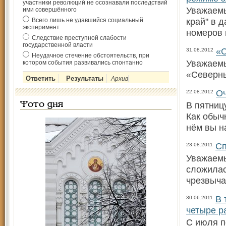
участники революций не осознавали последствий
Уважаемы
ими совершённого
край" в 
Всего лишь не удавшийся социальный
эксперимент
номеров 
Следствие преступной слабости
государственной власти
«С
31.08.2012
Неудачное стечение обстоятельств, при
Уважаемы
котором события развивались спонтанно
«Северны
Архив
Оч
22.08.2012
В пятниц
Фото дня
Как обыч
нём вы н
Сп
23.08.2011
Уважаемы
сложилас
чрезвыча
В 
30.06.2011
четыре р
С июля п