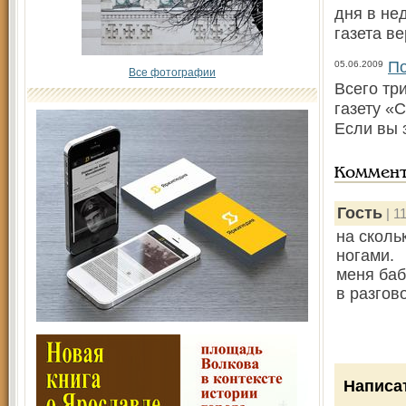
дня в не
газета в
По
05.06.2009
Все фотографии
Всего тр
газету «
Если вы 
Коммен
Гость
| 1
на сколь
ногами.
меня баб
в разгов
Написа