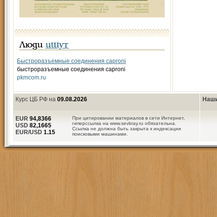
Люди
ищут
Быстроразъемные соединения caproni
быстроразъемные соединения caproni
pkmcom.ru
Курс ЦБ РФ на
09.08.2026
Наши
EUR
94,8366
При цитировании материалов в сети Интернет,
гиперссылка на www.sevkray.ru обязательна.
USD
82,1665
Ссылка не должна быть закрыта к индексации
EUR/USD
1.15
поисковыми машинами.