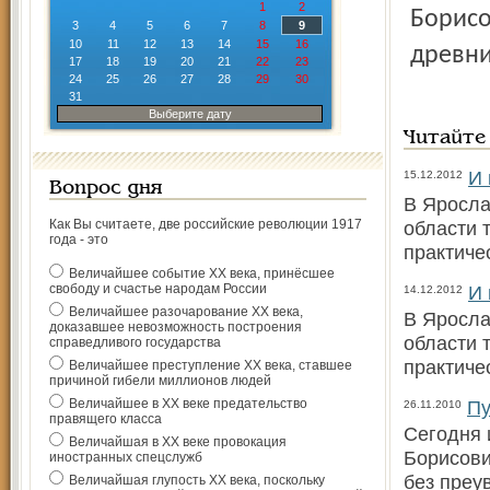
1
2
Борисо
3
4
5
6
7
8
9
10
11
12
13
14
15
16
древни
17
18
19
20
21
22
23
24
25
26
27
28
29
30
31
Выберите дату
Читайте
И 
15.12.2012
Вопрос дня
В Яросла
Как Вы считаете, две российские революции 1917
области 
года - это
практиче
Величайшее событие ХХ века, принёсшее
свободу и счастье народам России
И 
14.12.2012
Величайшее разочарование ХХ века,
В Яросла
доказавшее невозможность построения
области 
справедливого государства
практиче
Величайшее преступление ХХ века, ставшее
причиной гибели миллионов людей
Величайшее в ХХ веке предательство
Пу
26.11.2010
правящего класса
Сегодня 
Величайшая в ХХ веке провокация
Борисови
иностранных спецслужб
без преу
Величайшая глупость ХХ века, поскольку