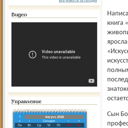
Все новости за сегодня
Написанная им в соавторстве с Борисом Михайловым
Видео
книга 
живопи
яросла
«Искусс
искусс
полным
послед
знаток
остает
Управление
Сын Бориса Пуришева – архитектор-реставратор,
?
Август, 2026
«
‹
Сегодня
›
»
профес
Пн
Вт
Ср
Чт
Пт
Сб
Вс