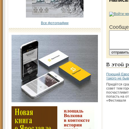
Написа
Все фотографии
Сообще
В этой 
Поющий Еврос
такого не бы
Придётся сра
совет тем го
посчастливит
попасть на о
«Фестиваля