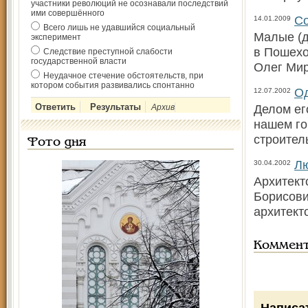
участники революций не осознавали последствий
ими совершённого
Со
14.01.2009
Всего лишь не удавшийся социальный
Малые (д
эксперимент
в Пошехо
Следствие преступной слабости
государственной власти
Олег Мир
Неудачное стечение обстоятельств, при
котором события развивались спонтанно
Од
12.07.2002
Делом ег
Архив
нашем го
строител
Фото дня
Л
30.04.2002
Архитект
Борисови
архитект
Коммен