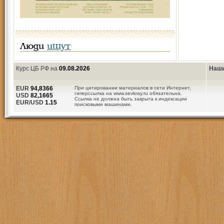
Люди
ищут
Курс ЦБ РФ на
09.08.2026
Наши
EUR
94,8366
При цитировании материалов в сети Интернет,
гиперссылка на www.sevkray.ru обязательна.
USD
82,1665
Ссылка не должна быть закрыта к индексации
EUR/USD
1.15
поисковыми машинами.