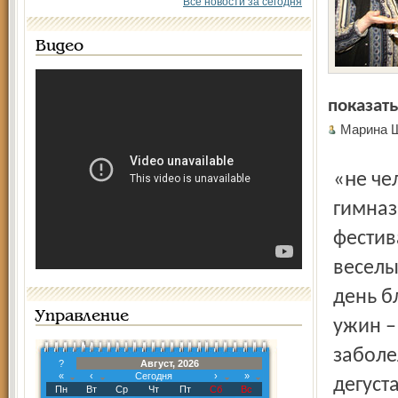
Все новости за сегодня
Видео
показать
Марина 
«не человек для поста, а пост для человека». Детская
гимназ
фестив
веселы
день б
Управление
ужин –
заболе
?
Август, 2026
«
‹
Сегодня
›
»
дегуст
Пн
Вт
Ср
Чт
Пт
Сб
Вс