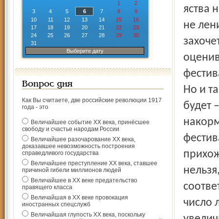
1
2
яства 
3
4
5
6
7
8
9
10
11
12
13
14
15
16
не лен
17
18
19
20
21
22
23
24
25
26
27
28
29
30
захоче
31
Выберите дату
оценив
фестив
Вопрос дня
Но и т
Как Вы считаете, две российские революции 1917
будет 
года - это
накорм
Величайшее событие ХХ века, принёсшее
свободу и счастье народам России
фестив
Величайшее разочарование ХХ века,
доказавшее невозможность построения
прихож
справедливого государства
Величайшее преступление ХХ века, ставшее
нельзя
причиной гибели миллионов людей
Величайшее в ХХ веке предательство
соотве
правящего класса
Величайшая в ХХ веке провокация
число 
иностранных спецслужб
Величайшая глупость ХХ века, поскольку