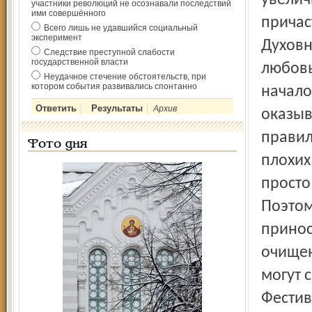
увелич
участники революций не осознавали последствий
ими совершённого
причас
Всего лишь не удавшийся социальный
эксперимент
Духовн
Следствие преступной слабости
государственной власти
любовь
Неудачное стечение обстоятельств, при
котором события развивались спонтанно
начало
Архив
оказыв
правил
Фото дня
плохих
просто
Поэтом
принос
очищен
могут 
Фестив