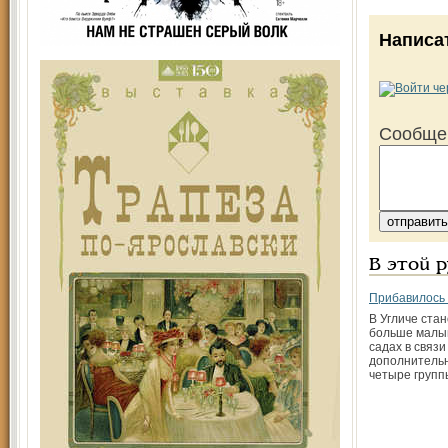
Написа
Сообще
В этой 
Прибавилось
В Угличе стан
больше малыш
садах в связи
дополнитель
четыре групп