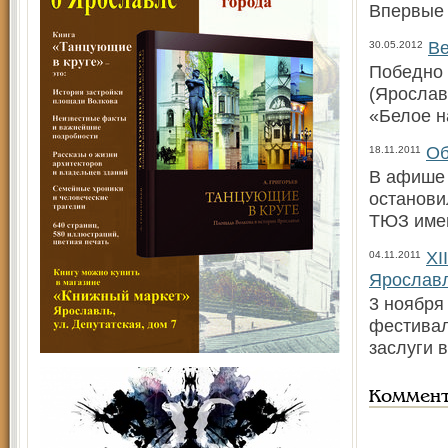
Впервые 
Ве
30.05.2012
Победно 
(Ярослав
«Белое н
Об
18.11.2011
В афише 
останови
ТЮЗ име
XI
04.11.2011
Ярослав
3 ноября
фестивал
заслуги 
Коммен