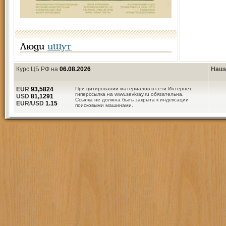
Люди
ищут
Курс ЦБ РФ на
06.08.2026
Наши
EUR
93,5824
При цитировании материалов в сети Интернет,
гиперссылка на www.sevkray.ru обязательна.
USD
81,1291
Ссылка не должна быть закрыта к индексации
EUR/USD
1.15
поисковыми машинами.