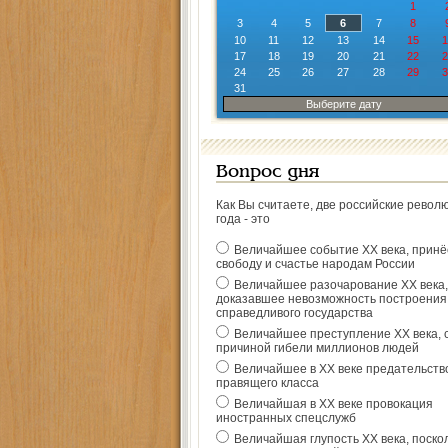
1
3
4
5
6
7
8
10
11
12
13
14
15
1
17
18
19
20
21
22
2
24
25
26
27
28
29
3
31
Выберите дату
Вопрос дня
Как Вы считаете, две российские револ
года - это
Величайшее событие ХХ века, прин
свободу и счастье народам России
Величайшее разочарование ХХ века,
доказавшее невозможность построения
справедливого государства
Величайшее преступление ХХ века, 
причиной гибели миллионов людей
Величайшее в ХХ веке предательств
правящего класса
Величайшая в ХХ веке провокация
иностранных спецслужб
Величайшая глупость ХХ века, поско