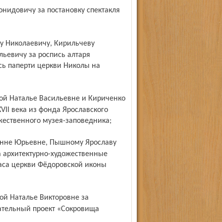
ьевичу за роспись алтаря
сь паперти церкви Николы на
VII века из фонда Ярославского
ожественного музея-заповедника;
 архитектурно-художественные
аса церкви Фёдоровской иконы
ательный проект «Сокровища