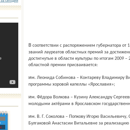
 за сегодня
В соответствии с распоряжением губернатора от 18.05.2011 № 196-р «О присвоении
званий лауреатов областных премий за достижения
достигнутые в области культуры по итогам 2009 – 
областной премии присваивается:
им. Леонида Собинова – Контареву Владимиру Викторовичу за концертные
программы хоровой капеллы «Ярославия»;
им. Фёдора Волкова – Кузину Александру Сергеевичу за режиссёрскую работу с
молодыми актёрами в Ярославском государственн
им. В. Г. Соколова – Попкову Игорю Васильевичу, Спиридоновой Наталье Николаевне,
»
Булгаковой Анастасии Витальевне за реализацию
с