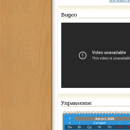
Все новости
Видео
Управление
?
Август, 2026
«
‹
Сегодня
›
Пн
Вт
Ср
Чт
Пт
Сб
В