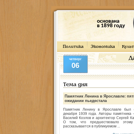
основана
в 1898 году
Политика
Экономика
Культ
Д
четверг
06
Тема дня
Памятник Ленина в Ярославле: пят
ожидании пьедестала
Памятник Ленину в Ярославле был 
декабря 1939 года. Авторы памятника -
Василий Козлов и архитектор Сергей Ка
О том, что предшествовало этому
рассказывается в публикуемом ...