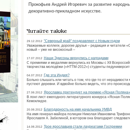
Прокофьев Андрей Игоревич за развитие народных традиций в изобразительном и
декоративно-прикладном искусстве.
Читайте также
"Северный край" поздравляют с Новым годом
29.12.2012
Уважаемые коллеги, дорогие друзья – редакция и читатели 
новый – уже не високосный –
Наши Эдисоны вернулись с наградами
17.07.2012
С премиями и медалями вернулись из Москвы с XII Всероссий
творчества молодёжи («НТТМ-2012») студенты педуниверсит
Где эта Индия?
04.07.2012
Больно слышать или читать о том, что где-то от нерадивости
пустеют деревни. И вдвойне больно видеть, что это происход
Ярославец претендует на премию «Ясная Поляна
27.06.2012
В лонг-лист ежегодного литературного конкурса «Ясная Пол
Кемоклидзе.
Благодарность на имя начальника УМВД
20.06.2012
На имя генерал-майора полиции Николая Ивановича Трифоно
Ярославля А. Забелиной, в котором она благодарит следоват
Трое ярославцев стали лауреатами Госпремии
14.06.2012