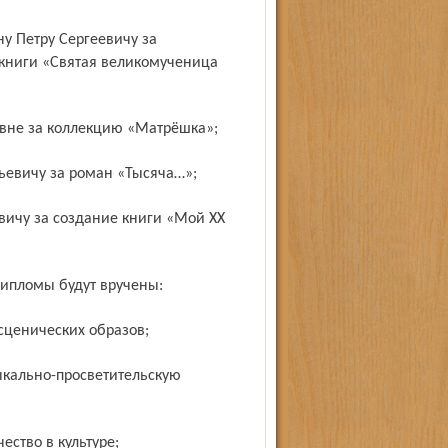
 книги «Святая великомученица
овне за коллекцию «Матрёшка»;
льевичу за роман «Тысяча…»;
дипломы будут вручены:
сценических образов;
ство в культуре;