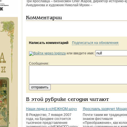
Три ярославца – бизнесмен Олег Жаров, директор историко-к
Анкудинова и художник Николай Мухин –
Комментарии
Написать комментарий
Подписаться на обновления
или введите имя:
Сообщение:
В этой рубрике сегодня читают
Наши люди в «сНЕЖНОМ шоу»
Ярославль зазвучит Моца
В Рождество, 7 января 2007
Почти таким же традицио
года, на Бродвее состоится
знаком фестиваля
тысячное представление
«Преображение», как колок
знаменитого «сНЕЖНОГО шоу»
только современным и жив