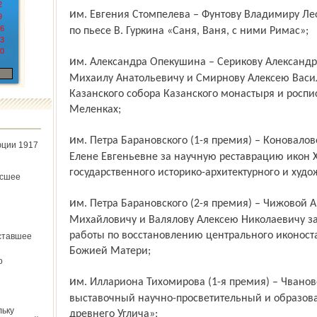
2
им. Евгения Стомпелева – Фунтову Владимиру Леонидовичу за постановку спектакля
9
6
по пьесе В. Гуркина «Саня, Ваня, с ними Римас»;
3
0
им. Александра Опекушина – Серикову Александру Николаевичу, Кирильчеву
Михаилу Анатольевичу и Смирнову Алексею Васил
Казанского собора Казанского монастыря и роспи
Меленках;
им. Петра Барановского (1-я премия) – Коноваловой Наталье Васильевне и Кириченко
юции 1917
Елене Евгеньевне за научную реставрацию икон X
государ­ственного историко-архитектурного и худ
ёсшее
им. Петра Барановского (2-я премия) – Чижовой Анне Юрьевне, Пышному Ярославу
Михайловичу и Валялову Алексею Николаевичу за
работы по восстановлению центрального иконост
ставшее
Божией Матери;
о
им. Иллариона Тихомирова (1-я премия) – Чвановой Наталье Викторовне за
выставочный научно-просветительный и образов
льку
древнего Углича»;