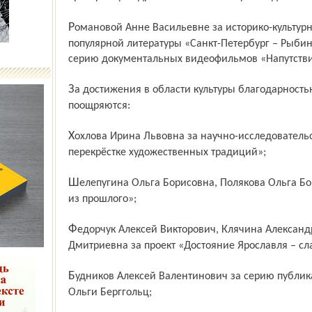
Романовой Анне Васильевне за историко-культурный проект в области научно-
популярной литературы «Санкт-Петербург – Рыбин
серию документальных видеофильмов «Напутстви
За достижения в области культуры благодарностью губернатора Ярославской области
поощряются:
Хохлова Ирина Львовна за научно-исследовательский проект «Иконы Рыбинска: на
перекрёстке художественных традиций»;
Шелепугина Ольга Борисовна, Полякова Ольга Борисовна за проект «Возвращённые
из прошлого»;
Федорчук Алексей Викторович, Клячина Александра Николаевна, Рыбцева Лариса
Дмитриевна за проект «Достояние Ярославля – сл
Будников Алексей Валентинович за серию публикаций, посвящённых 100-летию
Ольги Берггольц;