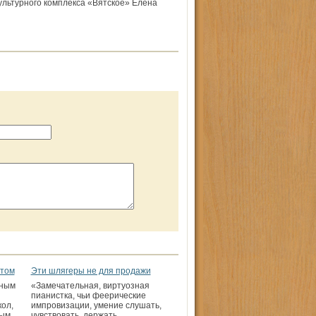
ультурного комплекса «Вятское» Елена
ртом
Эти шлягеры не для продажи
нным
«Замечательная, виртуозная
пианистка, чьи феерические
ол,
импровизации, умение слушать,
ым,
чувствовать, держать