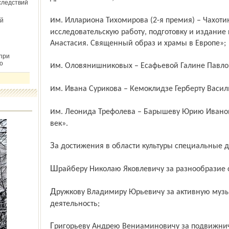
следствий
им. Иллариона Тихомирова (2-я премия) – Чахотину Петру Сергеевичу за
й
исследовательскую работу, подготовку и издание
Анастасия. Священный образ и храмы в Европе»;
при
о
им. Оловянишниковых – Есафьевой Галине Павл
им. Ивана Сурикова – Кемоклидзе Герберту Васи
им. Леонида Трефолева – Барышеву Юрию Ивановичу за создание книги «Мой XX
век».
За достижения в области культуры специальные 
Шрайберу Николаю Яковлевичу за разнообразие 
Дружкову Владимиру Юрьевичу за активную музыкально-просветительскую
деятельность;
Григорьеву Андрею Вениаминовичу за подвижниче