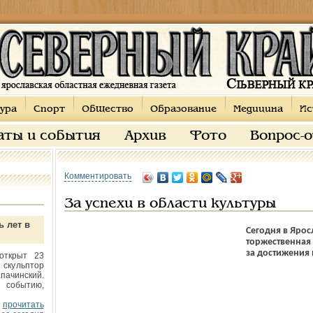
ура
Спорт
Общество
Образование
Медицина
Ис
аты и события
Архив
Фото
Вопрос-
Комментировать
За успехи в области культуры
ь лет в
Сегодня в Яро
торжественная
за достижения 
открыт 23
 скульптор
пачинский.
 событию,
прочитать