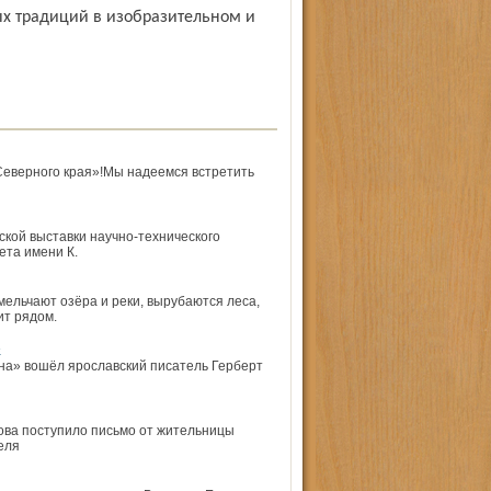
«Северного края»!Мы надеемся встретить
ской выставки научно-технического
ета имени К.
 мельчают озёра и реки, вырубаются леса,
ит рядом.
»
яна» вошёл ярославский писатель Герберт
ва по­ступило письмо от жительницы
еля