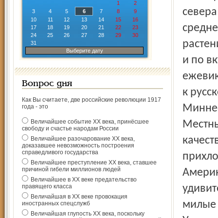
1
2
севера
3
4
5
6
7
8
9
10
11
12
13
14
15
16
средне
17
18
19
20
21
22
23
24
25
26
27
28
29
30
растен
31
Выберите дату
и по в
ежевик
Вопрос дня
к русс
Как Вы считаете, две российские революции 1917
Миннес
года - это
Величайшее событие ХХ века, принёсшее
Местны
свободу и счастье народам России
качест
Величайшее разочарование ХХ века,
доказавшее невозможность построения
справедливого государства
прихло
Величайшее преступление ХХ века, ставшее
причиной гибели миллионов людей
Америк
Величайшее в ХХ веке предательство
правящего класса
удивит
Величайшая в ХХ веке провокация
милые 
иностранных спецслужб
Величайшая глупость ХХ века, поскольку