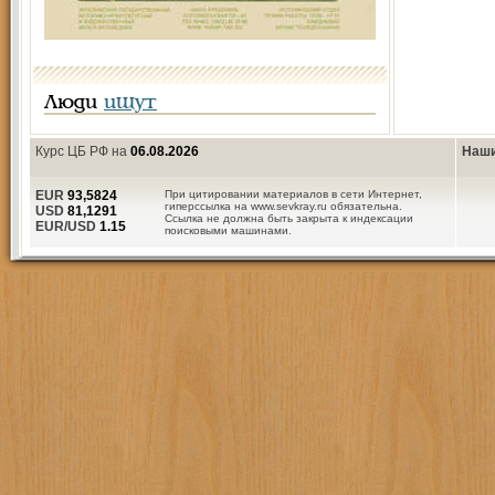
Люди
ищут
Курс ЦБ РФ на
06.08.2026
Наши
EUR
93,5824
При цитировании материалов в сети Интернет,
гиперссылка на www.sevkray.ru обязательна.
USD
81,1291
Ссылка не должна быть закрыта к индексации
EUR/USD
1.15
поисковыми машинами.