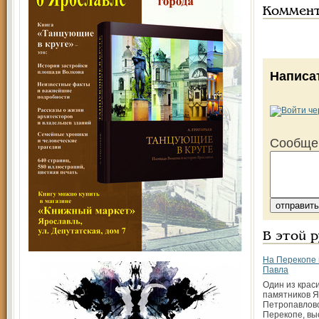
Коммен
Написа
Сообще
В этой 
На Перекопе 
Павла
Один из крас
памятников Я
Петропавловс
Перекопе, в