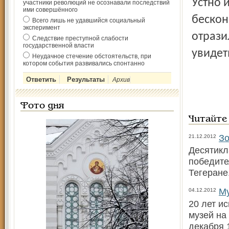
Устно 
участники революций не осознавали последствий
ими совершённого
бескон
Всего лишь не удавшийся социальный
эксперимент
отрази
Следствие преступной слабости
государственной власти
увидет
Неудачное стечение обстоятельств, при
котором события развивались спонтанно
Архив
Фото дня
Читайте
Зо
21.12.2012
Десятикл
победите
Тегеран
Му
04.12.2012
20 лет и
музей на
декабря 