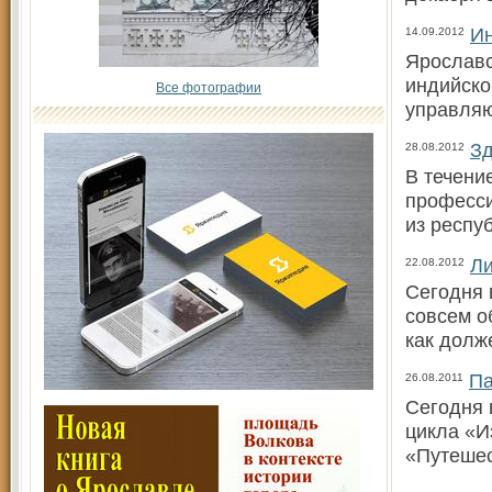
Ин
14.09.2012
Ярославс
индийско
Все фотографии
управля
Зд
28.08.2012
В течени
професси
из респу
Ли
22.08.2012
Сегодня 
совсем о
как долж
Па
26.08.2011
Сегодня 
цикла «И
«Путеше