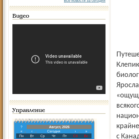
Все новости за сегодня
Видео
Путешествие в «параллельный мир» совершил Максим
Клепик
биолог
Яросла
«ощуще
всяког
Управление
национ
крайне
?
Август, 2026
«
‹
Сегодня
›
»
с Кана
Пн
Вт
Ср
Чт
Пт
Сб
Вс