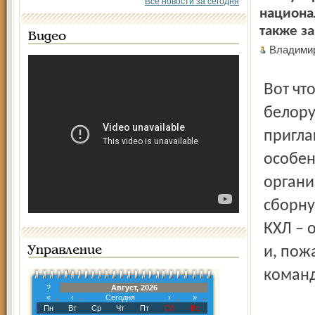
Все новости за сегодня
национа
также за
Видео
Владими
Вот что заявил канадский тренер в интервью
белору
пригла
особен
организ
сборну
КХЛ – 
и, пож
Управление
коман
?
Август, 2026
«
‹
Сегодня
›
»
Пн
Вт
Ср
Чт
Пт
Сб
Вс