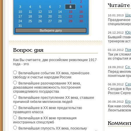
1
2
Читайте
3
4
5
6
7
8
9
10
11
12
13
14
15
16
Ша
10.01.2013
17
18
19
20
21
22
23
Праздничное 
24
25
26
27
28
29
30
специализиро
31
Выберите дату
Юри
26.12.2012
Бывший главн
тренером аст
Пом
Вопрос дня
03.10.2012
Так уж сложи
их открытия 
Как Вы считаете, две российские революции 1917
года - это
Со 
19.09.2012
Перед многим
Величайшее событие ХХ века, принёсшее
понятным при
свободу и счастье народам России
Величайшее разочарование ХХ века,
Сер
06.09.2012
доказавшее невозможность построения
Сегодня в Яр
справедливого государства
России Серге
Величайшее преступление ХХ века, ставшее
Его
причиной гибели миллионов людей
30.08.2012
Как нам сооб
Величайшее в ХХ веке предательство
Леонтьевском
правящего класса
Величайшая в ХХ веке провокация
иностранных спецслужб
Коммен
Величайшая глупость ХХ века, поскольку