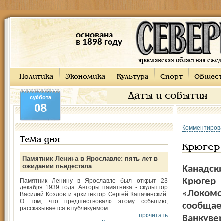
основана
в 1898 году
Политика
Экономика
Культура
Спорт
Общес
Даты и события
суббота
08
Комментиров
Тема дня
Крюгер 
Памятник Ленина в Ярославле: пять лет в
ожидании пьедестала
Канадск
Крюгер 
Памятник Ленину в Ярославле был открыт 23
декабря 1939 года. Авторы памятника - скульптор
«Локомот
Василий Козлов и архитектор Сергей Капачинский.
О том, что предшествовало этому событию,
сообщае
рассказывается в публикуемом ...
прочитать
Ванкуве