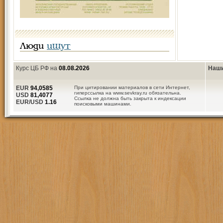
Люди
ищут
Курс ЦБ РФ на
08.08.2026
Наши
EUR
94,0585
При цитировании материалов в сети Интернет,
гиперссылка на www.sevkray.ru обязательна.
USD
81,4077
Ссылка не должна быть закрыта к индексации
EUR/USD
1.16
поисковыми машинами.