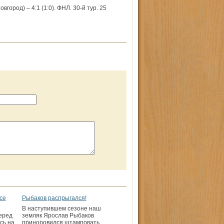
од) – 4:1 (1:0). ФНЛ. 30-й тур. 25
се
Рыбаков распрыгался!
В наступившем сезоне наш
еред
земляк Ярослав Рыбаков
сь на
приноровился штамповать