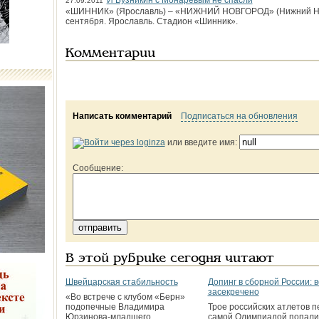
И Бузникин с Монарёвым не спасли
27.09.2011
«ШИННИК» (Ярославль) – «НИЖНИЙ НОВГОРОД» (Нижний Новгор
сентября. Ярославль. Стадион «Шинник».
Комментарии
Написать комментарий
Подписаться на обновления
или введите имя:
Сообщение:
В этой рубрике сегодня читают
Швейцарская стабильность
Допинг в сборной России: в
засекречено
«Во встрече с клубом «Берн»
подопечные Владимира
Трое российских атлетов п
Юрзинова-младшего
самой Олимпиадой попали