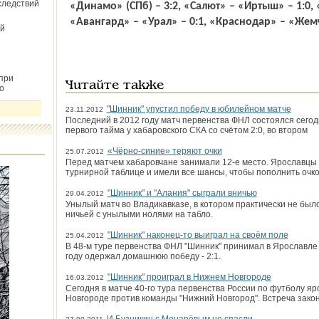
следствий
«Динамо» (СПб) – 3:2, «Салют» – «Иртыш» – 1:0, 
«Авангард» – «Урал» – 0:1, «Краснодар» – «Жем
й
при
Читайте также
о
"Шинник" упустил победу в юбилейном матче
23.11.2012
Последний в 2012 году матч первенства ФНЛ состоялся сегод
первого тайма у хабаровского СКА со счётом 2:0, во втором
«Чёрно-синие» теряют очки
25.07.2012
Перед матчем хабаровчане занимали 12-е место. Ярославцы 
турнирной таблице и имели все шансы, чтобы пополнить очко
"Шинник" и "Алания" сыграли вничью
29.04.2012
Унылый матч во Владикавказе, в котором практически не бы
ничьей с унылыми нолями на табло.
"Шинник" наконец-то выиграл на своём поле
25.04.2012
В 48-м туре первенства ФНЛ "Шинник" принимал в Ярославле 
году одержал домашнюю победу - 2:1.
"Шинник" проиграл в Нижнем Новгороде
16.03.2012
Сегодня в матче 40-го тура первенства России по футболу яр
Новгороде против команды "Нижний Новгород". Встреча закон