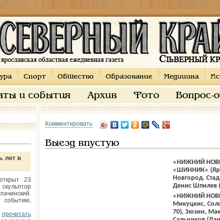
ура
Спорт
Общество
Образование
Медицина
Ис
аты и события
Архив
Фото
Вопрос-
Комментировать
Выезд впустую
ь лет в
«НИЖНИЙ НОВГ
«ШИННИК» (Ярос
Новгород. Стад
открыт 23
Денис Шпилев (
 скульптор
пачинский.
«НИЖНИЙ НОВГО
 событию,
Микуцкис, Соло
70), Зюзин, Ма
прочитать
Сальников (Дан