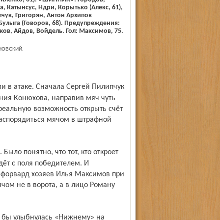
, Катынсус, Ндри, Корытько (Алекс, 61),
чук, Григорян, Антон Архипов
 Булыга (Говоров, 68). Предупреждения:
ков, Айдов, Войдель. Гол: Максимов, 75.
НОВСКИЙ.
ния Конюхова, направив мяч чуть
реальную возможность открыть счёт
распорядиться мячом в штрафной
дёт с поля победителем. И
 форвард хозяев Илья Максимов при
ом не в ворота, а в лицо Роману