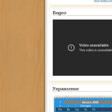
Все новости
Видео
Управление
?
Август, 2026
«
‹
Сегодня
›
Пн
Вт
Ср
Чт
Пт
Сб
В