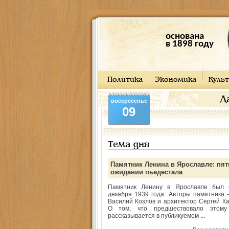
основана
в 1898 году
Политика
Экономика
Культ
Д
воскресенье
09
Тема дня
Памятник Ленина в Ярославле: пят
ожидании пьедестала
Памятник Ленину в Ярославле был 
декабря 1939 года. Авторы памятника -
Василий Козлов и архитектор Сергей Ка
О том, что предшествовало этому
рассказывается в публикуемом ...