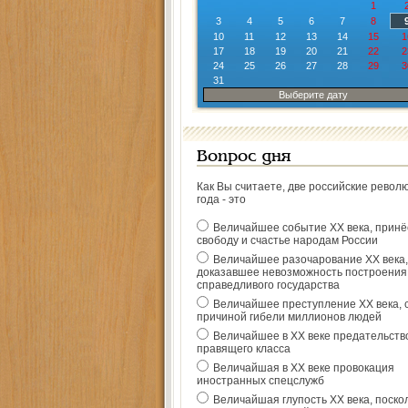
1
3
4
5
6
7
8
10
11
12
13
14
15
1
17
18
19
20
21
22
2
24
25
26
27
28
29
3
31
Выберите дату
Вопрос дня
Как Вы считаете, две российские револ
года - это
Величайшее событие ХХ века, прин
свободу и счастье народам России
Величайшее разочарование ХХ века,
доказавшее невозможность построения
справедливого государства
Величайшее преступление ХХ века, 
причиной гибели миллионов людей
Величайшее в ХХ веке предательств
правящего класса
Величайшая в ХХ веке провокация
иностранных спецслужб
Величайшая глупость ХХ века, поско