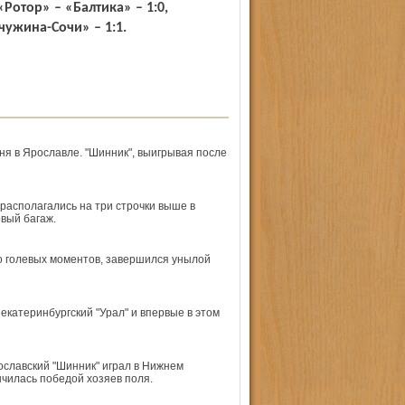
«Ротор» – «Балтика» – 1:0,
чужина-Сочи» – 1:1.
ня в Ярославле. "Шинник", выигрывая после
располагались на три строчки выше в
вый багаж.
ло голевых моментов, завершился унылой
екатеринбургский "Урал" и впервые в этом
ославский "Шинник" играл в Нижнем
чилась победой хозяев поля.