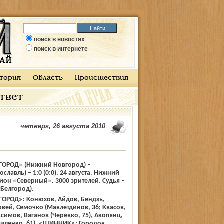
поиск в новостях
поиск в интернете
тория
Область
Происшествия
ответ
четверг, 26 августа 2010
ОРОД» (Нижний Новгород) –
лавль) – 1:0 (0:0). 24 августа. Нижний
ион «Северный». 3000 зрителей. Судья –
Белгород).
РОД»: Конюхов, Айдов, Бендзь,
вей, Семочко (Мавлетдинов, 36; Квасов,
ксимов, Ваганов (Черевко, 75), Акопянц,
иленко, 61). «ШИННИК»: Городов,