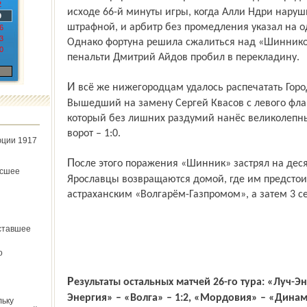
2
исходе 66-й минуты игры, когда Алли Ндри наруш
9
штрафной, и арбитр без промедления указал на 
6
3
Однако фортуна решила сжалиться над «Шинник
0
пенальти Дмитрий Айдов пробил в перекладину.
И всё же нижегородцам удалось распечатать Городова во второй половине тайма.
Вышедший на замену Сергей Квасов с левого фла
который без лишних раздумий нанёс великолепный
ворот – 1:0.
юции 1917
После этого поражения «Шинник» застрял на десятом месте в турнирной таблице.
ёсшее
Ярославцы возвращаются домой, где им предстоит 
астраханским «Волгарём-Газпромом», а затем 3 се
ставшее
о
Результаты остальных матчей 26-го тура: «Луч-Энергия» – «КамАЗ» – 0:1, «СКА-
Энергия» – «Волга» – 1:2, «Мордовия» – «Динамо
льку