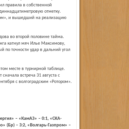
ил правила в собственной
одиннадцатиметровую отметку.
ом», и вышедший на реализацию
нга катнул мяч Илье Максимову,
 по точности удар в дальний угол
сначала встреча 31 августа с
нтября с волгоград­ским «Ротором».
» (Бр) – 3:2, «Волгарь-Газпром» –