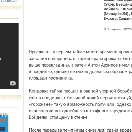
 за сегодня
Сухов, Вьештица
Войдель, Пилип
(Монарёв,54) ,
Булыга, Сальни
Владимир ЛЕТУ
Ярославцы в первом тайме много времени провели в атаке. Сначала Сергей Пилипчук
заставил понервничать голкипера «горожан» Евге
выше перекладины, а затем Антон Архипов имел 
в поединке, однако не сумел должным образом 
площади противника.
Концовка тайма прошла в равной упорной борьбе. Было понятно, что тот, кто откроет
счёт в поединке, с большой долей вероятности уй
«горожане» такую возможность получили, однако
исполнении выгоднейшего штрафного зарядил мяч
Войделю, стоящему в стенке.
»
с
После перерыва темп игры снизился. Удача вроде бы улыбнулась «Нижнему» на