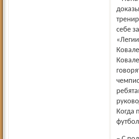
доказы
тренир
себе з
«Легии
Ковале
Ковале
говоря
чемпио
ребята
руково
Когда 
футбол