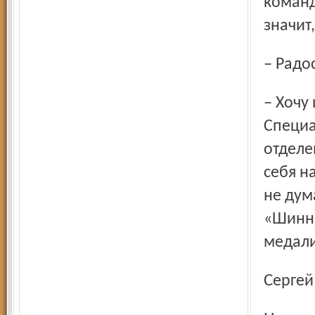
команд
значит
– Рад
– Хочу играть как можно дольше. А потом посмотрим.
Специа
отделе
себя н
не дум
«Шинни
медали
Серге