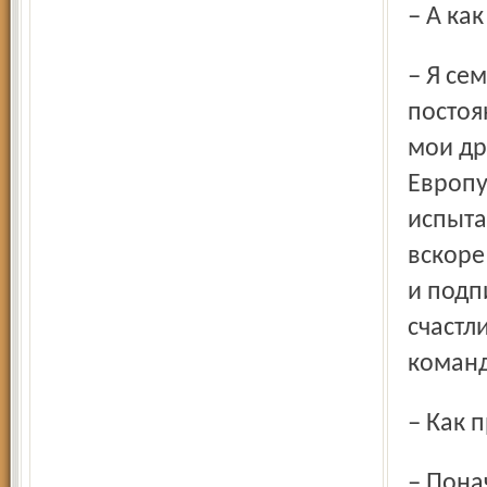
– А к
– Я семь лет провел в чемпионате Болгарии, играл
постоя
мои др
Европу
испыта
вскоре
и подп
счастл
команд
– Как
– Поначалу было тяжело: легионер должен постоянно