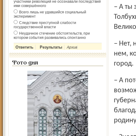
участники революций не осознавали последствий
– А ты знал, что едешь играть на родину маршала Федора
ими совершённого
Всего лишь не удавшийся социальный
Толбух
эксперимент
Следствие преступной слабости
Велико
государственной власти
Неудачное стечение обстоятельств, при
котором события развивались спонтанно
– Нет, не знал, что Толбухин родом из-под Ярославля. Но о
Архив
нем, к
город.
Фото дня
– А потом бюст маршала был снят с постамента и,
возмож
губерн
благод
родину