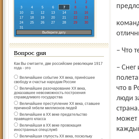
1
2
предло
3
4
5
6
7
8
9
10
11
12
13
14
15
16
17
18
19
20
21
22
23
команда ставит перед собой высокую цель, что здесь
24
25
26
27
28
29
30
31
отличн
Выберите дату
– Что
Вопрос дня
Как Вы считаете, две российские революции 1917
– Снег и мороз. Я приехал 10 марта и замерз. А еще,
года - это
полета
Величайшее событие ХХ века, принёсшее
свободу и счастье народам России
что в 
Величайшее разочарование ХХ века,
доказавшее невозможность построения
люди з
справедливого государства
Величайшее преступление ХХ века, ставшее
страна.
причиной гибели миллионов людей
Величайшее в ХХ веке предательство
может 
правящего класса
Величайшая в ХХ веке провокация
каждый
иностранных спецслужб
Величайшая глупость ХХ века, поскольку