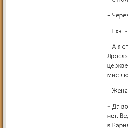
– С п
– Чер
– Еха
– А я отвечал: разве у нас в Болгарии нет криминала?
Яросла
церкве
мне лю
– Жен
– Да вот она, в машине сидит, стесняется. Детей у нас пока
нет. В
в Варн