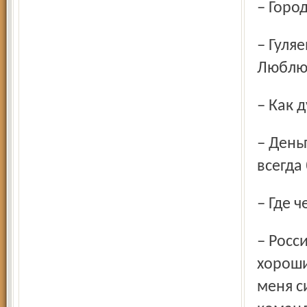
– Гор
– Гуляем с женой по набережной. Люблю солнце, воду.
Люблю 
– Как
– Деньги в жизни не самое важное, но лучше, чтобы они
всегда
– Где
– Российский чемпионат сильнее болгарского. Польский
хороши
меня с