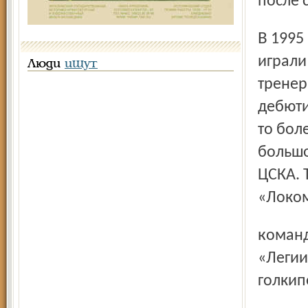
после 
В 1995 году команда неважно начала сезон. Неудачно
играли
Люди
ищут
тренер
дебюти
то бол
большо
ЦСКА. Т
«Локом
команды уехал в Польшу, где в составе варшавской
«Легии
голкип