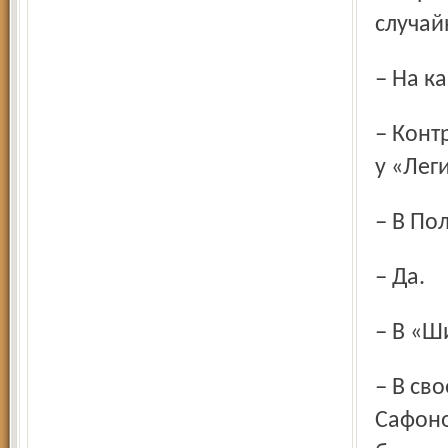
случай
– На 
– Контракт заключен на три года. «Шинник» выкупил меня
у «Лег
– В По
– Да.
– В «
– В своей карьере я никогда не был вторым. Евгений
Сафоно