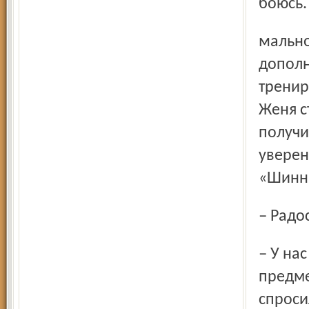
боюсь.
мально, когда такая конкуренция. Она дает
дополн
тренир
Женя с
получи
уверен
«Шинни
– Рад
– У нас в школах русский язык был обязательным
предме
спроси