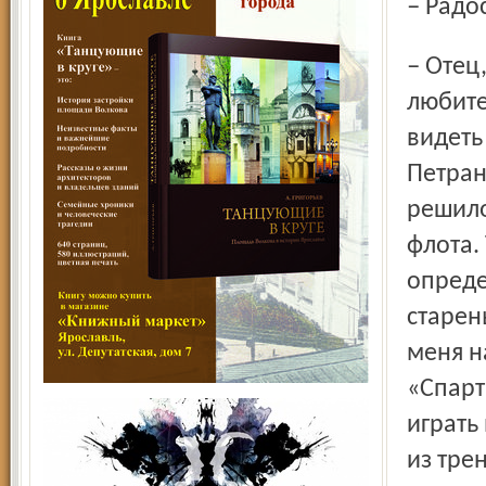
– Рад
– Отец, его зовут Любомир, немного играл в футбол, но на
любите
видеть
Петран
решило
флота.
опреде
старен
меня н
«Спарт
играть
из тре