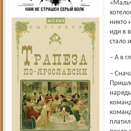
«Мальч
хотело
никто 
иди в 
стало 
– А в
– Сначала после школы меня призвали в армию.
Пришло
наряды
команд
команд
платил