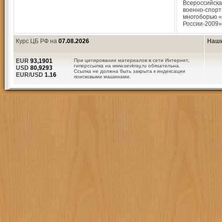
Всероссийска
военно-спор
многоборью 
России-2009»
Курс ЦБ РФ на
07.08.2026
Наши
EUR
93,1901
При цитировании материалов в сети Интернет,
гиперссылка на www.sevkray.ru обязательна.
USD
80,9293
Ссылка не должна быть закрыта к индексации
EUR/USD
1.16
поисковыми машинами.