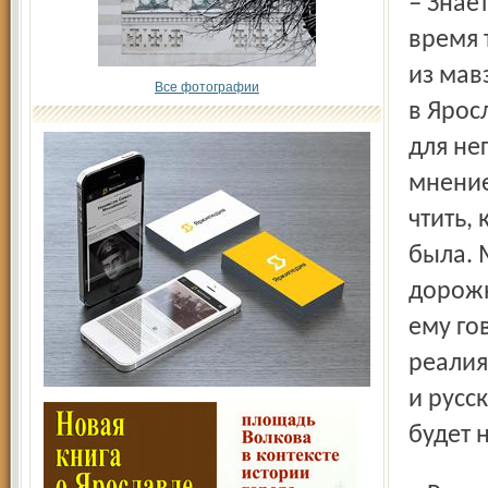
– Знаете, я не политик, я спортсмен. Сегодня, видимо,
время 
из мав
Все фотографии
в Ярос
для не
мнение
чтить,
была. 
дорожн
ему го
реалия
и русс
будет 