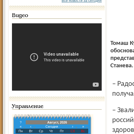
Все новости за сегодня
Видео
Томаш К
обоснов
предста
Станева.
– Радостин, перед тем, как перебраться в «Шинник», ты
получа
Управление
– Звали в столичный «Спартак», но люди, знающие
россий
?
Август, 2026
«
‹
Сегодня
›
»
здоров
Пн
Вт
Ср
Чт
Пт
Сб
Вс