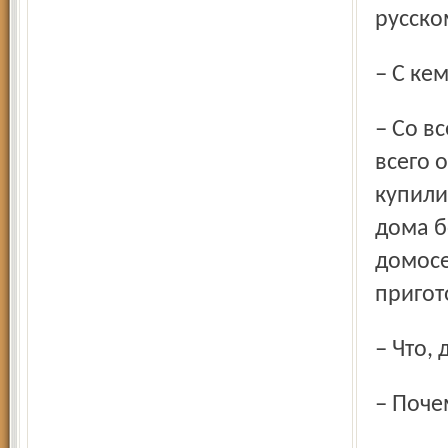
русско
– С к
– Со всеми в команде отношения ровные. Но больше
всего 
купили
дома б
домосе
пригот
– Что
– Поч