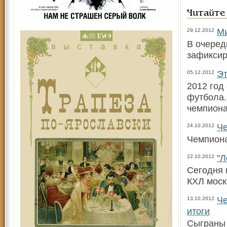
Читайте
М
29.12.2012
В очеред
зафикси
Эт
05.12.2012
2012 год
футбола.
чемпиона
Ч
24.10.2012
Чемпион
"Л
22.10.2012
Сегодня 
КХЛ моск
Че
13.10.2012
итоги
Сыграны 