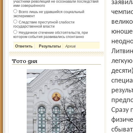
заявил
участники революций не осознавали последствий
ими совершённого
чемпио
Всего лишь не удавшийся социальный
эксперимент
велико
Следствие преступной слабости
государственной власти
юношес
Неудачное стечение обстоятельств, при
котором события развивались спонтанно
неодно
Архив
Литвин
легкую
Фото дня
десяти
специа
резуль
предпо
Сразу 
физиче
сбыват