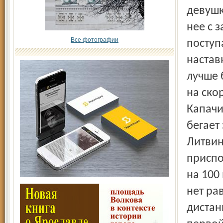
девушк
нее с 
Все фотографии
поступ
настав
лучше 
на ско
Капачи
бегает
Литвин
приспо
на 100
нет ра
дистан