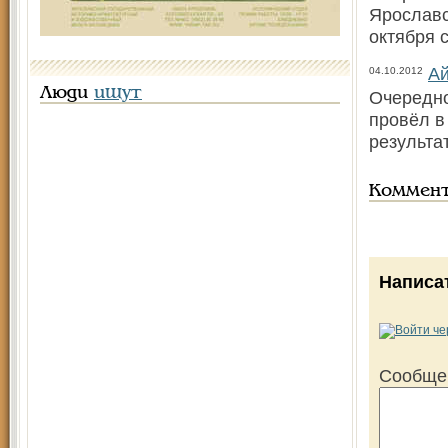
Ярославс
октября с
Ай
04.10.2012
Люди
ищут
Очередно
провёл в
результа
Коммен
Написа
Сообще