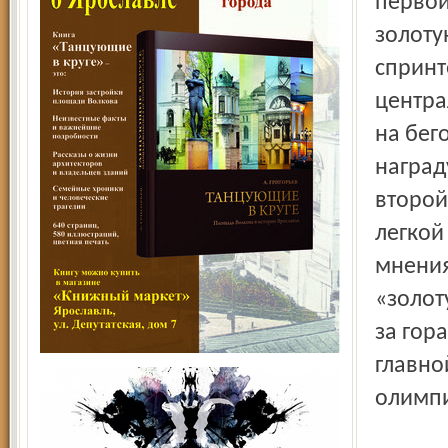
первой
золоту
спринт
центра
на бег
наград
второй
легкой
мнения
«золот
за гор
главно
олимпи