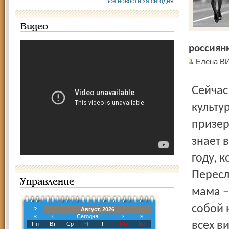
Все новости за сегодня
Видео
россиянк
Елена В
Сейчас недавнюю выпускницу Академии физической
культу
призер
знает 
году, 
Пересл
Управление
мама –
собой 
?
Август, 2026
«
‹
Сегодня
›
»
всех в
Пн
Вт
Ср
Чт
Пт
Сб
Вс