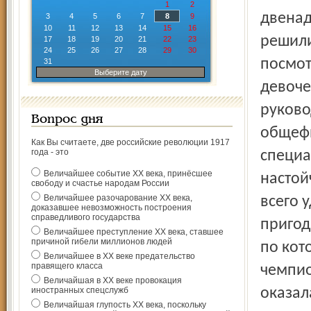
1
2
двенад
3
4
5
6
7
8
9
10
11
12
13
14
15
16
решили
17
18
19
20
21
22
23
24
25
26
27
28
29
30
посмот
31
Выберите дату
девоче
руково
Вопрос дня
общефи
Как Вы считаете, две российские революции 1917
года - это
специа
Величайшее событие ХХ века, принёсшее
настой
свободу и счастье народам России
Величайшее разочарование ХХ века,
всего 
доказавшее невозможность построения
справедливого государства
пригод
Величайшее преступление ХХ века, ставшее
причиной гибели миллионов людей
по кот
Величайшее в ХХ веке предательство
правящего класса
чемпио
Величайшая в ХХ веке провокация
иностранных спецслужб
оказал
Величайшая глупость ХХ века, поскольку