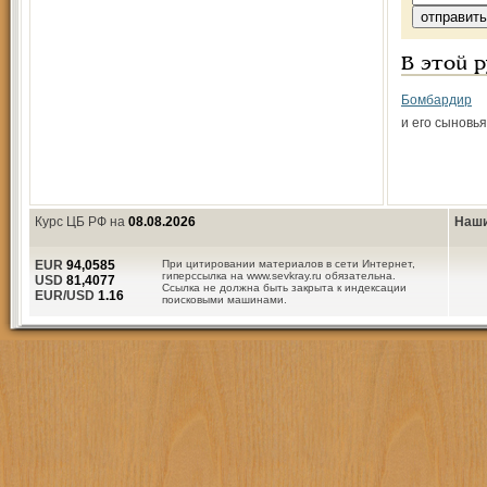
В этой 
Бомбардир
и его сыновья
Курс ЦБ РФ на
08.08.2026
Наши
EUR
94,0585
При цитировании материалов в сети Интернет,
гиперссылка на www.sevkray.ru обязательна.
USD
81,4077
Ссылка не должна быть закрыта к индексации
EUR/USD
1.16
поисковыми машинами.