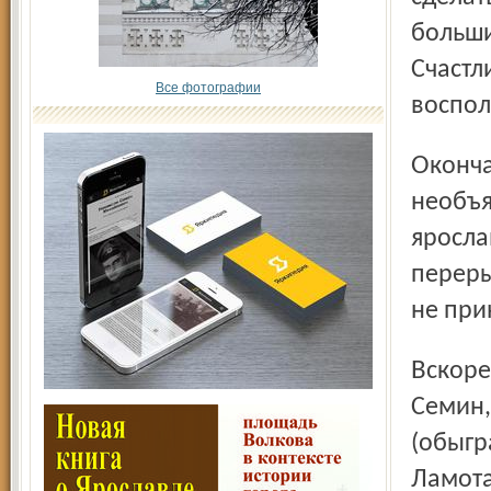
больши
Счастл
Все фотографии
воспол
Окончание периода ознаменовалось парой
необъя
яросла
переры
не при
Вскоре после перерыва хозяева вновь вышли вперед:
Семин,
(обыгр
Ламота