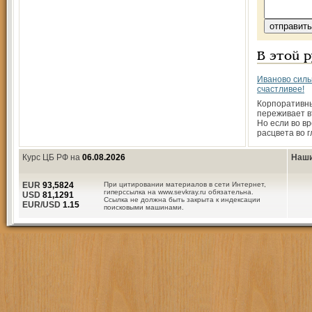
В этой 
Иваново силь
счастливее!
Корпоративн
переживает в
Но если во в
расцвета во г
Курс ЦБ РФ на
06.08.2026
Наши
EUR
93,5824
При цитировании материалов в сети Интернет,
гиперссылка на www.sevkray.ru обязательна.
USD
81,1291
Ссылка не должна быть закрыта к индексации
EUR/USD
1.15
поисковыми машинами.