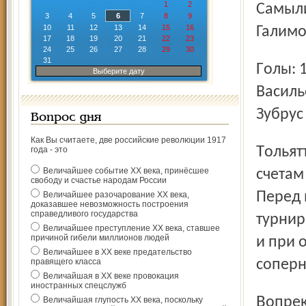
1
2
Самыли
3
4
5
6
7
8
9
10
11
12
13
14
15
16
Галимов
17
18
19
20
21
22
23
24
25
26
27
28
29
30
31
Голы: 1:0 – Казионов (12.19); 1:1 – Счастливый (Антипов,
Выберите дату
Василье
Зубрус 
Вопрос дня
Как Вы считаете, две российские революции 1917
Тольяттинская «Лада» известна любовью к «футбольным»
года - это
Величайшее событие ХХ века, принёсшее
счетам
свободу и счастье народам России
Перед 
Величайшее разочарование ХХ века,
доказавшее невозможность построения
справедливого государства
турнир
Величайшее преступление ХХ века, ставшее
причиной гибели миллионов людей
и при 
Величайшее в ХХ веке предательство
правящего класса
соперн
Величайшая в ХХ веке провокация
иностранных спецслужб
Вопреки ожиданиям, игра началась с обоюдоострых атак,
Величайшая глупость ХХ века, поскольку