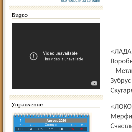
Все новости за сегодня
Видео
«ЛАДА» (8): Маркканен; Титов (2) – Семенов (4), Д.
Воробь
– Метл
Зубрус
Скугар
Управление
«ЛОКОМОТИВ» (14+2 к. ш.): Ламот; Карповцев (2) – Жуков,
Мерфи (
?
Август, 2026
«
‹
Сегодня
›
»
Счастл
Пн
Вт
Ср
Чт
Пт
Сб
Вс