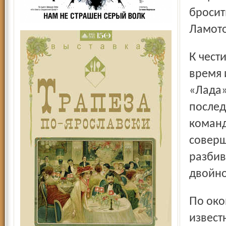
бросит
Ламот
К чести ярославцев, они не сникли и все оставшееся
время 
«Лада»
послед
команд
соверш
разбив
двойно
По окончании игры тренер хозяев Петр Воробьев,
извест