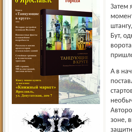
Затем 
момент
штангу
Бут, о
ворота
пришло
А в начале третьего периода точки над «ё» были
постав
старто
необыч
Авторо
зоне, 
защитн