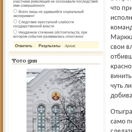
участники революций не осознавали последствий
ими совершённого
что пр
Всего лишь не удавшийся социальный
эксперимент
исполн
Следствие преступной слабости
государственной власти
команд
Неудачное стечение обстоятельств, при
Маркка
котором события развивались спонтанно
свои в
Архив
отбивш
Фото дня
красно
винить
чуть л
добив
Отыграться, первыми пропустив шайбу в «Волгаре», – уже
само п
сделать