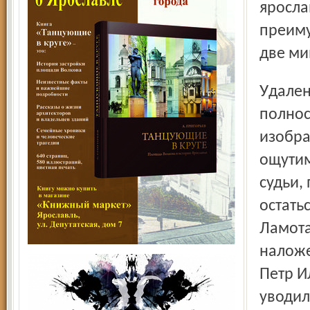
яросла
преиму
две ми
Удаление Красоткина в начале второго периода было
полно­
изобра
ощутим
судьи,
остать
Ламота
наложе
Петр И
уводил