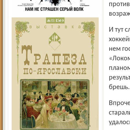
против
возраж
И тут случилось то, чего должен был бояться весь
хоккей
нем го
«Локом
планом
резуль
брешь.
Впрочем, она оказалась и последней. Как наши ни
старал
удалос