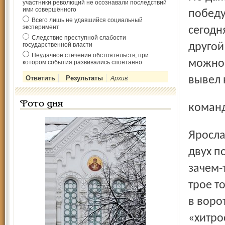
участники революций не осознавали последствий
ими совершённого
победу
Всего лишь не удавшийся социальный
эксперимент
сегодн
Следствие преступной слабости
государственной власти
другой
Неудачное стечение обстоятельств, при
можно 
котором события развивались спонтанно
вывел
Архив
Фото дня
коман
Ярославцы начали вчерашнюю игру так, словно не было
двух п
зачем-
трое т
в воро
«хитро