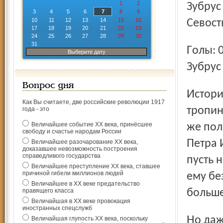
1
2
Зубрус
3
4
5
6
7
8
9
10
11
12
13
14
15
16
Севост
17
18
19
20
21
22
23
24
25
26
27
28
29
30
31
Голы: 0:1 – Козлов (Титов, И. Воробьев, 3.37, бол.), 0:2 –
Выберите дату
Зубрус 
Вопрос дня
История, в том числе и история спортивная, подобна
Как Вы считаете, две российские революции 1917
тропин
года - это
Величайшее событие ХХ века, принёсшее
же пол
свободу и счастье народам России
Петра 
Величайшее разочарование ХХ века,
доказавшее невозможность построения
справедливого государства
пусть 
Величайшее преступление ХХ века, ставшее
причиной гибели миллионов людей
ему без
Величайшее в ХХ веке предательство
правящего класса
больше
Величайшая в ХХ веке провокация
иностранных спецслужб
Но даже если забыл Петр Ильич ту самую знаменитую
Величайшая глупость ХХ века, поскольку