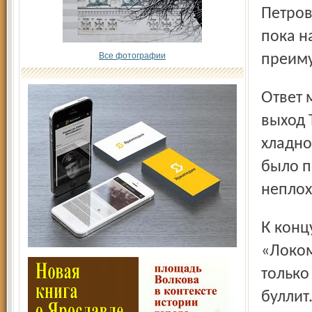
Петров
пока н
Все фотографии
преиму
Ответ мог случиться на 8-й минуте, если бы не Маркканен:
выход 
хладно
было п
неплох
К концу периода преимущество перешло к
«Локом
только
буллит