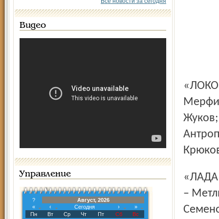
Все новости за сегодня
Видео
«ЛОКОМОТИВ» (26): Ламот (57.54 – 59.35) (2); Васильев –
Мерфи,
Жуков;
Антропо
Крюков
Управление
«ЛАДА» (18): Маркканен (2); Титов – Яханов (2), Селуянов
– Метлю
?
Август, 2026
«
‹
Сегодня
›
»
Семенов
Пн
Вт
Ср
Чт
Пт
Сб
Вс